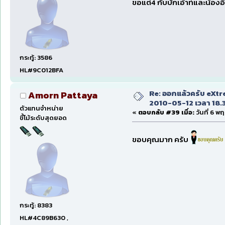
ขอแต่4 กับบักเอ้าท์และน้องอิ
กระทู้: 3586
HL#9C012BFA
Re: ออกแล้วครับ eXt
Amorn Pattaya
2010-05-12 เวลา 18.3
ตัวแทนจำหน่าย
«
ตอบกลับ #39 เมื่อ:
วันที่ 6 พ
ขี้โม้ระดับสุดยอด
ขอบคุณมาก ครับ
กระทู้: 8383
HL#4C89B630 ,