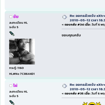
Re: ออกแล้วครับ eXt
ชัย
2010-05-12 เวลา 18.3
ลงทะเบียน HL
«
ตอบกลับ #34 เมื่อ:
วันที่ 6 พ
ระดับ 5
ขอบคุณครับ
กระทู้: 1160
HL#No 7C8644D1
Re: ออกแล้วครับ eXt
ไผ่
2010-05-12 เวลา 18.3
ลงทะเบียน HL
«
ตอบกลับ #35 เมื่อ:
วันที่ 6 พ
ระดับ 5