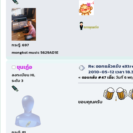
กระทู้: 697
mongkol music 5629AD1E
Re: ออกแล้วครับ eXt
ขุนเฏ๋อ
2010-05-12 เวลา 18.3
ลงทะเบียน HL
«
ตอบกลับ #47 เมื่อ:
วันที่ 6 พ
ระดับ 3
ขอบคุณครับ
กระทู้: 81