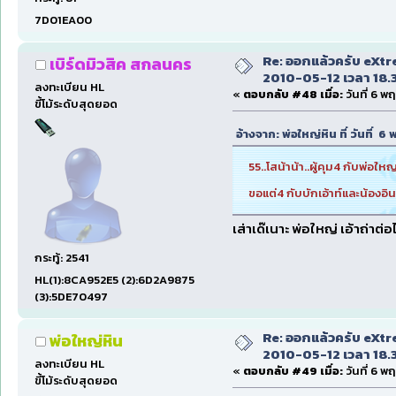
7D01EA00
Re: ออกแล้วครับ eXt
เบิร์ดมิวสิค สกลนคร
2010-05-12 เวลา 18.3
ลงทะเบียน HL
«
ตอบกลับ #48 เมื่อ:
วันที่ 6 พ
ขี้โม้ระดับสุดยอด
อ้างจาก: พ่อใหญ่หิน ที่ วันที่
55..โสน้าน้า..ผู้คุม4 กับพ่อใหญ
ขอแต่4 กับบักเอ้าท์และน้องอิน.
เส่าเด๊เนาะ พ่อใหญ่ เอ้าถ่า
กระทู้: 2541
HL(1):8CA952E5 (2):6D2A9875
(3):5DE70497
Re: ออกแล้วครับ eXt
พ่อใหญ่หิน
2010-05-12 เวลา 18.3
ลงทะเบียน HL
«
ตอบกลับ #49 เมื่อ:
วันที่ 6 พ
ขี้โม้ระดับสุดยอด