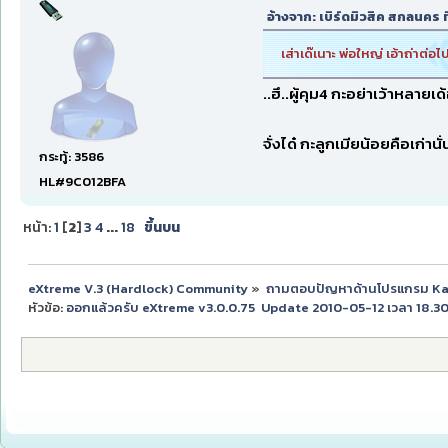
อ้างจาก: เบิร์ดมิวสิค สกลนคร ท
เส่าเด๊เนาะ พ่อใหญ่ เอ้าถ่าต
..ฮึ..ผู้คุม4 กะอย่าเว้าหลาย
จั่งได๋ กะลูกเมียน้อยคือเก่าน
กระทู้: 3586
HL#9C012BFA
หน้า:
1
[
2
]
3
4
...
18
ขึ้นบน
eXtreme V.3 (Hardlock) Community
»
ถามตอบปัญหาด้านโปรแกรม K
หัวข้อ:
ออกแล้วครับ eXtreme v3.0.0.75  Update 2010-05-12 เวลา 18.30