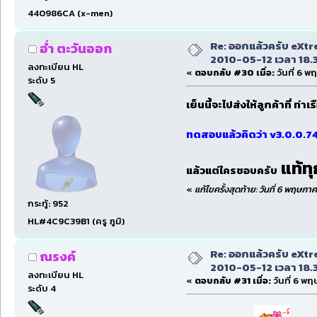
440986CA (x-men)
Re: ออกแล้วครับ eXt
อ่ำ ตะวันออก
2010-05-12 เวลา 18.3
ลงทะเบียน HL
«
ตอบกลับ #30 เมื่อ:
วันที่ 6 พ
ระดับ 5
เย็นนี้จะไปส่งให้ลูกค้าที่ ท
ทดสอบแล้วคิดว่า v3.0.0.74
แท้ทุ
แล้วแต่ใครชอบครับ
«
แก้ไขครั้งสุดท้าย: วันที่ 6 พฤษภา
กระทู้: 952
HL#4C9C39B1 (ครู ภูมิ)
Re: ออกแล้วครับ eXt
ณรงค์
2010-05-12 เวลา 18.3
ลงทะเบียน HL
«
ตอบกลับ #31 เมื่อ:
วันที่ 6 พฤ
ระดับ 4