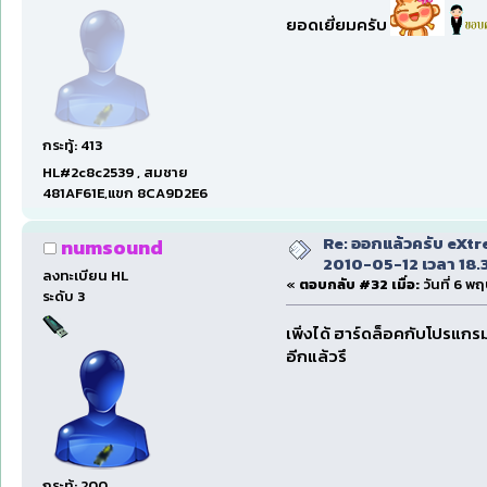
ยอดเยี่ยมครับ
กระทู้: 413
HL#2c8c2539 , สมชาย
481AF61E,แขก 8CA9D2E6
Re: ออกแล้วครับ eXt
numsound
2010-05-12 เวลา 18.3
ลงทะเบียน HL
«
ตอบกลับ #32 เมื่อ:
วันที่ 6 พ
ระดับ 3
เพิ่งได้ ฮาร์ดล็อคกับโปรแกรมว
อีกแล้วรึ
กระทู้: 200