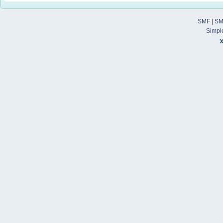
SMF
|
SM
Simpl