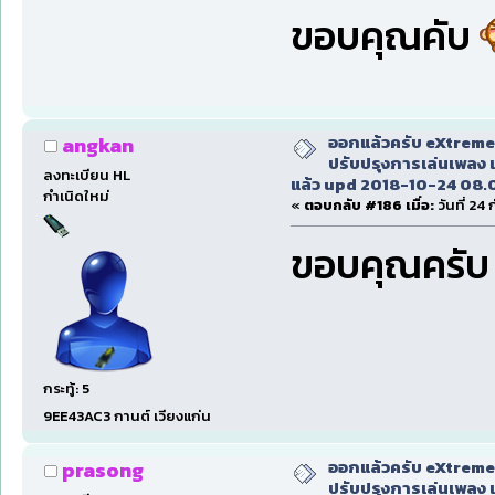
ขอบคุณคับ
ออกแล้วครับ eXtreme
angkan
ปรับปรุงการเล่นเพลง 
ลงทะเบียน HL
แล้ว upd 2018-10-24 08.
กำเนิดใหม่
«
ตอบกลับ #186 เมื่อ:
วันที่ 24
ขอบคุณครับ
กระทู้: 5
9EE43AC3 กานต์ เวียงแก่น
ออกแล้วครับ eXtreme
prasong
ปรับปรุงการเล่นเพลง 