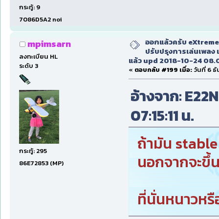
กระทู้: 9
7086D5A2 noi
ออกแล้วครับ eXtreme
mpimsarn
ปรับปรุงการเล่นเพลง 
ลงทะเบียน HL
แล้ว upd 2018-10-24 08.
ระดับ 3
«
ตอบกลับ #199 เมื่อ:
วันที่ 6 
อ้างจาก: E22NP
07:15:11 น.
ถ้ามัน stabl
กระทู้: 295
นอกจากจะขึ้นเ
86E72853 (MP)
ที่นั่นหนาวหร