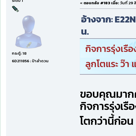
ระดับ 1
«
ตอบกลับ #183 เมื่อ:
วันที่ 29
อ้างจาก: E22NP
น.
กิจการรุ่งเรือง
กระทู้: 18
ลูกโตแระ ว๊า 
6D211856 : ป๋าลำดวน
ขอบคุณมากค
กิจการรุ่งเรื
โตกว่านี้ก่อ