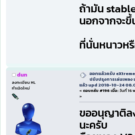
ถ้ามัน stabl
นอกจากจะขึ้น
ที่นั่นหนาวหร
ออกแล้วครับ eXtreme
dun
ปรับปรุงการเล่นเพลง 
ลงทะเบียน HL
แล้ว upd 2018-10-24 08.
กำเนิดใหม่
«
ตอบกลับ #196 เมื่อ:
วันที่ 16
»
ขออนุญาติลง
นะครับ