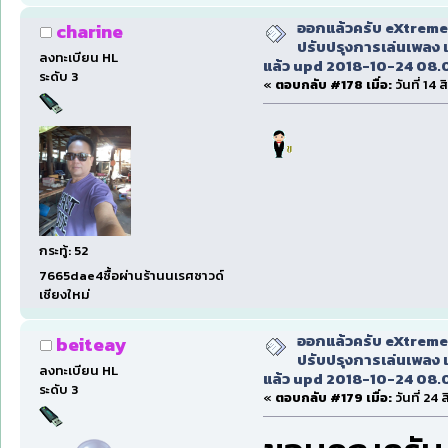
ออกแล้วครับ eXtreme
charine
ปรับปรุงการเล่นเพลง 
ลงทะเบียน HL
แล้ว upd 2018-10-24 08.
ระดับ 3
«
ตอบกลับ #178 เมื่อ:
วันที่ 14
กระทู้: 52
7665dae4ซื้อผ่านร้านนเรศซาวด์
เชียงใหม่
ออกแล้วครับ eXtreme
beiteay
ปรับปรุงการเล่นเพลง 
ลงทะเบียน HL
แล้ว upd 2018-10-24 08.
ระดับ 3
«
ตอบกลับ #179 เมื่อ:
วันที่ 24