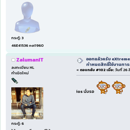
กระทู้: 3
46E41536 noi1960
ออกแล้วครับ eXtreme
ZalumanIT
กำหนดสิทธิ์ใช้งานการ
ลงทะเบียน HL
«
ตอบกลับ #102 เมื่อ:
วันที่ 26
กำเนิดใหม่
ios นั่งรอ
กระทู้: 6