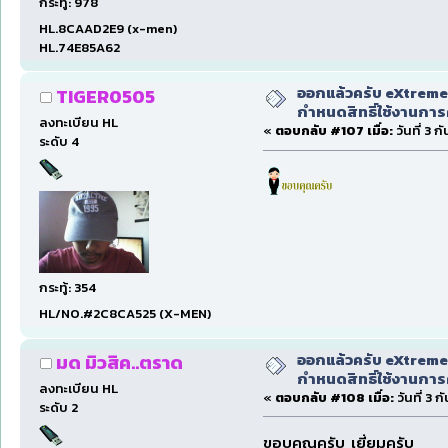
กระทู้: 978
HL.8CAAD2E9 (x-men)
HL.74E85A62
ออกแล้วครับ eXtreme
TIGER0505
กำหนดสิทธิ์ใช้งานการ
ลงทะเบียน HL
«
ตอบกลับ #107 เมื่อ:
วันที่ 3 
ระดับ 4
กระทู้: 354
HL/NO.#2C8CA525 (X-MEN)
ออกแล้วครับ eXtreme
มด มิวสิค..ตราด
กำหนดสิทธิ์ใช้งานการ
ลงทะเบียน HL
«
ตอบกลับ #108 เมื่อ:
วันที่ 3 
ระดับ 2
ขอบคุณครับ เยี่ยมครับ