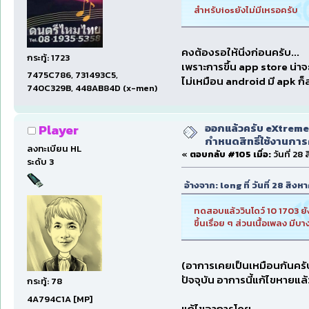
สำหรับiosยังไม่มีเหรอครับ
คงต้องรอให้นิ่งก่อนครับ...
กระทู้: 1723
เพราะการขึ้น app store น่าจะมี
7475C786, 731493C5,
ไม่เหมือน android มี apk ก็
740C329B, 448AB84D (x-men)
ออกแล้วครับ eXtreme
Player
กำหนดสิทธิ์ใช้งานการ
ลงทะเบียน HL
«
ตอบกลับ #105 เมื่อ:
วันที่ 28
ระดับ 3
อ้างจาก: long ที่ วันที่ 28 สิ
ทดสอบแล้ววินโดว์ 10 1703 ยั
ขึ้นเรื่อย ๆ ส่วนเนื้อเพลง ม
(อาการเคยเป็นเหมือนกันครับ
ปัจจุบัน อาการนี้แก้ไขหายแ
กระทู้: 78
4A794C1A [MP]
แก้ไขอาการโดย