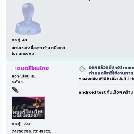
กระทู้: 48
4F6478F2 ซื้อจาก ท่าน หนึ่งซาว์
โปร นครปฐม
ออกแล้วครับ eXtreme
ดนตรีไหมไทย
กำหนดสิทธิ์ใช้งานการ
ลงทะเบียน HL
«
ตอบกลับ #109 เมื่อ:
วันที่ 4 
ระดับ 5
android test กันเร็วๆ คร้าบบ
กระทู้: 1723
7475C786, 731493C5,