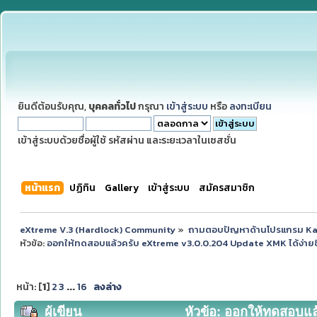
ยินดีต้อนรับคุณ,
บุคคลทั่วไป
กรุณา
เข้าสู่ระบบ
หรือ
ลงทะเบียน
เข้าสู่ระบบด้วยชื่อผู้ใช้ รหัสผ่าน และระยะเวลาในเซสชั่น
หน้าแรก
ปฏิทิน
Gallery
เข้าสู่ระบบ
สมัครสมาชิก
eXtreme V.3 (Hardlock) Community
»
ถามตอบปัญหาด้านโปรแกรม K
หัวข้อ:
ออกให้ทดสอบแล้วครับ eXtreme v3.0.0.204 Update XMK ได้ง่ายขึ
หน้า: [
1
]
2
3
...
16
ลงล่าง
ผู้เขียน
หัวข้อ: ออกให้ทดสอบแล้