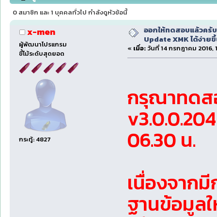
11 06.30) (อ่าน 316335 ครั้ง)
0 สมาชิก และ 1 บุคคลทั่วไป กำลังดูหัวข้อนี้
ออกให้ทดสอบแล้วครับ
x-men
Update XMK ได้ง่ายขึ
ผู้พัฒนาโปรแกรม
«
เมื่อ:
วันที่ 14 กรกฎาคม 2016, 
ขี้โม้ระดับสุดยอด
กรุณาทดสอ
v3.0.0.204
06.30 น.
กระทู้: 4827
เนื่องจากม
ฐานข้อมูลใ