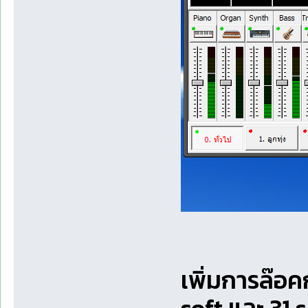
เพิ่มการล๊อค
soft และ 31 