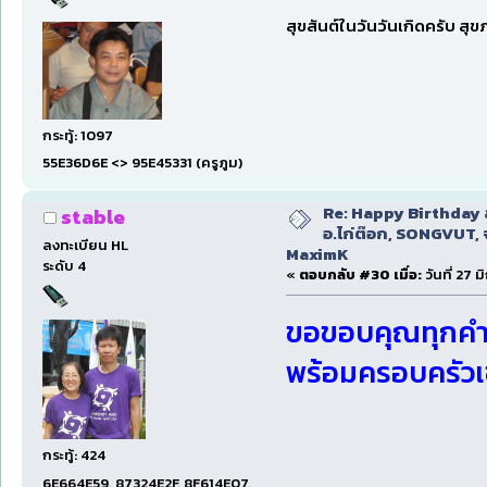
สุขสันต์ในวันวันเกิดครับ สุ
กระทู้: 1097
55E36D6E <> 95E45331 (ครูภูม)
Re: Happy Birthday ส
stable
อ.ไก่ต๊อก, SONGVUT, 
ลงทะเบียน HL
MaximK
ระดับ 4
«
ตอบกลับ #30 เมื่อ:
วันที่ 27 
ขอขอบคุณทุกคำอ
พร้อมครอบครัวเ
กระทู้: 424
6E664E59, 87324E2F, 8F614E07,