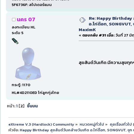
5F6736F: สไปเดอร์แมน
Re: Happy Birthday ส
นคร 07
อ.ไก่ต๊อก, SONGVUT, 
ลงทะเบียน HL
MaximK
ระดับ 5
«
ตอบกลับ #31 เมื่อ:
วันที่ 27 ม
สุขสันต์วันเกิด มีความสุขทุ
กระทู้: 1170
HL#4D2110ED ไก่ลูกทุ่งไทย
หน้า:
1
[
2
]
ขึ้นบน
eXtreme V.3 (Hardlock) Community
»
หมวดหมู่ทั่วไป
»
คุยเรื่องทั่วไ
หัวข้อ:
Happy Birthday สุขสันต์วันคล้ายวันเกิด อ.ไก่ต๊อก, SONGVUT, จ