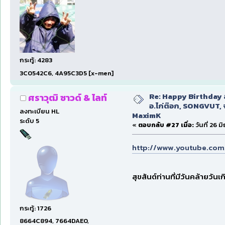
กระทู้: 4283
3C0542C6, 4A95C3D5 [x-men]
Re: Happy Birthday ส
ศราวุฒิ ซาวด์ & ไลท์
อ.ไก่ต๊อก, SONGVUT, 
ลงทะเบียน HL
MaximK
ระดับ 5
«
ตอบกลับ #27 เมื่อ:
วันที่ 26 
http://www.youtube.co
สุขสันต์ท่านที่มีวันคล้ายวั
กระทู้: 1726
8664C894, 7664DAE0,