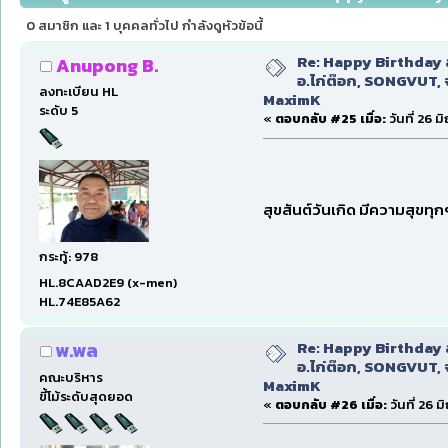
stable, MaximK (อ่าน 16177 ครั้ง)
0 สมาชิก และ 1 บุคคลทั่วไป กำลังดูหัวข้อนี้
Re: Happy Birthday ส
Anupong B.
อ.ไก่ต๊อก, SONGVUT, 
ลงทะเบียน HL
MaximK
ระดับ 5
«
ตอบกลับ #25 เมื่อ:
วันที่ 26 ม
สุขสันต์วันเกิด มีความสุขทุ
กระทู้: 978
HL.8CAAD2E9 (x-men)
HL.74E85A62
Re: Happy Birthday ส
พ.พล
อ.ไก่ต๊อก, SONGVUT, 
คณะบริหาร
MaximK
ขี้โม้ระดับสุดยอด
«
ตอบกลับ #26 เมื่อ:
วันที่ 26 ม