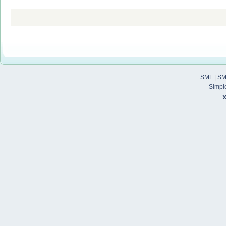
SMF
|
SM
Simpl