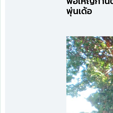
พ่อใหญ่กานต์
พุ่นเด้อ