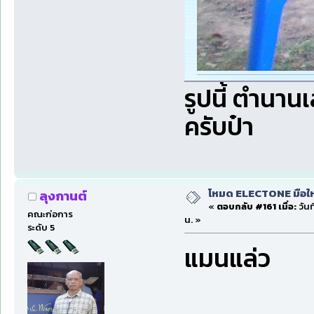
รูปนี้ ตำนานเ
ครับป๋า
โหมด ELECTONE มือใหม่
ลุงกานต์
«
ตอบกลับ #161 เมื่อ:
วันท
คณะก่อการ
น. »
ระดับ 5
แมนแล่ว