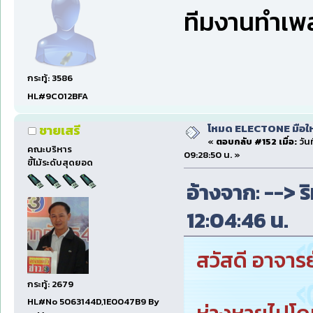
ทีมงานทำเพลง
กระทู้: 3586
HL#9C012BFA
โหมด ELECTONE มือใหม่
ชายเสรี
«
ตอบกลับ #152 เมื่อ:
วันท
คณะบริหาร
09:28:50 น. »
ขี้โม้ระดับสุดยอด
อ้างจาก: --> ร
12:04:46 น.
สวัสดี อาจารย
กระทู้: 2679
HL#No 5063144D,1E0047B9 By