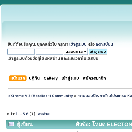
ยินดีต้อนรับคุณ,
บุคคลทั่วไป
กรุณา
เข้าสู่ระบบ
หรือ
ลงทะเบียน
เข้าสู่ระบบด้วยชื่อผู้ใช้ รหัสผ่าน และระยะเวลาในเซสชั่น
หน้าแรก
ปฏิทิน
Gallery
เข้าสู่ระบบ
สมัครสมาชิก
eXtreme V.3 (Hardlock) Community
»
ถามตอบปัญหาด้านโปรแกรม K
หน้า:
1
...
5
6
[
7
]
ลงล่าง
ผู้เขียน
หัวข้อ: โหมด ELECTONE ม