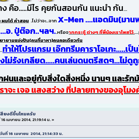
่าง คือ.....มีไร คุยกันสอนกัน แนะนำ กัน
...
X-Men ....แอดมิน(มานพ) .
ง ผมได้ คำสอน
.ไม่ว่าจะ..จาก
...อ. ปู่ต๊อก..ฯลฯ.
.หรือจ
ากกระทู้ ต่างๆ ที่พี่น้องเราโพสไว้.
...
และพยายามแบ่งปัน(คนที่มาหา)คนคอเดียวกัน
ทำให้โปรแกรม เอ๊กทรีมคาราโอเกะ.....เป็นโ
...
งไม่รังเกลียด.....คนเล่นดนตรีสดๆ...ไม่ดูถู
ึกฝนและอยู่กับสิ่งใดสิ่งหนึ่ง นานๆ และรักม
เราจะ เจอ แสงสว่าง ที่ปลายทางของอุโมงค
สียงดีขึ้นไหมครับ
ี่ 16 เมษายน 2014, 21:19:14 น. »
 วันที่ 16 เมษายน 2014, 21:14:33 น.