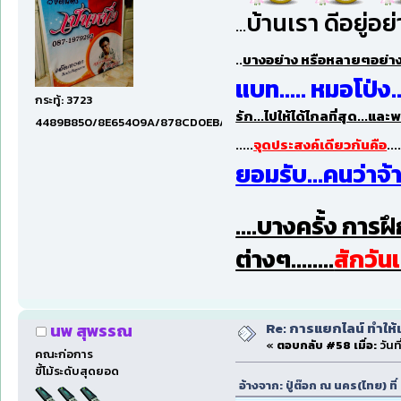
บ้านเรา ดีอยู่อย
...
..
บางอย่าง หรือหลายๆอย่า
แบท..... หมอโป่ง..
กระทู้: 3723
รัก...ไปให้ได้ไกลที่สุด...
4489B850/8E65409A/878CD0EB/6E61CE55/70876DD8/80008
.....
จุดประสงค์เดียวกันคือ
...
ยอมรับ...คนว่าจ้า
....บางครั้ง การฝ
ต่างๆ........
สักวัน
Re: การแยกไลน์ ทำให้เ
นพ สุพรรณ
«
ตอบกลับ #58 เมื่อ:
วันท
คณะก่อการ
ขี้โม้ระดับสุดยอด
อ้างจาก: ปู่ต๊อก ณ นคร(ไทย) ที่