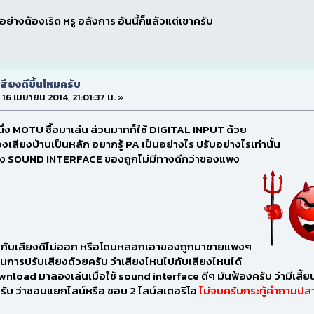
ย่างต้องเริด หรู อลังการ อันนี้ก็แล้วแต่เขาครับ
สียงดีขึ้นไหมครับ
ี่ 16 เมษายน 2014, 21:01:37 น. »
่ง MOTU ซื้อมาเล่น ส่วนมากก็ใช้ DIGITAL INPUT ด้วย
งเสียงบ้านเป็นหลัก อยากรู้ PA เป็นอย่างไร ปรับอย่างไรเท่านั้น
ื่อง SOUND INTERFACE ของถูกไม่มีทางดีกว่าของแพง
งกับเสียงดีไม่ออก หรือโดนหลอกเอาของถูกมาขายแพงๆ
าใจในการปรับเสียงด้วยครับ ว่าเสียงไหนไปกับเสียงไหนได้
load มาลองเล่นเมื่อใช้ sound interface ดีๆ มันฟ้องครับ ว่ามีเสี้ย
ยครับ ว่าชอบแยกไลน์หรือ ชอบ 2 ไลน์สเตอริโอ
ไม่จบครับกระทู้คำถามปล