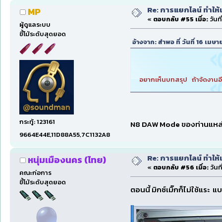
Re: การแยกไลน์ ทำให้เ
MP
«
ตอบกลับ #55 เมื่อ:
วันท
ผู้ดูแลระบบ
ขี้โม้ระดับสุดยอด
อ้างจาก: สำพอ ที่ วันที่ 16 เม
อยากเห็นบทสรุป ถ้าจัดงานอ
กระทู้: 123161
N8 DAW Mode ของท่านแหล่มแล
9664E44E,11D88A55,7C1132A8
Re: การแยกไลน์ ทำให้เ
หนุ่มเมืองนคร (ไทย)
«
ตอบกลับ #56 เมื่อ:
วันท
คณะก่อการ
ขี้โม้ระดับสุดยอด
ตอนนี้ มิกซ์เมิ๊กก็ไม่ใช้แระ แ