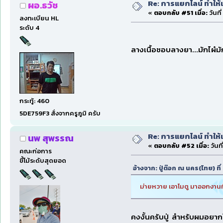
Re: การแยกไลน์ ทำให้เ
ผอ.ธวัช
«
ตอบกลับ #51 เมื่อ:
วันที
ลงทะเบียน HL
ระดับ 4
ลางเนื้อชอบลางยา...มักไผ๋มัก
กระทู้: 460
5DE759F3 สั่งจากครูภูมิ ครับ
Re: การแยกไลน์ ทำให้เ
นพ สุพรรณ
«
ตอบกลับ #52 เมื่อ:
วันที
คณะก่อการ
ขี้โม้ระดับสุดยอด
อ้างจาก: ปู่ต๊อก ณ นคร(ไทย) ที
ม่ายหวาย เอาโมตู มาออกงานที
คงงั้นครับปู่ สำหรับผมอยาก