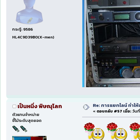
กระทู้: 9586
HL4C9D39B0(X-men)
Re: การแยกไลน์ ทำให้เ
เป็นหนึ่ง พิษณุโลก
«
ตอบกลับ #57 เมื่อ:
วันที
ตัวแทนจำหน่าย
ขี้โม้ระดับสุดยอด