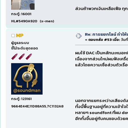
ส่วนถ้าพวกเงินเหลือเฟือ ทุกอ
กระทู้: 16001
HL#5490A920 (x-men)
Re: การแยกไลน์ ทำให้เ
MP
«
ตอบกลับ #53 เมื่อ:
วันท
ผู้ดูแลระบบ
ขี้โม้ระดับสุดยอด
ผมใช้ DAC เป็นหลักนะหมอหนึ
เนื่องจากส่วนใหม่ผมฟังเครื่อ
แล้วโดยความเชื่อส่วนตัวเร
กระทู้: 123161
นอกจากแยกระหว่างเสียงดั
ทั้งนี้พื้นฐานอยู่ที่ความเข้
9664E44E,11D88A55,7C1132A8
หลายๆ soundfont ที่ผม down
อีกทั้งขึ้นอยู่กับคนชอบด้ว