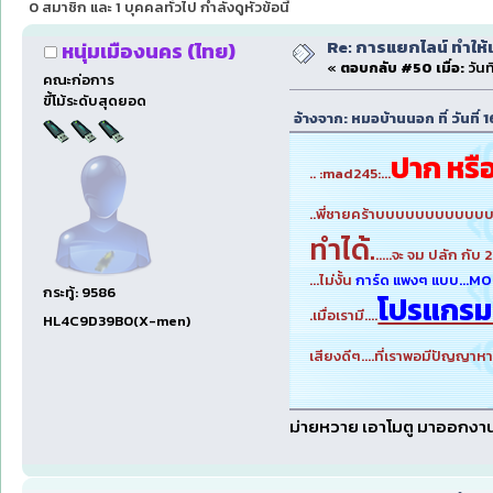
0 สมาชิก และ 1 บุคคลทั่วไป กำลังดูหัวข้อนี้
Re: การแยกไลน์ ทำให้เ
หนุ่มเมืองนคร (ไทย)
«
ตอบกลับ #50 เมื่อ:
วันท
คณะก่อการ
ขี้โม้ระดับสุดยอด
อ้างจาก: หมอบ้านนอก ที่ วันที
ปาก หรือ
.. :mad245:...
..พี่ชายคร้าบบบบบบบบบบบบ
ทำได้.
.....จะ จม ปลัก กับ 2
...ไม่งั้น
การ์ด แพงๆ แบบ...M
กระทู้: 9586
โปรแกรมดี
.เมื่อเรามี....
HL4C9D39B0(X-men)
เสียงดีๆ....ที่เราพอมีปัญญาหาม
ม่ายหวาย เอาโมตู มาออกงาน