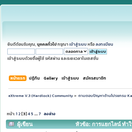
ยินดีต้อนรับคุณ,
บุคคลทั่วไป
กรุณา
เข้าสู่ระบบ
หรือ
ลงทะเบียน
เข้าสู่ระบบด้วยชื่อผู้ใช้ รหัสผ่าน และระยะเวลาในเซสชั่น
หน้าแรก
ปฏิทิน
Gallery
เข้าสู่ระบบ
สมัครสมาชิก
eXtreme V.3 (Hardlock) Community
»
ถามตอบปัญหาด้านโปรแกรม K
หน้า:
1
2
[
3
]
4
5
...
7
ลงล่าง
ผู้เขียน
หัวข้อ: การแยกไลน์ ทำให้