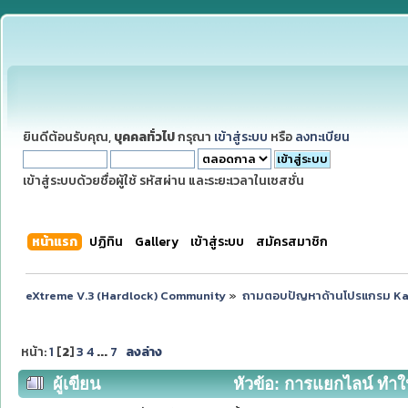
ยินดีต้อนรับคุณ,
บุคคลทั่วไป
กรุณา
เข้าสู่ระบบ
หรือ
ลงทะเบียน
เข้าสู่ระบบด้วยชื่อผู้ใช้ รหัสผ่าน และระยะเวลาในเซสชั่น
หน้าแรก
ปฏิทิน
Gallery
เข้าสู่ระบบ
สมัครสมาชิก
eXtreme V.3 (Hardlock) Community
»
ถามตอบปัญหาด้านโปรแกรม K
หน้า:
1
[
2
]
3
4
...
7
ลงล่าง
ผู้เขียน
หัวข้อ: การแยกไลน์ ทำให้