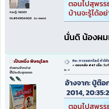
ตอนไปสุพรรณ 
บ้านจะรู้ได้อย
กระทู้: 16001
HL#5490A920 (x-men)
นั่นดิ น้องผม
Re: การแยกไลน์ ทำให้เ
เป็นหนึ่ง พิษณุโลก
«
ตอบกลับ #47 เมื่อ:
วันท
ตัวแทนจำหน่าย
น. »
ขี้โม้ระดับสุดยอด
อ้างจาก: ปู่ต๊
2014, 20:35:2
ตอนไปสุพรรณ 