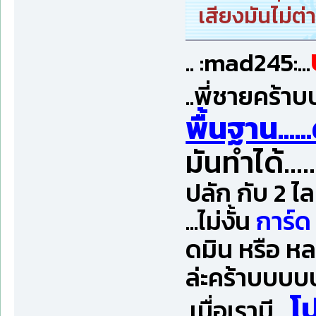
เสียงมันไม่ต
.. :mad245:...
..พี่ชายคร้
พื้นฐาน.....
มันทำได้...
ปลัก กับ 2 ไลน
...ไม่งั้น
การ์
ดมิน หรือ หล
ล่ะคร้าบบบบบ
โ
.เมื่อเรามี....