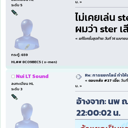
น. »
ระดับ 5
ไม่เคยเล่น 
ผมว่า ster เ
«
แก้ไขครั้งสุดท้าย: วันที่ 14 เมษายน
กระทู้: 659
HL## 8C09BEC5 ( x-men)
Re: การแยกไลน์ ทำให้เ
Nui LT Sound
«
ตอบกลับ #27 เมื่อ:
วันท
ลงทะเบียน HL
น. »
ระดับ 3
อ้างจาก: นพ ณ 
22:00:02 น.