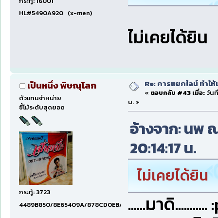
กระทู้: 16001
HL#5490A920 (x-men)
ไม่เคยได้ยิน
Re: การแยกไลน์ ทำให้เ
เป็นหนึ่ง พิษณุโลก
«
ตอบกลับ #43 เมื่อ:
วันท
ตัวแทนจำหน่าย
น. »
ขี้โม้ระดับสุดยอด
อ้างจาก: นพ ณ 
20:14:17 น.
ไม่เคยได้ยิน
กระทู้: 3723
......มาดิ...........
4489B850/8E65409A/878CD0EB/6E61CE55/70876DD8/80008