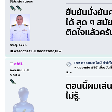
ขี้โม้ระดับสุดยอด
ยืนยันนั่งยัน
ได้ สุด ๆ สม
ติดใจแล้วครั
กระทู้: 4776
HL#740C32A1,HL#6C893616,HL#7D2C955D
Re: การแยกไลน์ ทำให้เ
chit
«
ตอบกลับ #37 เมื่อ:
วันท
ลงทะเบียน HL
น. »
ระดับ 4
ตอนนี้ผมเล่น
ไม่รู้.