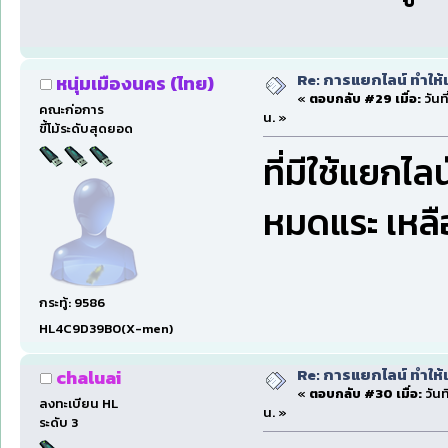
Re: การแยกไลน์ ทำให้เ
หนุ่มเมืองนคร (ไทย)
«
ตอบกลับ #29 เมื่อ:
วันท
คณะก่อการ
น. »
ขี้โม้ระดับสุดยอด
ที่มีใช้แยกไล
หมดแระ เหลื
กระทู้: 9586
HL4C9D39B0(X-men)
Re: การแยกไลน์ ทำให้เ
chaluai
«
ตอบกลับ #30 เมื่อ:
วันท
ลงทะเบียน HL
น. »
ระดับ 3