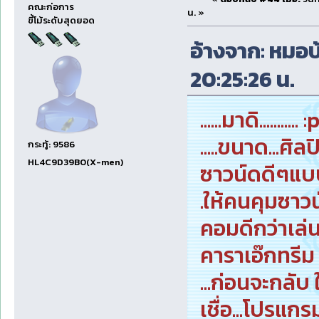
คณะก่อการ
น. »
ขี้โม้ระดับสุดยอด
อ้างจาก: หมอบ้
20:25:26 น.
......มาดิ........... :
.....ขนาด...ศิล
กระทู้: 9586
HL4C9D39B0(X-men)
ซาวน์ดดีๆแบบ.
.ให้คนคุมซาวน
คอมดีกว่าเล่น
คาราเอ๊กทรีม 
...ก่อนจะกลับ 
เชื่อ...โปรแกร