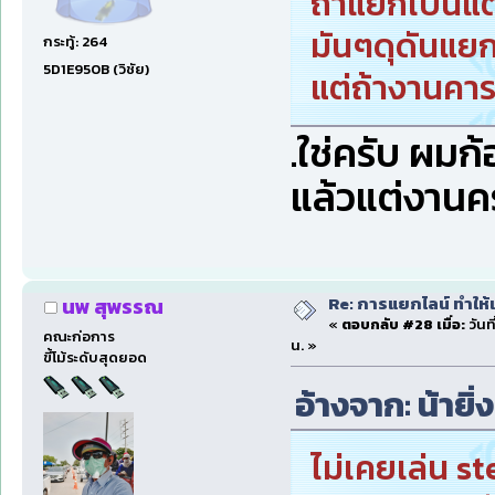
ถ้าแยกเป็นแต
มันๆดุดันแยก
กระทู้: 264
5D1E950B (วิชัย)
แต่ถ้างานคา
.ใช่ครับ ผม
แล้วแต่งานค
Re: การแยกไลน์ ทำให้เ
นพ สุพรรณ
«
ตอบกลับ #28 เมื่อ:
วันท
คณะก่อการ
น. »
ขี้โม้ระดับสุดยอด
อ้างจาก: น้ายิ่
ไม่เคยเล่น s