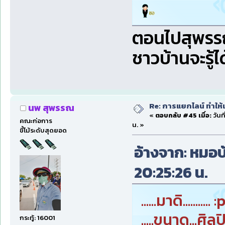
ตอนไปสุพรรณ 
ชาวบ้านจะรู้ไ
Re: การแยกไลน์ ทำให้เ
นพ สุพรรณ
«
ตอบกลับ #45 เมื่อ:
วันท
คณะก่อการ
น. »
ขี้โม้ระดับสุดยอด
อ้างจาก: หมอบ้
20:25:26 น.
......มาดิ........... :
.....ขนาด...ศิล
กระทู้: 16001