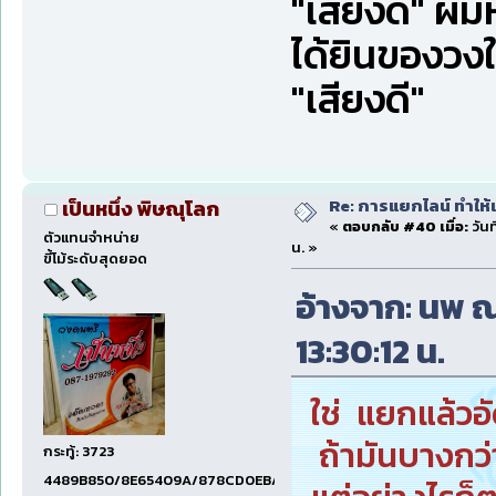
"เสียงดี" ผม
ได้ยินของวง
"เสียงดี"
Re: การแยกไลน์ ทำให้เ
เป็นหนึ่ง พิษณุโลก
«
ตอบกลับ #40 เมื่อ:
วันท
ตัวแทนจำหน่าย
น. »
ขี้โม้ระดับสุดยอด
อ้างจาก: นพ ณ 
13:30:12 น.
ใช่ แยกแล้วอ
ถ้ามันบางกว่
กระทู้: 3723
4489B850/8E65409A/878CD0EB/6E61CE55/70876DD8/80008