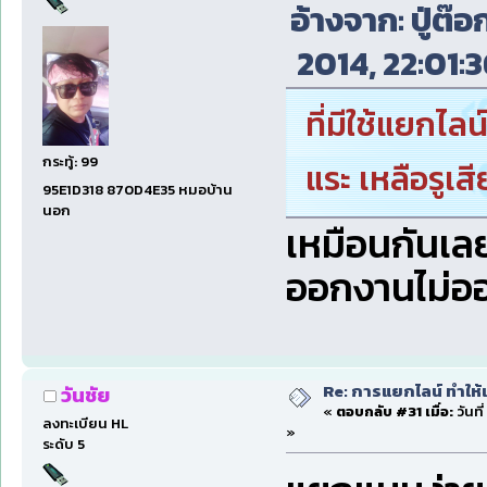
อ้างจาก: ปู่ต๊
2014, 22:01:3
ที่มีใช้แยกไล
กระทู้: 99
แระ เหลือรูเ
95E1D318 870D4E35 หมอบ้าน
นอก
เหมือนกันเล
ออกงานไม่ออ
Re: การแยกไลน์ ทำให้เ
วันชัย
«
ตอบกลับ #31 เมื่อ:
วันที
ลงทะเบียน HL
»
ระดับ 5