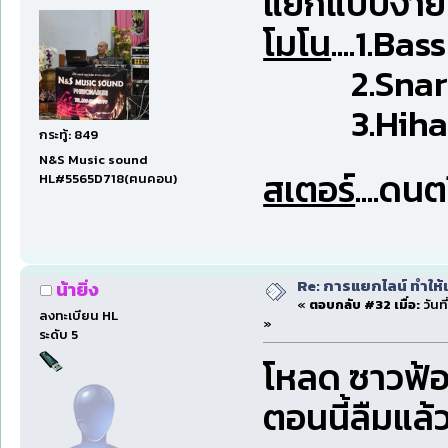
แยกแบบง่ายๆ
โมโน
....1.Ba
2.Snar
3.Hiha
กระทู้: 849
N&S Music sound
สเตอร์
....ดนต
HL#5565D718(ฅนคอน)
Re: การแยกไลน์ ทำให้เ
น้ายิ่ง
«
ตอบกลับ #32 เมื่อ:
วันที
ลงทะเบียน HL
»
ระดับ 5
โหลด ซาวฟ้อน
ตอนนี้ลืมแล้