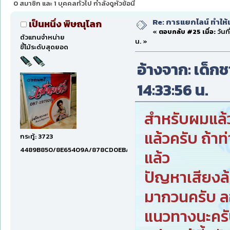
0 สมาชิก และ 1 บุคคลทั่วไป กำลังดูหัวข้อนี้
Re: การแยกไลน์ ทำให้เ
เป็นหนึ่ง พิษณุโลก
«
ตอบกลับ #25 เมื่อ:
วันท
ตัวแทนจำหน่าย
น. »
ขี้โม้ระดับสุดยอด
อ้างจาก: เด็กช
14:33:56 น.
สำหรับผมแล้
แล้วครับ ถ้าท
กระทู้: 3723
4489B850/8E65409A/878CD0EB/6E61CE55/70876DD8/80008
แล้ว
ปัญหาเสียงล้
มากวนครับ ลอ
แนวทางนะคร