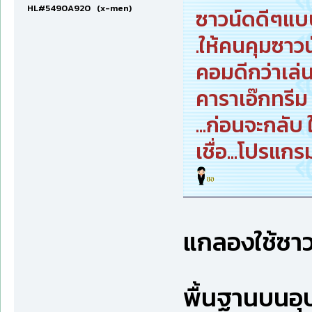
HL#5490A920 (x-men)
ซาวน์ดดีๆแบบ.
.ให้คนคุมซาวน
คอมดีกว่าเล่น
คาราเอ๊กทรีม 
...ก่อนจะกลับ 
เชื่อ...โปรแกร
แกลองใช้ซาว
พื้นฐานบนอุป