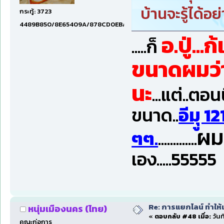
บ้านจะรู้ได้อย
กระทู้: 3723
4489B850/8E65409A/878CD0EB/6E61CE55/70876DD8/80008
อ.ปู่...
.....ก็
ขนาดผมว่า
นะ
...แต่..ตอน
ขนาด..
อีมุู 1
ผม
ๆๆ.
.............
เอง.....55555
Re: การแยกไลน์ ทำให้เ
หนุ่มเมืองนคร (ไทย)
«
ตอบกลับ #48 เมื่อ:
วันท
คณะก่อการ