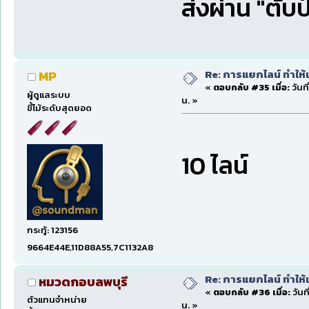
ส่งผ่าน "ตับ
Re: การแยกไลน์ ทำให้เ
MP
«
ตอบกลับ #35 เมื่อ:
วันท
ผู้ดูแลระบบ
น. »
ขี้โม้ระดับสุดยอด
10 ไลน์
กระทู้: 123156
9664E44E,11D88A55,7C1132A8
Re: การแยกไลน์ ทำให้เ
หมวดกอบลพบุรี
«
ตอบกลับ #36 เมื่อ:
วันท
ตัวแทนจำหน่าย
น. »