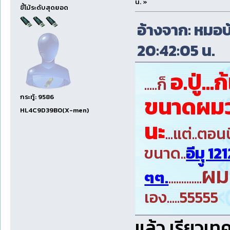
น. »
ขี้โม้ระดับสุดยอด
อ้างจาก: หมอบ้
20:42:05 น.
อ.ปู่..
.....ก็
ขนาดผมว่
กระทู้: 9586
HL4C9D39B0(X-men)
นะ
...แต่..ตอน
ขนาด..
อีมุู 12
ผม
ๆๆ.
.............
เอง.....55555
แล้ว เรียวเทค