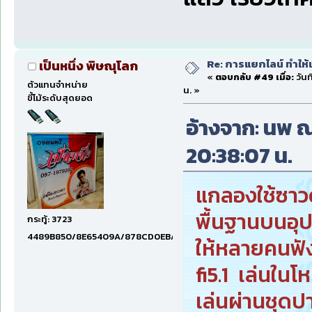
Re: การแยกไลน์ ทำให้เ
เป็นหนึ่ง พิษณุโลก
«
ตอบกลับ #49 เมื่อ:
วันท
ตัวแทนจำหน่าย
น. »
ขี้โม้ระดับสุดยอด
อ้างจาก: นพ ณ 
20:38:07 น.
แกลองใช้ซาวด
พื้นฐานบนอุ
กระทู้: 3723
4489B850/8E65409A/878CD0EB/6E61CE55/70876DD8/80008
ให้หลายคนฟั
fi5.1 เล่นในโ
เล่นผ่านชุด