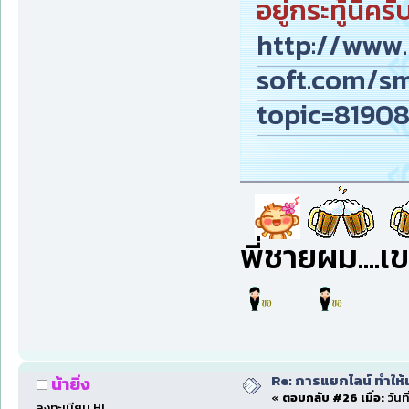
อยู่กระทู้นี้ครั
http://www
soft.com/s
topic=81908
พี่ชายผม....เ
Re: การแยกไลน์ ทำให้เ
น้ายิ่ง
«
ตอบกลับ #26 เมื่อ:
วันท
ลงทะเบียน HL