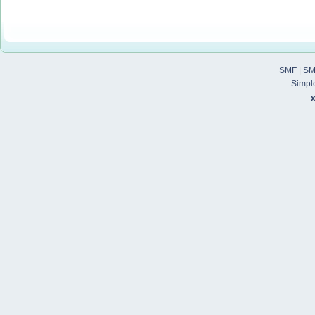
SMF
|
SM
Simpl