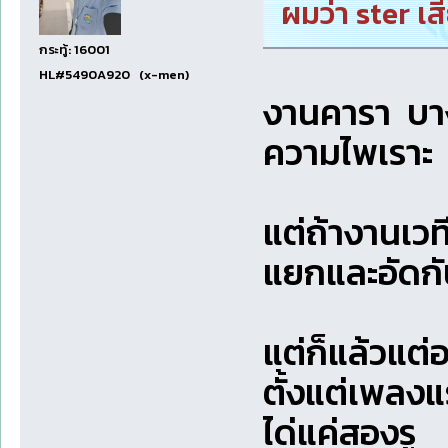
ผมว่า ster เ
กระทู้: 16001
HL#5490A920 (x-men)
งานคารา บางห
ความไพเราะ
แต่ถ้างานเวท
แยกและอัดกั
แต่ก็แล้วแต่
ตั้งแต่เพลงแ
ได่แค่สองรู