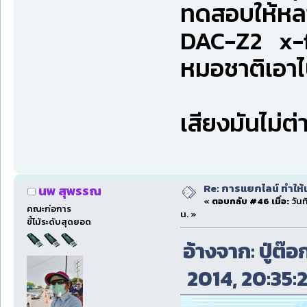
ทดสอบให้หล
DAC-Z2 x-fi5
หมอชาติเอาไ
เสียงมันไม่
Re: การแยกไลน์ ทำให้เ
นพ สุพรรณ
«
ตอบกลับ #46 เมื่อ:
วันท
คณะก่อการ
น. »
ขี้โม้ระดับสุดยอด
อ้างจาก: ปู่ต๊
2014, 20:35:2