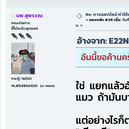
Re: การแยกไลน์ ทำให้เ
นพ สุพรรณ
«
ตอบกลับ #39 เมื่อ:
วันท
คณะก่อการ
น. »
ขี้โม้ระดับสุดยอด
อ้างจาก: E22NP
อันนี้ขอค้านค
กระทู้: 16001
ใช่ แยกแล้วอ
HL#5490A920 (x-men)
แมว ถ้ามันบ
แต่อย่างไรก็ต