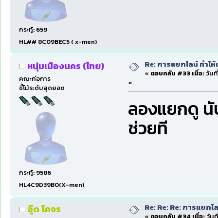
กระทู้: 659
HL## 8C09BEC5 ( x-men)
Re: การแยกไลน์ ทำให้เ
หนุ่มเมืองนคร (ไทย)
«
ตอบกลับ #33 เมื่อ:
วันที
คณะก่อการ
»
ขี้โม้ระดับสุดยอด
ลองแยกดู นับ
ช่วยที
กระทู้: 9586
HL4C9D39B0(X-men)
Re: Re: Re: การแยกไลน
อู๊ด โคจร
«
ตอบกลับ #34 เมื่อ:
วันท