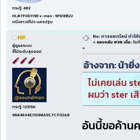
กระทู้: 482
HL#7F0D119E x-men : 9F61EB22
หนึ่งซาวด์โปร นครปฐม
Re: การแยกไลน์ ทำให้เ
MP
«
ตอบกลับ #38 เมื่อ:
วันท
ผู้ดูแลระบบ
»
ขี้โม้ระดับสุดยอด
อ้างจาก: น้ายิ่
ไม่เคยเล่น s
ผมว่า ster เ
กระทู้: 123156
9664E44E,11D88A55,7C1132A8
อันนี้ขอค้าน