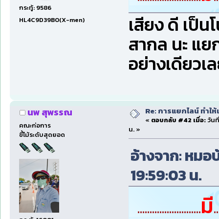
กระทู้: 9586
เสียง ดี เป็
HL4C9D39B0(X-men)
สากล นะ แยก
อย่างเดียวเ
Re: การแยกไลน์ ทำให้เ
นพ สุพรรณ
«
ตอบกลับ #42 เมื่อ:
วันท
คณะก่อการ
น. »
ขี้โม้ระดับสุดยอด
อ้างจาก: หมอบ้
19:59:03 น.
มี
..........................
..