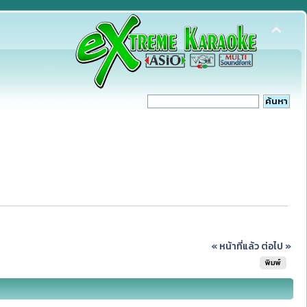
« หน้าที่แล้ว
ต่อไป »
พิมพ์