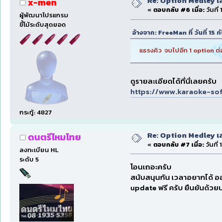
Re: Option Medley เล
x-men
«
ตอบกลับ #6 เมื่อ:
วันที่
ผู้พัฒนาโปรแกรม
ขี้โม้ระดับสุดยอด
อ้างจาก: FreeMan ที่ วันที่ 15
แธรงคิว จบไปอีก 1 option ต
ดูรายละเอียดได้ที่นี่เลยครับ
https://www.karaoke-s
กระทู้: 4827
Re: Option Medley เล
ดนตรีไหมไทย
«
ตอบกลับ #7 เมื่อ:
วันที่
ลงทะเบียน HL
ระดับ 5
โอนเถอะครับ
สนับสนุนกัน เวลาอยากได้ ออ
update ฟรี ครับ ยืนยันด้วย