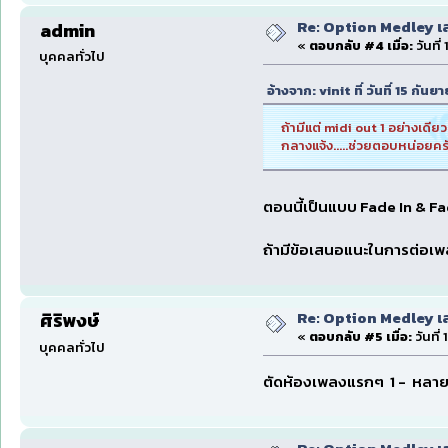
Re: Option Medley เล
admin
«
ตอบกลับ #4 เมื่อ:
วันที่
บุคคลทั่วไป
อ้างจาก: vinit ที่ วันที่ 15 กั
ถ้ามีแต่ midi out 1 อย่างเดี
กลางแจ้ง.....ช่วยตอบหน่อยครั
ตอนนี้เป็นแบบ Fade In & Fa
ถ้ามีข้อเสนอแนะในการต่อเพ
Re: Option Medley เล
ศิริพงษ์
«
ตอบกลับ #5 เมื่อ:
วันที่
บุคคลทั่วไป
ตัดห้องเพลงแรกๆ 1 - หลายๆ