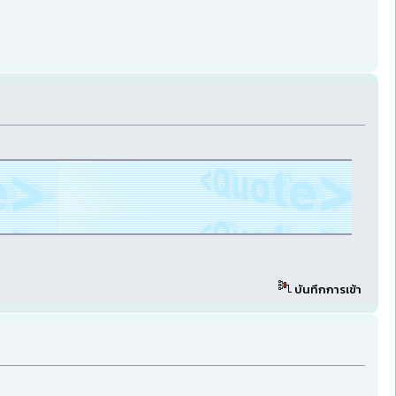
บันทึกการเข้า