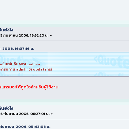
่นยังไง
 15 กันยายน 2006, 16:52:20 น. »
ายน 2006, 16:37:16 น.
ชั่นเพิ่มก็ขอท่าน admin
ะครับท่าน admin ว่า update ฟรี
รแกรมจะได้ถูกใจสำหรับผู้ใช้งาน
่นยังไง
่ 16 กันยายน 2006, 08:27:01 น. »
 16 กันยายน 2006, 05:42:03 น.