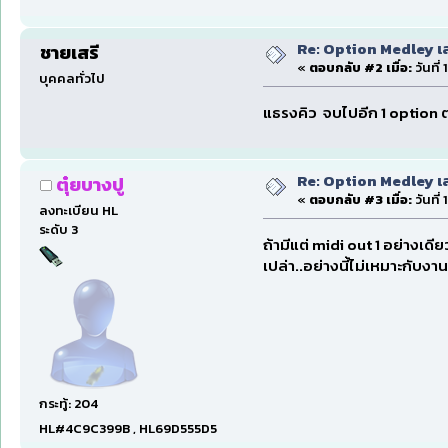
Re: Option Medley เล
ชายเสรี
«
ตอบกลับ #2 เมื่อ:
วันที่
บุคคลทั่วไป
แธรงคิว จบไปอีก 1 option 
Re: Option Medley เล
ตุ๋ยบางปู
«
ตอบกลับ #3 เมื่อ:
วันที่
ลงทะเบียน HL
ระดับ 3
ถ้ามีแต่ midi out 1 อย่างเ
เปล่า..อย่างนี้ไม่เหมาะกับง
กระทู้: 204
HL#4C9C399B , HL69D555D5