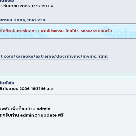
่นยังไง
 15 กันยายน 2006, 13:52:19 น. »
 กันยายน 2006, 11:43:21 น.
่อไปก็จะเป็นการโหลด SF ผ่านโปรแกรม โดยใช้ S onboard หละครับ
oft.com/karaoke/extreme/doc/mvmc/mvmc.html
่นยังไง
 15 กันยายน 2006, 16:37:16 น. »
พชั่นเพิ่มก็ขอท่าน admin
นะครับท่าน admin ว่า update ฟรี