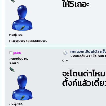
ให้5เถอะ
กระทู้: 186
HL#xxxxx7486B60Bxxxxx
Re: ลงทะเบียนได้ 3 ครั
pac
«
ตอบกลับ #2 เมื่อ:
วันที่
ลงทะเบียน HL
น. »
ระดับ 3
จะโดนด่าไหมน
ตั้งค์แล้วเดี
กระทู้: 186