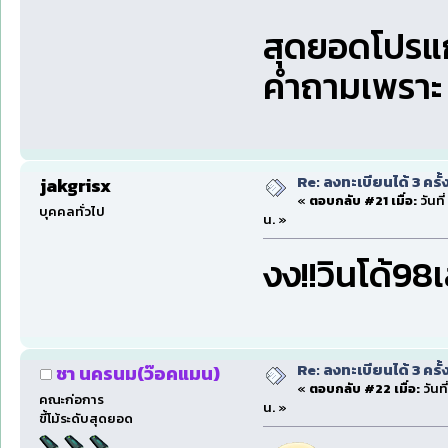
สุดยอดโปรแก
คำถามเพราะ
Re: ลงทะเบียนได้ 3 ครั
jakgrisx
«
ตอบกลับ #21 เมื่อ:
วันที
บุคคลทั่วไป
น. »
งง!!วินโด้98เ
Re: ลงทะเบียนได้ 3 ครั
ชา นครนม(ว๊อคแมน)
«
ตอบกลับ #22 เมื่อ:
วันท
คณะก่อการ
น. »
ขี้โม้ระดับสุดยอด