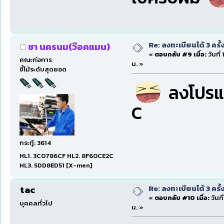
Re: ลงทะเบียนได้ 3 ครั
ชา นครนม(ว๊อคแมน)
«
ตอบกลับ #9 เมื่อ:
วันที
คณะก่อการ
น. »
ขี้โม้ระดับสุดยอด
ลงโปรแกร
C
กระทู้: 3614
HL1. 3C0786CF HL2. 8F60CE2C
HL3. 5DD8ED51 [X-men]
Re: ลงทะเบียนได้ 3 ครั
tac
«
ตอบกลับ #10 เมื่อ:
วันท
บุคคลทั่วไป
น. »