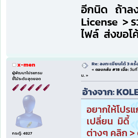
อีกนิด ถ้าลง
License > รว
ไฟล์ ส่งขอโค้
Re: ลงทะเบียนได้ 3 ครั
x-men
«
ตอบกลับ #18 เมื่อ:
วันที
ผู้พัฒนาโปรแกรม
น. »
ขี้โม้ระดับสุดยอด
อ้างจาก: KOLE 
อยากให้โปรแกร
เปลี่ยน มิดี
ต่างๆ คลิก >
กระทู้: 4827