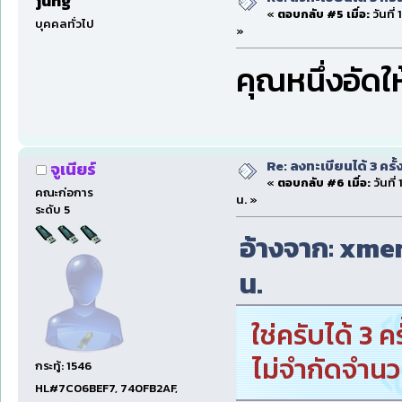
jung
«
ตอบกลับ #5 เมื่อ:
วันที่
บุคคลทั่วไป
»
คุณหนึ่งอัดให้
Re: ลงทะเบียนได้ 3 ครั
จูเนียร์
«
ตอบกลับ #6 เมื่อ:
วันที่
คณะก่อการ
น. »
ระดับ 5
อ้างจาก: xmen 
น.
ใช่ครับได้ 3 
ไม่จำกัดจำนวน
กระทู้: 1546
HL#7C06BEF7, 740FB2AF,