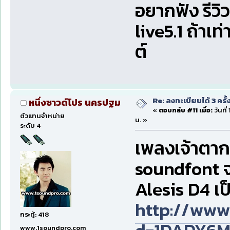
อยากฟัง รีว
live5.1 ถ้าเ
ต์
Re: ลงทะเบียนได้ 3 ครั
หนึ่งซาวด์โปร นครปฐม
«
ตอบกลับ #11 เมื่อ:
วันที
ตัวแทนจำหน่าย
น. »
ระดับ 4
เพลงเจ้าตาก
soundfont จ
Alesis D4 เป
http://ww
กระทู้: 418
www.1soundpro.com