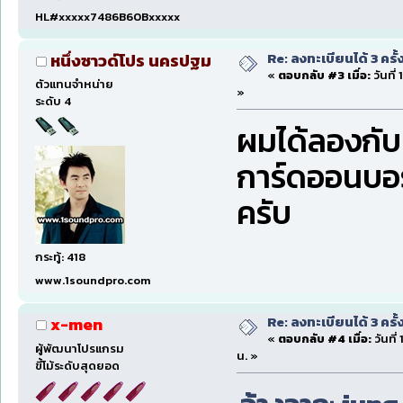
HL#xxxxx7486B60Bxxxxx
Re: ลงทะเบียนได้ 3 ครั
หนึ่งซาวด์โปร นครปฐม
«
ตอบกลับ #3 เมื่อ:
วันที่
ตัวแทนจำหน่าย
»
ระดับ 4
ผมได้ลองกับ
การ์ดออนบอร์
ครับ
กระทู้: 418
www.1soundpro.com
Re: ลงทะเบียนได้ 3 ครั
x-men
«
ตอบกลับ #4 เมื่อ:
วันที่
ผู้พัฒนาโปรแกรม
น. »
ขี้โม้ระดับสุดยอด