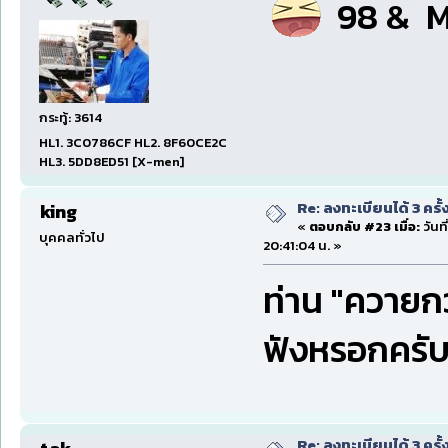
98 & Me 
กระทู้: 3614
HL1. 3C0786CF HL2. 8F60CE2C
HL3. 5DD8ED51 [X-men]
Re: ลงทะเบียนได้ 3 ครั
king
«
ตอบกลับ #23 เมื่อ:
วันท
บุคคลทั่วไป
20:41:04 น. »
ท่าน "ควายกว่
ฟังหรอกครับ 
Re: ลงทะเบียนได้ 3 ครั