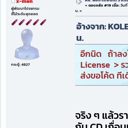
x-men
«
ตอบกลับ #19 เมื่อ:
วันที
ผู้พัฒนาโปรแกรม
น. »
ขี้โม้ระดับสุดยอด
อ้างจาก: KOLE 
น.
อีกนิด ถ้าลงไ
License > รว
กระทู้: 4827
ส่งขอโค้ด ทีเด
จริง ๆ แล้วร
กับ CD เถื่อน