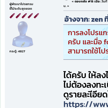
«
ตอบกลับ #15 เมื่อ:
วันที
ผู้พัฒนาโปรแกรม
น. »
ขี้โม้ระดับสุดยอด
อ้างจาก: zen ท
การลงโปรแกรม
ครับ และมื่อ
สามารถใช้โป
กระทู้: 4827
ได้ครับ ให้ลง
ไม่ต้องลงทะเ
ดูรายละเีอียดไ
https://ww