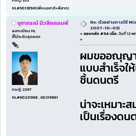
กระทู้: 523
HL#5D13E581(พี่หมอชาติ+พี่สาก)
Re: ตัวอย่างการใช้ Mid
จุฑาภรณ์ มิวสิคคอมพ์
2007-10-03)
ลงทะเบียน HL
«
ตอบกลับ #34 เมื่อ:
วันที่ 12 
ขี้โม้ระดับสุดยอด
»
ผมขออณุญาต
แบบสำเร็จให
ชิ้นดนตรี
กระทู้: 2297
HL#6D22186E , 6D219861
น่าจะเหมาะสมก
เป็นเรื่องด