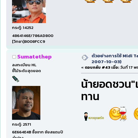
กระทู้: 14252
4864146E/786AD800
[วิทยา]8008FCC9
ตัวอย่างการใช้ Midi Ta
Sumatethep
2007-10-03)
ลงทะเบียน HL
«
ตอบกลับ #43 เมื่อ:
วันที่ 17 
ขี้โม้ระดับสุดยอด
น้ายอดชวน"เ
ทาน
กระทู้: 2571
6E664E4B ซื้อจาก ชัยสแตมป์
ลำปาง