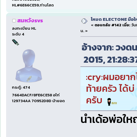
HL#6E66CE59,ท่านโสด
โหมด ELECTONE มือใหม่
สมหวังsvs
«
ตอบกลับ #142 เมื่อ:
วัน
ลงทะเบียน HL
น. »
ระดับ 4
อ้างจาก: วงดนต
2015, 21:28:3
:cry:ผมอยากได
ท้ายครัว ได้
กระทู้: 474
7664DACF/8FE6CE58 อไก่
ครับ
129734AA 70952D8D น้ายอด
นำเด้อพ่อใ