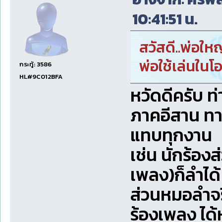
10:41:51 น.
สวัสดี..พ่อใ
พ่อใช้เล่นในโ
กระทู้: 3586
HL#9C012BFA
หวัดดีครับ ท
ภาคอีสาน ทาง
แทบทุกงาน
เช่น นักร้อง
เพลง)ก็ลำได
ส่วนหมอลำจริ
ร้องเพลง ได