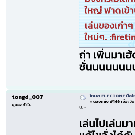
ใหญ่ ฟาดเข้าป
เล่นของเก่า
ใหม่ๆ.. :firet
ถ่า เพิ่นมาเฮ
ซั่นนนนนนน
โหมด ELECTONE มือใหม่
tongd_007
«
ตอบกลับ #146 เมื่อ:
วัน
บุคคลทั่วไป
น. »
เล่นไปเล่นมา