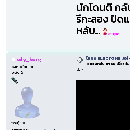
นักโดนตี กล
รึกะลอง ปิดแล
หลับ...
โหมด ELECTONE มือใหม่
sdy_korg
«
ตอบกลับ #148 เมื่อ:
วัน
ลงทะเบียน HL
น. »
ระดับ 2
กระทู้: 31