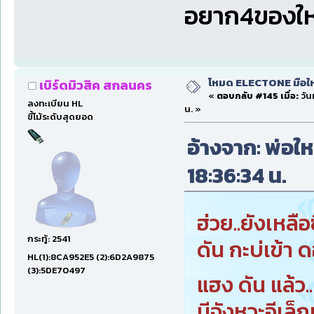
อยาก4ของใหม่
โหมด ELECTONE มือใหม่
เบิร์ดมิวสิค สกลนคร
«
ตอบกลับ #145 เมื่อ:
วัน
ลงทะเบียน HL
น. »
ขี้โม้ระดับสุดยอด
อ้างจาก: พ่อใหญ
18:36:34 น.
ฮ่วย..ยังเหลือซี
กระทู้: 2541
ดัน กะบ่เข้า ด
HL(1):8CA952E5 (2):6D2A9875
(3):5DE70497
แฮง ดัน แล้ว.
มีจังหวะอีเล็ก