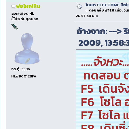
โหมด ELECTONE มือใหม่
พ่อใหญ่หิน
«
ตอบกลับ #126 เมื่อ:
วัน
ลงทะเบียน HL
20:57:48 น. »
ขี้โม้ระดับสุดยอด
อ้างจาก: --> ริ
2009, 13:58:3
.....จังหวะ...
กระทู้: 3586
ทดสอบ 
HL#9C012BFA
F5 เดินจัง
F6 โซโล 
F7 โซโล 
F8 เดินซิ