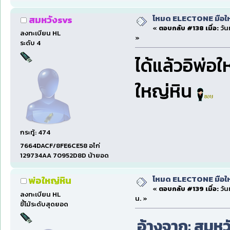
โหมด ELECTONE มือใหม่
สมหวังsvs
«
ตอบกลับ #138 เมื่อ:
วันท
ลงทะเบียน HL
»
ระดับ 4
ได้แล้วอิพ่
ใหญ่หิน
กระทู้: 474
7664DACF/8FE6CE58 อไก่
129734AA 70952D8D น้ายอด
โหมด ELECTONE มือใหม่
พ่อใหญ่หิน
«
ตอบกลับ #139 เมื่อ:
วัน
ลงทะเบียน HL
น. »
ขี้โม้ระดับสุดยอด
อ้างจาก: สมหวั