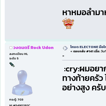
หาหมอลำมาห
โหมด ELECTONE มือใหม่
วงดนตรี Rock Udon
«
ตอบกลับ #141 เมื่อ:
วันท
ลงทะเบียน HL
»
ระดับ 5
:cry:ผมอยากไ
ทางท้ายครัว 
อย่างสูง คร
กระทู้: 703
HL#5490292C,