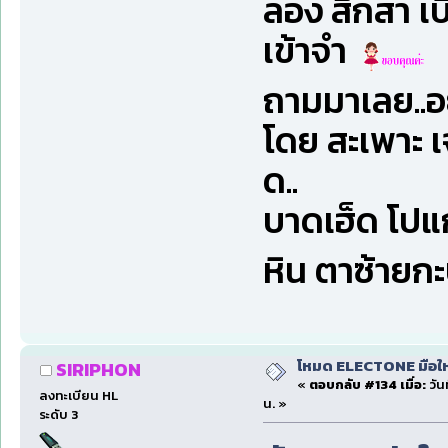
ลอง สึกสา เบิ
เข้าจำ
ถามมาเลย..อย
โดย สะเพาะ เ
ด..
บาดเฮ็ด โปแ
หิน ตาซ้ายก
โหมด ELECTONE มือใหม่
SIRIPHON
«
ตอบกลับ #134 เมื่อ:
วัน
ลงทะเบียน HL
น. »
ระดับ 3