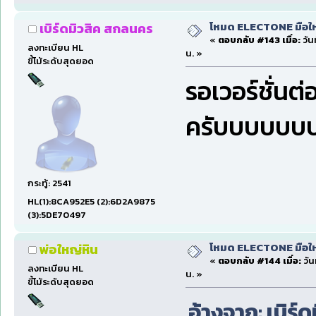
โหมด ELECTONE มือใหม่
เบิร์ดมิวสิค สกลนคร
«
ตอบกลับ #143 เมื่อ:
วัน
ลงทะเบียน HL
น. »
ขี้โม้ระดับสุดยอด
รอเวอร์ชั่นต
ครับบบบบบ
กระทู้: 2541
HL(1):8CA952E5 (2):6D2A9875
(3):5DE70497
โหมด ELECTONE มือใหม่
พ่อใหญ่หิน
«
ตอบกลับ #144 เมื่อ:
วัน
ลงทะเบียน HL
น. »
ขี้โม้ระดับสุดยอด
อ้างจาก: เบิร์ด