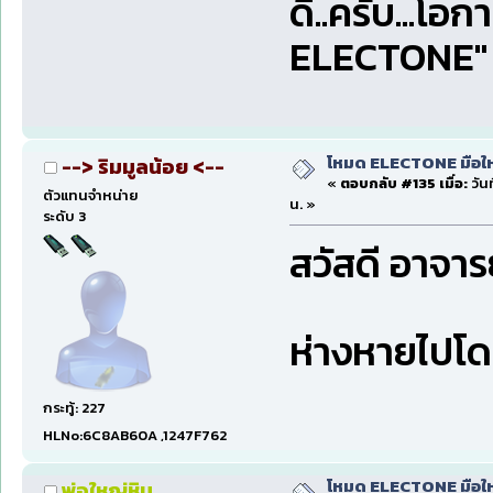
ดี..ครับ...โอ
ELECTONE" 
โหมด ELECTONE มือใหม่
--> ริมมูลน้อย <--
«
ตอบกลับ #135 เมื่อ:
วัน
ตัวแทนจำหน่าย
น. »
ระดับ 3
สวัสดี อาจารย
ห่างหายไปโด
กระทู้: 227
HLNo:6C8AB60A ,1247F762
โหมด ELECTONE มือใหม่
พ่อใหญ่หิน