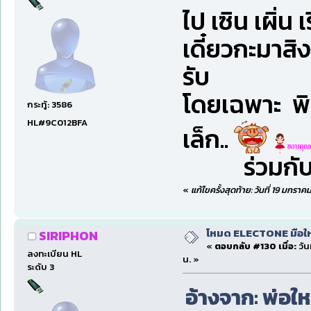
ไป เซิน เผิ่น
เดี๋ยวกะมาส
รับ
โดยเฉพาะ พิ
กระทู้: 3586
HL#9C012BFA
เล็ก..
ร่วมกับ S
«
แก้ไขครั้งสุดท้าย: วันที่ 19 มกรา
โหมด ELECTONE มือใหม่
SIRIPHON
«
ตอบกลับ #130 เมื่อ:
วัน
ลงทะเบียน HL
น. »
ระดับ 3
อ้างจาก: พ่อให