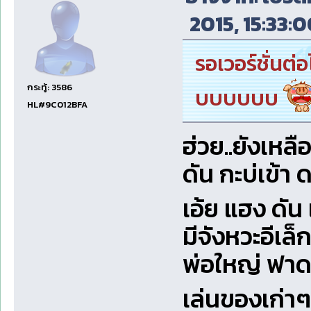
2015, 15:33:0
รอเวอร์ชั่นต
กระทู้: 3586
บบบบบบ
HL#9C012BFA
ฮ่วย..ยังเหลือซ
ดัน กะบ่เข้า 
เอ้ย แฮง ดัน 
มีจังหวะอีเล็
พ่อใหญ่ ฟาดเ
เล่นของเก่า