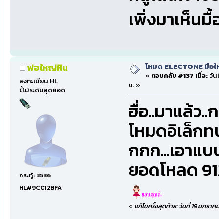
เพิ่งมาเห็นมื้
โหมด ELECTONE มือใหม่
พ่อใหญ่หิน
«
ตอบกลับ #137 เมื่อ:
วันท
ลงทะเบียน HL
น. »
ขี้โม้ระดับสุดยอด
ฮื่อ..มาแล้ว
โหมดอิเล็กทน
กกก...เอาแบบเต
ยอดโหลด 912 
กระทู้: 3586
HL#9C012BFA
«
แก้ไขครั้งสุดท้าย: วันที่ 19 มกรา