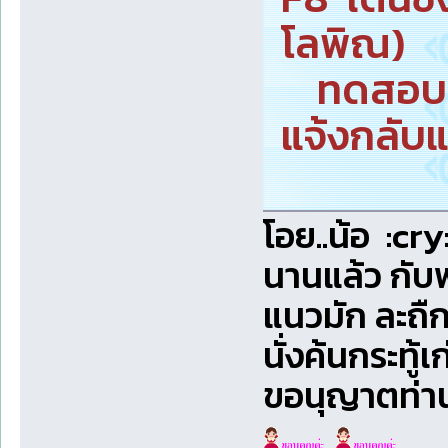
โลพิณ)
ทดสอบพ
แจ้งกลับแ
โอย..น้อ :cry:ล
นานแล้ว กับพ
แนวมัก ละถืก
นั่งค้นกระทู้
ขอนุญาตท่าน