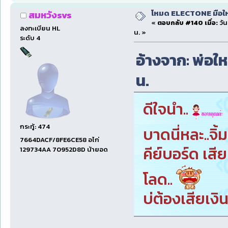
โหมด ELECTONE มือใหม่
สมหวังsvs
«
ตอบกลับ #140 เมื่อ:
วัน
ลงทะเบียน HL
น. »
ระดับ 4
อ้างจาก: พ่อใหญ
น.
ดีใจนำ..
กระทู้: 474
บาดนี่หละ..จิ้ม
7664DACF/8FE6CE58 อไก่
คีย์บอร์ด เส
129734AA 70952D8D น้ายอด
โลด..
บ่ต้องเสียเงิ