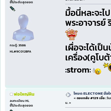
ขี้โม้ระดับสุดยอด
มื้อนี่หละจะไป
พระอาจารย์ ร
เผื่อจะได้เป
กระทู้: 3586
HL#9C012BFA
เครื่อง(คูโบต้า
:strom:
โหมด ELECTONE มือใหม่
พ่อใหญ่หิน
«
ตอบกลับ #129 เมื่อ:
วัน
ลงทะเบียน HL
น. »
ขี้โม้ระดับสุดยอด