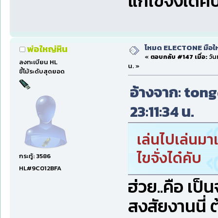
แก้ไขจั่งได๋คั
โหมด ELECTONE มือใหม่
พ่อใหญ่หิน
«
ตอบกลับ #147 เมื่อ:
วัน
ลงทะเบียน HL
น. »
ขี้โม้ระดับสุดยอด
อ้างจาก: tongd
23:11:34 น.
เล่นไปเล่นมา
ไขจั่งได๋คับ
กระทู้: 3586
HL#9C012BFA
ฮ่วย..คือ เป็น
สงสัยงานนี่ 