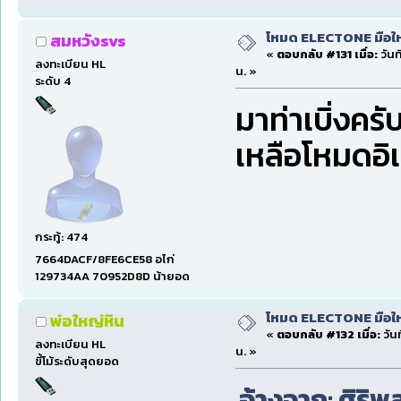
โหมด ELECTONE มือใหม่
สมหวังsvs
«
ตอบกลับ #131 เมื่อ:
วันท
ลงทะเบียน HL
น. »
ระดับ 4
มาท่าเบิ่งคร
เหลือโหมดอิเ
กระทู้: 474
7664DACF/8FE6CE58 อไก่
129734AA 70952D8D น้ายอด
โหมด ELECTONE มือใหม่
พ่อใหญ่หิน
«
ตอบกลับ #132 เมื่อ:
วัน
ลงทะเบียน HL
น. »
ขี้โม้ระดับสุดยอด
อ้างจาก: ศิริพ