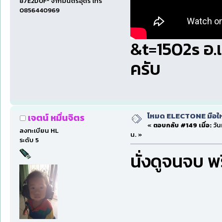
87E2D0F* จากมนตรีอุดร โทร
0856440969
&t=1502s อ.แม
ครับ
โหมด ELECTONE มือใหม่
เจตน์ หมื่นจิตร
«
ตอบกลับ #149 เมื่อ:
วัน
ลงทะเบียน HL
น. »
ระดับ 5
นั่งดูจนจบ พ