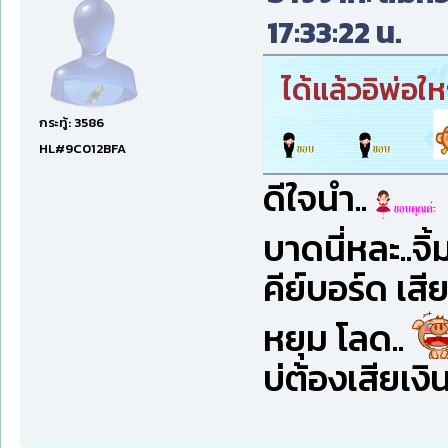
17:33:22 น.
ได้แล้วอิพ่อ
กระทู้: 3586
HL#9C012BFA
ดีใจนำ..
บาดนี่หละ..จิ้
คีย์บอร์ด เส
หยุม โลด..
บ่ต้องเสียเง