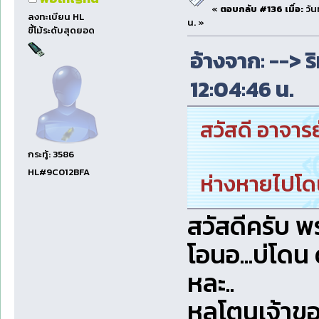
«
ตอบกลับ #136 เมื่อ:
วัน
ลงทะเบียน HL
น. »
ขี้โม้ระดับสุดยอด
อ้างจาก: --> ร
12:04:46 น.
สวัสดี อาจารย
กระทู้: 3586
HL#9C012BFA
ห่างหายไปโด
สวัสดีครับ พ
โอนอ...บ่โดน
หละ..
หลูโตนเจ้าของ