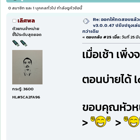
กว่าเดิม (อ่าน 144745 ครั้ง)
0 สมาชิก และ 1 บุคคลทั่วไป กำลังดูหัวข้อนี้
Re: ออกให้ทดสอบแล้ว
เลิศพล
v3.0.0.47 ปรับปรุงเล่
ตัวแทนจำหน่าย
กว่าเดิม
ขี้โม้ระดับสุดยอด
«
ตอบกลับ #25 เมื่อ:
วันที่ 25 
เมื่อเช้า เพิ่ง
ตอนบ่ายได้ l
กระทู้: 3600
HL#5CA2FA96
ขอบคุณหัวหน้
>
>