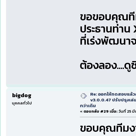
ขอขอบคุณที
ประธานท่าน 
ที่เร่งพัฒนา
ต้องลอง....ดู
Re: ออกให้ทดสอบแล้ว
bigdog
v3.0.0.47 ปรับปรุงเล่
บุคคลทั่วไป
กว่าเดิม
«
ตอบกลับ #29 เมื่อ:
วันที่ 25 
ขอบคุณทีมง