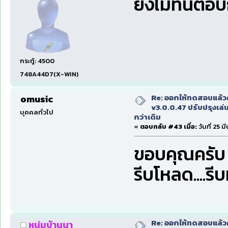
ยังไม่ทันตอบ
กระทู้: 4500
748A44D7(X-WIN)
Re: ออกให้ทดสอบแล้ว
omusic
v3.0.0.47 ปรับปรุงเล่
บุคคลทั่วไป
กว่าเดิม
«
ตอบกลับ #43 เมื่อ:
วันที่ 25 
ขอบคุณครับ
รีบโหลด....
Re: ออกให้ทดสอบแล้ว
หนุ่มบ้านนา