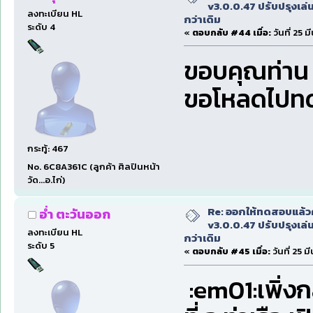
v3.0.0.47 ปรับปรุงเล่
ลงทะเบียน HL
กว่าเดิม
ระดับ 4
«
ตอบกลับ #44 เมื่อ:
วันที่ 25 
ขอบคุณท่าน 
ขอโหลดไปทดสอบ
กระทู้: 467
No. 6C8A361C (ลูกค้า ศิลปินหน้า
วัด...อ.ไก่)
Re: ออกให้ทดสอบแล้ว
อ่ำ ตะวันออก
v3.0.0.47 ปรับปรุงเล่
ลงทะเบียน HL
กว่าเดิม
ระดับ 5
«
ตอบกลับ #45 เมื่อ:
วันที่ 25 
:em01:เพิ่ง