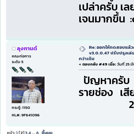
เปล่าครับ เล
เจนมากขึ้น 
Re: ออกให้ทดสอบแล้ว
ลุงกานต์
v3.0.0.47 ปรับปรุงเล่
คณะก่อการ
กว่าเดิม
ระดับ 5
«
ตอบกลับ #49 เมื่อ:
วันที่ 25 
ปัญหาครับ 1
รายช่อง เสีย
2. MP3 
กระทู้: 1150
HL#: 9F641096
หน้า:
1
[
2
]
3
4
...
6
ขึ้นบน