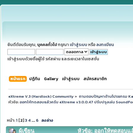
ยินดีต้อนรับคุณ,
บุคคลทั่วไป
กรุณา
เข้าสู่ระบบ
หรือ
ลงทะเบียน
เข้าสู่ระบบด้วยชื่อผู้ใช้ รหัสผ่าน และระยะเวลาในเซสชั่น
หน้าแรก
ปฏิทิน
Gallery
เข้าสู่ระบบ
สมัครสมาชิก
eXtreme V.3 (Hardlock) Community
»
ถามตอบปัญหาด้านโปรแกรม K
หัวข้อ:
ออกให้ทดสอบแล้วครับ eXtreme v3.0.0.47 ปรับปรุงเล่น SoundFont 
หน้า:
1
[
2
]
3
4
...
6
ลงล่าง
ผู้เขียน
หัวข้อ: ออกให้ทดสอบแล้