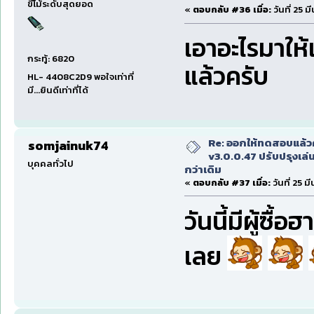
ขี้โม้ระดับสุดยอด
«
ตอบกลับ #36 เมื่อ:
วันที่ 25 
เอาอะไรมาให้
กระทู้: 6820
แล้วครับ
HL- 4408C2D9 พอใจเท่าที่
มี...ยินดีเท่าที่ได้
Re: ออกให้ทดสอบแล้ว
somjainuk74
v3.0.0.47 ปรับปรุงเล่
บุคคลทั่วไป
กว่าเดิม
«
ตอบกลับ #37 เมื่อ:
วันที่ 25 
วันนี้มีผู้ซื้อ
เลย