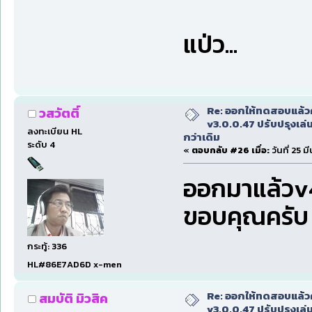
แป่ว...
Re: ออกให้ทดสอบแล้ว
วสวัตติ์
v3.0.0.47 ปรับปรุงเล่
ลงทะเบียน HL
กว่าเดิม
ระดับ 4
«
ตอบกลับ #26 เมื่อ:
วันที่ 25 
ออกมาแล้วv
ขอบคุณครับ
กระทู้: 336
HL#86E7AD6D x-men
Re: ออกให้ทดสอบแล้ว
สมบัติ มิวสิค
v3.0.0.47 ปรับปรุงเล่