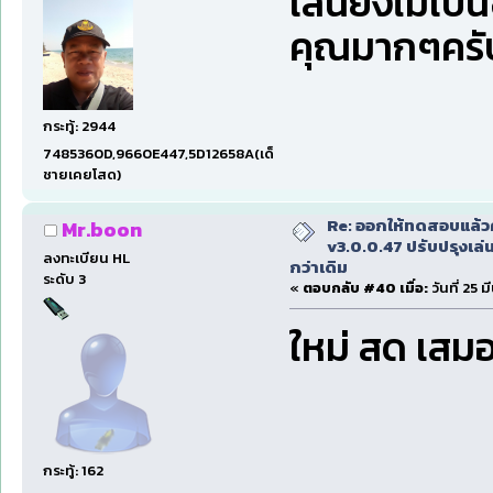
เล่นยังไม่เป
คุณมากๆครั
กระทู้: 2944
7485360D,9660E447,5D12658A(เด็ก
ชายเคยโสด)
Re: ออกให้ทดสอบแล้ว
Mr.boon
v3.0.0.47 ปรับปรุงเล่
ลงทะเบียน HL
กว่าเดิม
ระดับ 3
«
ตอบกลับ #40 เมื่อ:
วันที่ 25 
ใหม่ สด เส
กระทู้: 162