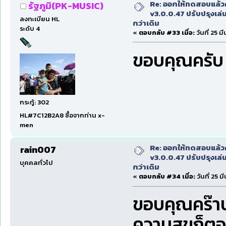
Re: ออกให้ทดสอบแล้ว
รัฐภูมิ(PK-MUSIC)
v3.0.0.47 ปรับปรุงเล่
ลงทะเบียน HL
กว่าเดิม
ระดับ 4
«
ตอบกลับ #33 เมื่อ:
วันที่ 25 
ขอบคุณครับ
กระทู้: 302
HL#7C12B2A8 ซื้อจากท่าน x-
men
Re: ออกให้ทดสอบแล้ว
rain007
v3.0.0.47 ปรับปรุงเล่
บุคคลทั่วไป
กว่าเดิม
«
ตอบกลับ #34 เมื่อ:
วันที่ 25 
ขอบคุณคร๊าบ
ความสุขก็ตอ