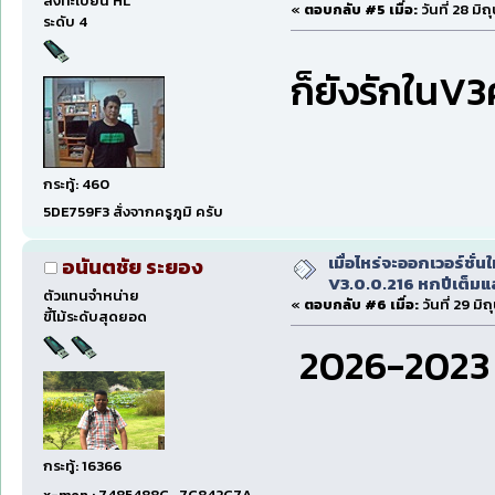
ลงทะเบียน HL
«
ตอบกลับ #5 เมื่อ:
วันที่ 28 มิ
ระดับ 4
ก็ยังรักในV3
กระทู้: 460
5DE759F3 สั่งจากครูภูมิ ครับ
เมื่อไหร่จะออกเวอร์ชั่นใ
อนันตชัย ระยอง
V3.0.0.216 หกปีเต็มแล
ตัวแทนจำหน่าย
«
ตอบกลับ #6 เมื่อ:
วันที่ 29 ม
ขี้โม้ระดับสุดยอด
2026-2023 =
กระทู้: 16366
x-men : 7485488C , 7C842C7A,