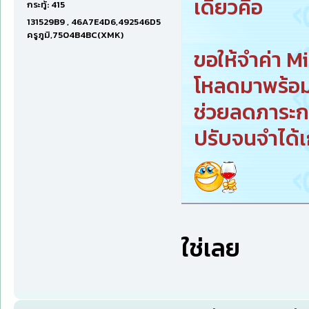
เดียวคือ
กระทู้: 415
131529B9 , 46A7E4D6,492546D5
ครูภูมิ,7504B4BC(XMK)
ขอให้จำค่า Mi
โหลดมาพร้อ
ช่วยลดภาระการ
ปรับจนจำได้เ
ใช่เลย