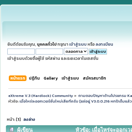
ยินดีต้อนรับคุณ,
บุคคลทั่วไป
กรุณา
เข้าสู่ระบบ
หรือ
ลงทะเบียน
เข้าสู่ระบบด้วยชื่อผู้ใช้ รหัสผ่าน และระยะเวลาในเซสชั่น
หน้าแรก
ปฏิทิน
Gallery
เข้าสู่ระบบ
สมัครสมาชิก
eXtreme V.3 (Hardlock) Community
»
ถามตอบปัญหาด้านโปรแกรม K
หัวข้อ:
เมื่อไหร่จะออกเวอร์ชั่นใหม่เสียทีครับ [แช่อยู่ V3.0.0.216 หกปีเต็มแล้
หน้า: [
1
]
ลงล่าง
ผู้เขียน
หัวข้อ: เมื่อไหร่จะออกเวอ