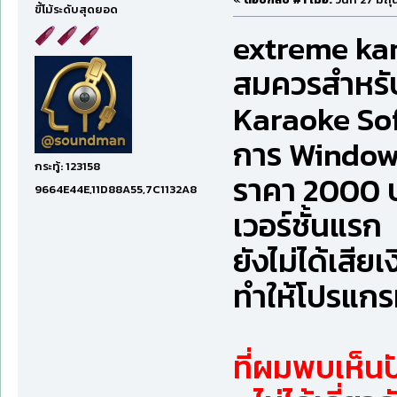
ขี้โม้ระดับสุดยอด
extreme kar
สมควรสำหรั
Karaoke Sof
การ Window
กระทู้: 123158
ราคา 2000 บา
9664E44E,11D88A55,7C1132A8
เวอร์ชั้นแรก
ยังไม่ได้เสียเ
ทำให้โปรแกรม
ที่ผมพบเห็นป