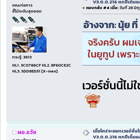
V3.0.0.216 หกปีเต็มแล
คณะก่อการ
«
ตอบกลับ #4 เมื่อ:
วันที่ 28 ม
ขี้โม้ระดับสุดยอด
อ้างจาก: นุ้ย ท
จริงครับ ผม
ในยูทูป เพราะ
กระทู้: 3613
HL1. 3C0786CF HL2. 8F60CE2C
HL3. 5DD8ED51 [X-men]
เวอร์ชั่นนี้ไม่
เมื่อไหร่จะออกเวอร์ชั่นใ
ผอ.ธวัช
V3.0.0.216 หกปีเต็มแล