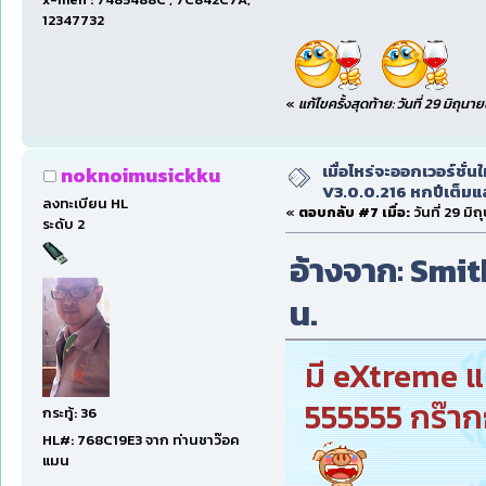
12347732
«
แก้ไขครั้งสุดท้าย: วันที่ 29 มิถุ
เมื่อไหร่จะออกเวอร์ชั่นใ
noknoimusickku
V3.0.0.216 หกปีเต็มแล
ลงทะเบียน HL
«
ตอบกลับ #7 เมื่อ:
วันที่ 29 ม
ระดับ 2
อ้างจาก: Smith
น.
มี eXtreme แท
555555 กร๊า
กระทู้: 36
HL#: 768C19E3 จาก ท่านชาว๊อค
แมน