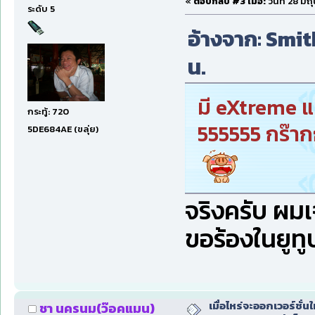
«
ตอบกลับ #3 เมื่อ:
วันที่ 28 มิ
ระดับ 5
อ้างจาก: Smith
น.
มี eXtreme แท
กระทู้: 720
555555 กร๊า
5DE684AE (ขลุ่ย)
จริงครับ ผ
ขอร้องในยูทูป
เมื่อไหร่จะออกเวอร์ชั่นใ
ชา นครนม(ว๊อคแมน)