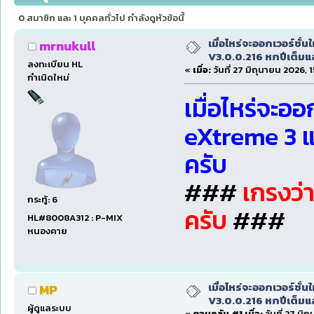
(อ่าน 12210 ครั้ง)
0 สมาชิก และ 1 บุคคลทั่วไป กำลังดูหัวข้อนี้
เมื่อไหร่จะออกเวอร์ชั่นใ
mrnukull
V3.0.0.216 หกปีเต็มแล
ลงทะเบียน HL
«
เมื่อ:
วันที่ 27 มิถุนายน 2026, 
กำเนิดใหม่
เมื่อไหร่จะออ
eXtreme 3 แช
ครับ
###
เกรงว่
กระทู้: 6
ครับ
###
HL#8008A312 : P-MIX
หนองคาย
เมื่อไหร่จะออกเวอร์ชั่นใ
MP
V3.0.0.216 หกปีเต็มแล
ผู้ดูแลระบบ
«
ตอบกลับ #1 เมื่อ:
วันที่ 27 มิ