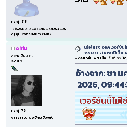
กระทู้: 415
131529B9 , 46A7E4D6,492546D5
ครูภูมิ,7504B4BC(XMK)
เมื่อไหร่จะออกเวอร์ชั่นใ
ohiu
V3.0.0.216 หกปีเต็มแล
ลงทะเบียน HL
«
ตอบกลับ #9 เมื่อ:
วันที่ 30 มิ
ระดับ 3
อ้างจาก: ชา นค
2026, 09:44:
เวอร์ชั่นนี้ไม่
กระทู้: 78
95E25307 ประจักรเมืองแป้