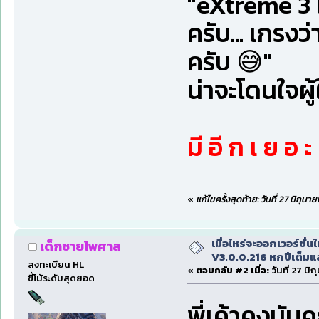
"eXtreme 3 แ
ครับ... เกรง
ครับ 😅"
น่าจะโดนใจผ
มี อี ก เ ย อ ะ 
«
แก้ไขครั้งสุดท้าย: วันที่ 27 มิถุ
เมื่อไหร่จะออกเวอร์ชั่นใ
เด็กชายไพศาล
V3.0.0.216 หกปีเต็มแล
ลงทะเบียน HL
«
ตอบกลับ #2 เมื่อ:
วันที่ 27 มิ
ขี้โม้ระดับสุดยอด
พี่เค้าคงนับค