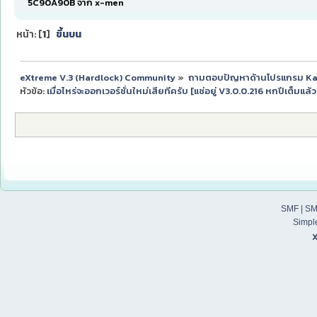
5C90A90B จาก x-men
หน้า: [
1
]
ขึ้นบน
eXtreme V.3 (Hardlock) Community
»
ถามตอบปัญหาด้านโปรแกรม K
หัวข้อ:
เมื่อไหร่จะออกเวอร์ชั่นใหม่เสียทีครับ [แช่อยู่ V3.0.0.216 หกปีเต็มแล้
SMF
|
SM
Simpl