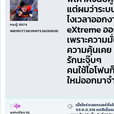
แต่ผมว่าระบ
ไงเวลาออกงาน
กระทู้: 5074
eXtreme อ
96E35CF7,6D291875,56292D0D
เพราะความมั
ความคุ้นเคย 
รักนะจุ๊บๆ
คนใช้ไอโฟนก็
ใหม่ออกมา
เมื่อไหร่จะออกเวอร์ชั่นใ
นุ้ย
V3.0.0.216 หกปีเต็มแล
ลงทะเบียน HL