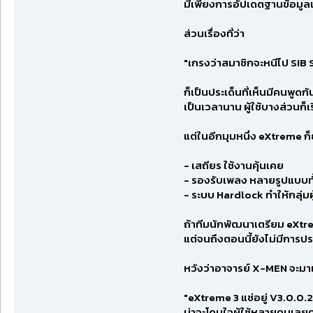
มีเพียงการอัปเดตฐานข้อมูลเ
ส่วนเรื่องที่ว่า
"เกรงว่าสมาชิกจะหนีไป SIB 
ก็เป็นประเด็นที่เห็นมีคนพูดก
เป็นเวลานาน ผู้ใช้บางส่วนก็
แต่ในอีกมุมหนึ่ง eXtreme ก็ย
- เสถียร ใช้งานคุ้นเคย
- รองรับเพลง หลายรูปแบบทั
- ระบบ Hardlock ทำให้กลุ่มผู
ถ้าทีมนักพัฒนาเตรียม eXtre
แต่จนถึงตอนนี้ยังไม่มีกา
หวังว่าอาจารย์ X-MEN จะมาเ
"eXtreme 3 แช่อยู่ V3.0.0.2
น่าจะโดนใจผู้ใช้หลายคนเลยค