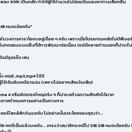
พลง XMK เป็นหลัก ทำให้ผู้ใช้จำนวนไม่น้อยเริ่มมองหาทางเลือกอื่น
SIB หมดเด้อครับ"
ันในวงการคาราโอเกะอยู่เรื่อย ๆ ครับ เพราะเมื่อโปรแกรมหลักไม่มีฟีเจอร
เริ่มทดลองระบบอื่นที่มีการพัฒนาต่อเนื่อง (แต่มีหลายท่านบอกก็น่าจะไป
ังมีจุดแข็ง เช่น
้ง midi ,mp3,mp4 ได้ดี
้ใช้เดิมยังเหนียวแน่น (เพราะไม่อยากเสียเงินเพิ่ม)
me 4 หรืออัปเกรดใหญ่จริง ๆ ก็น่าจะสร้างความคึกคักได้มาก
รประกาศกำหนดการอย่างเป็นทางการ
ซอร์ไพรส์สักวันนะครับ ไม่อย่างนั้นประโยคของคุณว่า...
16 หกปีเต็มแล้วนะครับ... เกรงว่าสมาชิกจะหนีไป SIB SIB หมดเด้อครับ 
รับ 😄