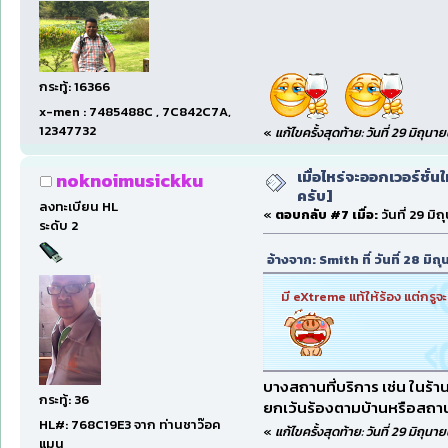
กระทู้: 16366
x-men : 7485488C , 7C842C7A,
12347732
«
แก้ไขครั้งสุดท้าย: วันที่ 29 มิถุ
เมื่อไหร่จะออกเวอร์ชั่น
noknoimusickku
ครับ]
ลงทะเบียน HL
«
ตอบกลับ #7 เมื่อ:
วันที่ 29 ม
ระดับ 2
อ้างจาก: Smith ที่ วันที่ 28 ม
มี eXtreme แท้ให้ร้อง แต่กร
บางสถานที่บริการ เช่น ในร้า
กระทู้: 36
ยกเว้นร้องตามบ้านหรือสถานท
HL#: 768C19E3 จาก ท่านชาว๊อค
«
แก้ไขครั้งสุดท้าย: วันที่ 29 มิ
แมน