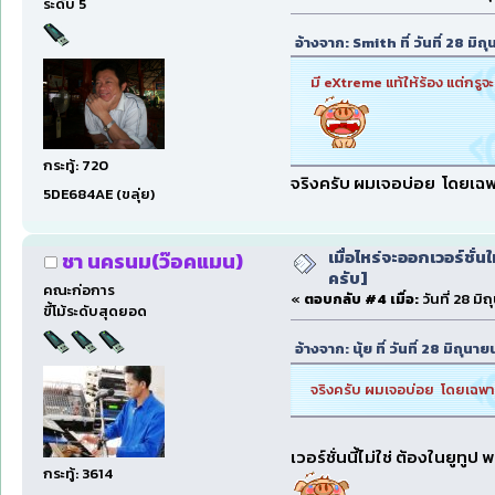
ระดับ 5
อ้างจาก: Smith ที่ วันที่ 28 ม
มี eXtreme แท้ให้ร้อง แต่กร
กระทู้: 720
จริงครับ ผมเจอบ่อย โดยเฉพา
5DE684AE (ขลุ่ย)
เมื่อไหร่จะออกเวอร์ชั่น
ชา นครนม(ว๊อคแมน)
ครับ]
คณะก่อการ
«
ตอบกลับ #4 เมื่อ:
วันที่ 28 ม
ขี้โม้ระดับสุดยอด
อ้างจาก: นุ้ย ที่ วันที่ 28 มิถ
จริงครับ ผมเจอบ่อย โดยเฉพาะ
เวอร์ชั่นนี้ไม่ใช่ ต้องในยูทูป พ
กระทู้: 3614