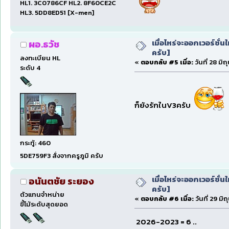
HL1. 3C0786CF HL2. 8F60CE2C
HL3. 5DD8ED51 [X-men]
เมื่อไหร่จะออกเวอร์ชั่น
ผอ.ธวัช
ครับ]
ลงทะเบียน HL
«
ตอบกลับ #5 เมื่อ:
วันที่ 28 มิ
ระดับ 4
ก็ยังรักในV3ครับ
กระทู้: 460
5DE759F3 สั่งจากครูภูมิ ครับ
เมื่อไหร่จะออกเวอร์ชั่น
อนันตชัย ระยอง
ครับ]
ตัวแทนจำหน่าย
«
ตอบกลับ #6 เมื่อ:
วันที่ 29 ม
ขี้โม้ระดับสุดยอด
2026-2023 = 6 ..