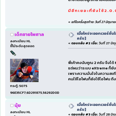
มี อี ก เ ย อ ะ ที่ ยั ง ใ ช้ 2 . 0 .
«
แก้ไขครั้งสุดท้าย: วันที่ 27 มิถุ
เมื่อไหร่จะออกเวอร์ชั่น
เด็กชายไพศาล
ครับ]
ลงทะเบียน HL
«
ตอบกลับ #2 เมื่อ:
วันที่ 27 มิ
ขี้โม้ระดับสุดยอด
พี่เค้าคงนับคูณ 2 ครับ จึงได้ 
แต่ผมว่าระบบ eXtreme ก็ยั
เพราะความมั่นใจในความสเถีย
คนใช้ไอโฟนก็ยังใช้ไอโฟน ถ
กระทู้: 5075
96E35CF7,6D291875,56292D0D
เมื่อไหร่จะออกเวอร์ชั่น
นุ้ย
ครับ]
ลงทะเบียน HL
«
ตอบกลับ #3 เมื่อ:
วันที่ 28 มิ