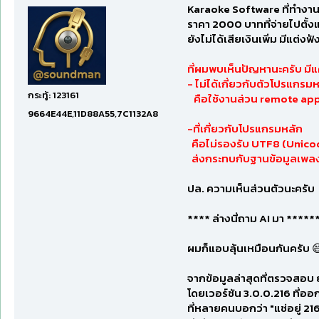
Karaoke Software ที่ทำงา
ราคา 2000 บาทที่จ่ายไปตั้งแ
ยังไม่ได้เสียเงินเพิ่ม มีแต่งฟ
ที่ผมพบเห็นปัญหานะครับ มีแ
- ไม่ได้เกี่ยวกับตัวโปรแกรม
กระทู้: 123161
คือใช้งานส่วน remote app ไ
9664E44E,11D88A55,7C1132A8
-ที่เกี่ยวกับโปรแกรมหลัก
คือไม่รองรับ UTF8 (Unicod
ส่งกระทบกับฐานข้อมูลเพลงเ
ปล. ความเห็นส่วนตัวนะครับ
**** ล่างนี่ถาม AI มา *****
ผมก็แอบลุ้นเหมือนกันครับ 
จากข้อมูลล่าสุดที่ตรวจสอบ ย
โดยเวอร์ชัน 3.0.0.216 ที่ออ
ที่หลายคนบอกว่า "แช่อยู่ 21