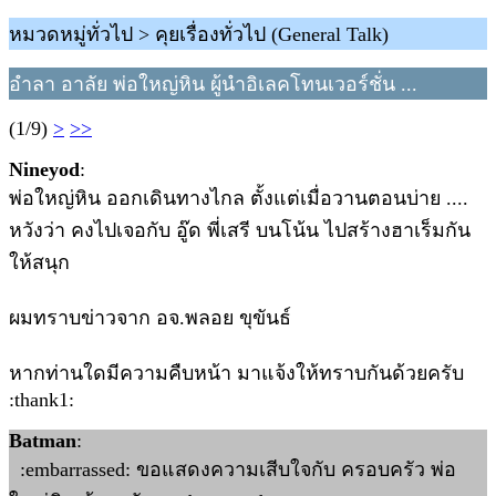
หมวดหมู่ทั่วไป > คุยเรื่องทั่วไป (General Talk)
อำลา อาลัย พ่อใหญ่หิน ผู้นำอิเลคโทนเวอร์ชั่น ...
(1/9)
>
>>
Nineyod
:
พ่อใหญ่หิน ออกเดินทางไกล ตั้งแต่เมื่อวานตอนบ่าย ....
หวังว่า คงไปเจอกับ อู๊ด พี่เสรี บนโน้น ไปสร้างฮาเร็มกัน
ให้สนุก
ผมทราบข่าวจาก อจ.พลอย ขุขันธ์
หากท่านใดมีความคืบหน้า มาแจ้งให้ทราบกันด้วยครับ
:thank1:
Batman
:
:embarrassed: ขอแสดงความเสีบใจกับ ครอบครัว พ่อ