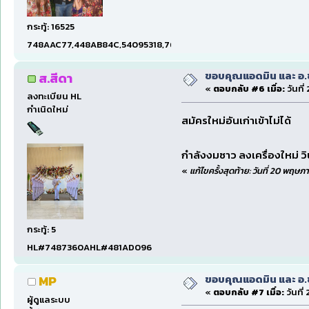
กระทู้: 16525
748AAC77,448AB84C,54095318,7660DAE5,97606B15,47C5E
ขอบคุณแอดมิน และ อ.ชา.
ส.สีดา
«
ตอบกลับ #6 เมื่อ:
วันที
ลงทะเบียน HL
กำเนิดใหม่
สมัครใหม่อันเก่าเข้าไม่ได้
กำลังงมซาว ลงเครื่องใหม่ ว
«
แก้ไขครั้งสุดท้าย: วันที่ 20 พฤษภ
กระทู้: 5
HL#7487360AHL#481AD096
ขอบคุณแอดมิน และ อ.ชา.
MP
«
ตอบกลับ #7 เมื่อ:
วันที
ผู้ดูแลระบบ