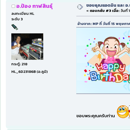
ขอบคุณแอดมิน และ อ.ชา.
อ.ป๋อง กาฬสินธุ์
«
ตอบกลับ #3 เมื่อ:
วันที่
ลงทะเบียน HL
ระดับ 3
อ้างจาก: MP ที่ วันที่ 15 พฤษ
กระทู้: 218
HL_6D23186B (อ.ภูมิ)
ขอบพระคุณครับท่าน