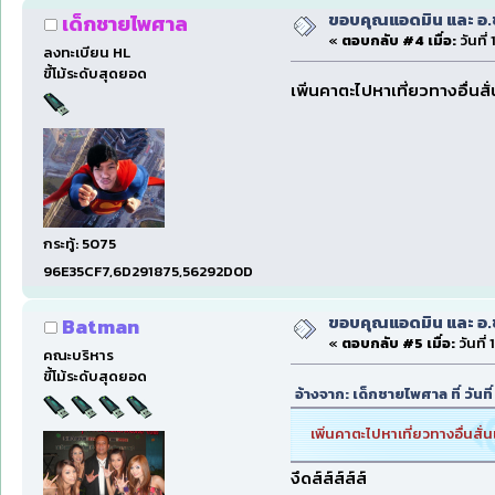
ขอบคุณแอดมิน และ อ.ชา.
เด็กชายไพศาล
«
ตอบกลับ #4 เมื่อ:
วันที
ลงทะเบียน HL
ขี้โม้ระดับสุดยอด
เพิ่นคาตะไปหาเที่ยวทางอื่นสั
กระทู้: 5075
96E35CF7,6D291875,56292D0D
ขอบคุณแอดมิน และ อ.ชา.
Batman
«
ตอบกลับ #5 เมื่อ:
วันที่
คณะบริหาร
ขี้โม้ระดับสุดยอด
อ้างจาก: เด็กชายไพศาล ที่ วัน
เพิ่นคาตะไปหาเที่ยวทางอื่นสั่
งึดส์ส์ส์ส์ส์