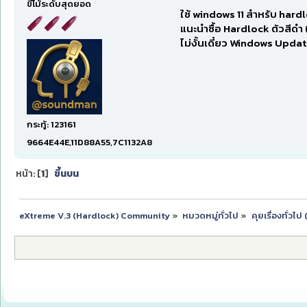
ขี้โม้ระดับสุดยอด
ใช้ windows 11 สำหรับ har
แนะนำซื้อ Hardlock ตัวสีดำ 
ไม่งั้นเดี๋ยว Windows Upda
กระทู้: 123161
9664E44E,11D88A55,7C1132A8
หน้า: [
1
]
ขึ้นบน
eXtreme V.3 (Hardlock) Community
»
หมวดหมู่ทั่วไป
»
คุยเรื่องทั่วไ