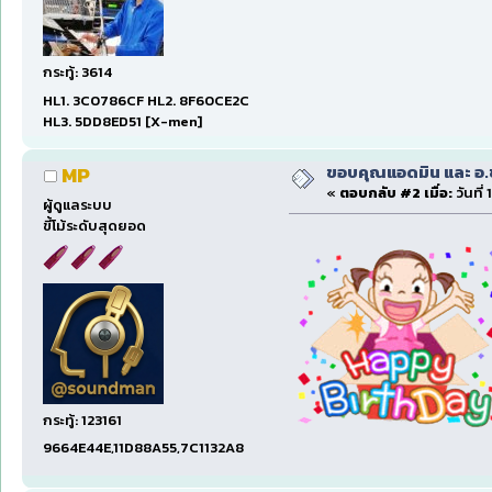
กระทู้: 3614
HL1. 3C0786CF HL2. 8F60CE2C
HL3. 5DD8ED51 [X-men]
ขอบคุณแอดมิน และ อ.ชา.
MP
«
ตอบกลับ #2 เมื่อ:
วันที่
ผู้ดูแลระบบ
ขี้โม้ระดับสุดยอด
กระทู้: 123161
9664E44E,11D88A55,7C1132A8