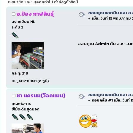
0 สมาชิก และ 1 บุคคลทั่วไป กำลังดูหัวข้อนี้
ขอบคุณแอดมิน และ อ.ชา.
อ.ป๋อง กาฬสินธุ์
«
เมื่อ:
วันที่ 15 พฤษภาคม 
ลงทะเบียน HL
ระดับ 3
ขอบคุณ Admin กับ อ.ชา..น
กระทู้: 218
HL_6D23186B (อ.ภูมิ)
ขอบคุณแอดมิน และ อ.ชา.
ชา นครนม(ว๊อคแมน)
«
ตอบกลับ #1 เมื่อ:
วันที่
คณะก่อการ
ขี้โม้ระดับสุดยอด