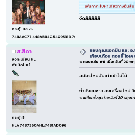
เพิ่นคาตะไปหาเที่ยวทางอื่นสั่
งึดส์ส์ส์ส์ส์
กระทู้: 16525
748AAC77,448AB84C,54095318,7660DAE5,97606B15,47C5E
ขอบคุณแอดมิน และ อ.ชา
ส.สีดา
เกือบเดือน ตอนนี้ โอเค 
ลงทะเบียน HL
«
ตอบกลับ #6 เมื่อ:
วันที่ 20 พ
กำเนิดใหม่
สมัครใหม่อันเก่าเข้าไม่ได้
กำลังงมซาว ลงเครื่องใหม่ ว
«
แก้ไขครั้งสุดท้าย: วันที่ 20 พฤษภ
กระทู้: 5
HL#7487360AHL#481AD096