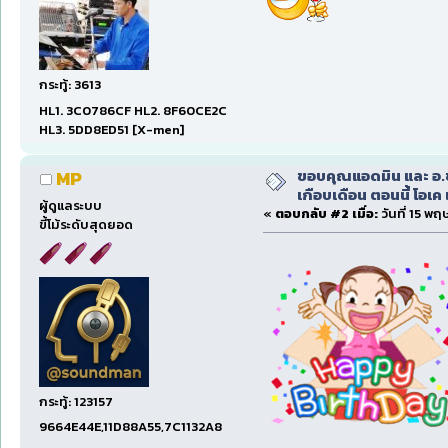
กระทู้: 3613
HL1. 3C0786CF HL2. 8F60CE2C
HL3. 5DD8ED51 [X-men]
ขอบคุณแอดมิน และ อ.ชา
MP
เกือบเดือน ตอนนี้ โอเค 
ผู้ดูแลระบบ
«
ตอบกลับ #2 เมื่อ:
วันที่ 15 พ
ขี้โม้ระดับสุดยอด
กระทู้: 123157
9664E44E,11D88A55,7C1132A8