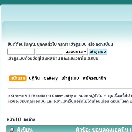
ยินดีต้อนรับคุณ,
บุคคลทั่วไป
กรุณา
เข้าสู่ระบบ
หรือ
ลงทะเบียน
เข้าสู่ระบบด้วยชื่อผู้ใช้ รหัสผ่าน และระยะเวลาในเซสชั่น
หน้าแรก
ปฏิทิน
Gallery
เข้าสู่ระบบ
สมัครสมาชิก
eXtreme V.3 (Hardlock) Community
»
หมวดหมู่ทั่วไป
»
คุยเรื่องทั่วไ
หัวข้อ:
ขอบคุณแอดมิน และ อ.ชา..เข้าเว็บบอร์ดไม่ได้เกือบเดือน ตอนนี้ โอเค แล
หน้า: [
1
]
ลงล่าง
ผู้เขียน
หัวข้อ: ขอบคุณแอดมิน และ