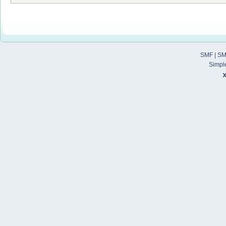
SMF
|
SM
Simpl