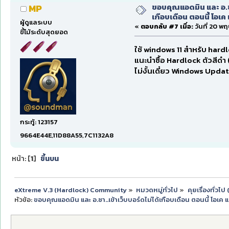
ขอบคุณแอดมิน และ อ.ชา
MP
เกือบเดือน ตอนนี้ โอเค 
ผู้ดูแลระบบ
«
ตอบกลับ #7 เมื่อ:
วันที่ 20 พ
ขี้โม้ระดับสุดยอด
ใช้ windows 11 สำหรับ har
แนะนำซื้อ Hardlock ตัวสีดำ 
ไม่งั้นเดี๋ยว Windows Upda
กระทู้: 123157
9664E44E,11D88A55,7C1132A8
หน้า: [
1
]
ขึ้นบน
eXtreme V.3 (Hardlock) Community
»
หมวดหมู่ทั่วไป
»
คุยเรื่องทั่วไ
หัวข้อ:
ขอบคุณแอดมิน และ อ.ชา..เข้าเว็บบอร์ดไม่ได้เกือบเดือน ตอนนี้ โอเค แล