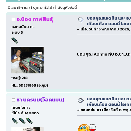
5808 ครั้ง)
0 สมาชิก และ 1 บุคคลทั่วไป กำลังดูหัวข้อนี้
ขอบคุณแอดมิน และ อ.ชา
อ.ป๋อง กาฬสินธุ์
เกือบเดือน ตอนนี้ โอเค 
ลงทะเบียน HL
«
เมื่อ:
วันที่ 15 พฤษภาคม 2026, 
ระดับ 3
ขอบคุณ Admin กับ อ.ชา..น
กระทู้: 218
HL_6D23186B (อ.ภูมิ)
ขอบคุณแอดมิน และ อ.ชา
ชา นครนม(ว๊อคแมน)
เกือบเดือน ตอนนี้ โอเค 
คณะก่อการ
«
ตอบกลับ #1 เมื่อ:
วันที่ 15 พฤ
ขี้โม้ระดับสุดยอด