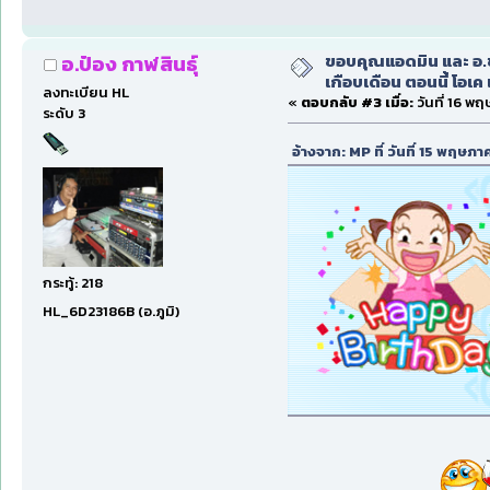
ขอบคุณแอดมิน และ อ.ชา
อ.ป๋อง กาฬสินธุ์
เกือบเดือน ตอนนี้ โอเค 
ลงทะเบียน HL
«
ตอบกลับ #3 เมื่อ:
วันที่ 16 พ
ระดับ 3
อ้างจาก: MP ที่ วันที่ 15 พฤษ
กระทู้: 218
HL_6D23186B (อ.ภูมิ)