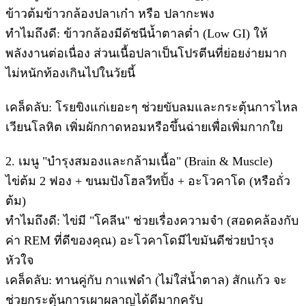
​ข้าวต้มข้าวกล้องปลาเก๋า หรือ ปลากะพง
​ทำไมถึงดี: ข้าวกล้องมีดัชนีน้ำตาลต่ำ (Low GI) ให้
พลังงานต่อเนื่อง ส่วนเนื้อปลาเป็นโปรตีนที่ย่อยง่ายมาก
ไม่หนักท้องเกินไปในวัยนี้
​เคล็ดลับ: โรยขิงแก่เยอะๆ ช่วยขับลมและกระตุ้นการไหล
เวียนโลหิต เพิ่มผักกาดหอมหรือขึ้นฉ่ายเพื่อเพิ่มกากใย
​2. เมนู "บำรุงสมองและกล้ามเนื้อ" (Brain & Muscle)
​ไข่ต้ม 2 ฟอง + ขนมปังโฮลวีทปิ้ง + อะโวคาโด (หรือถั่ว
ต้ม)
​ทำไมถึงดี: ไข่มี "โคลีน" ช่วยเรื่องความจำ (สอดคล้องกับ
ค่า REM ที่ดีของคุณ) อะโวคาโดมีไขมันดีช่วยบำรุง
หัวใจ
​เคล็ดลับ: ทานคู่กับ กาแฟดำ (ไม่ใส่น้ำตาล) สักแก้ว จะ
ช่วยกระตุ้นการเผาผลาญได้ดีมากครับ