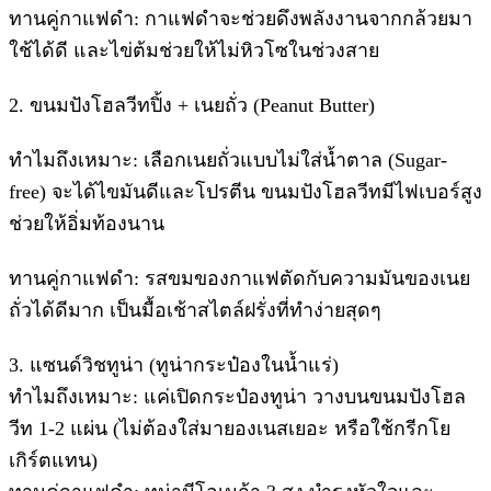
​ทานคู่กาแฟดำ: กาแฟดำจะช่วยดึงพลังงานจากกล้วยมา
ใช้ได้ดี และไข่ต้มช่วยให้ไม่หิวโซในช่วงสาย
​2. ขนมปังโฮลวีทปิ้ง + เนยถั่ว (Peanut Butter)
​ทำไมถึงเหมาะ: เลือกเนยถั่วแบบไม่ใส่น้ำตาล (Sugar-
free) จะได้ไขมันดีและโปรตีน ขนมปังโฮลวีทมีไฟเบอร์สูง
ช่วยให้อิ่มท้องนาน
​ทานคู่กาแฟดำ: รสขมของกาแฟตัดกับความมันของเนย
ถั่วได้ดีมาก เป็นมื้อเช้าสไตล์ฝรั่งที่ทำง่ายสุดๆ
​3. แซนด์วิชทูน่า (ทูน่ากระป๋องในน้ำแร่)
​ทำไมถึงเหมาะ: แค่เปิดกระป๋องทูน่า วางบนขนมปังโฮล
วีท 1-2 แผ่น (ไม่ต้องใส่มายองเนสเยอะ หรือใช้กรีกโย
เกิร์ตแทน)