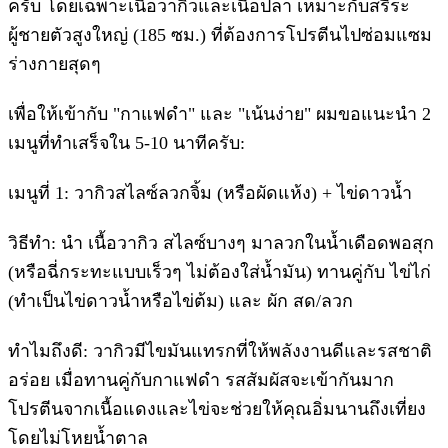
ครับ โดยเฉพาะเนื้อวากิวและเนื้อปลา เหมาะกับสรีระ
ผู้ชายตัวสูงใหญ่ (185 ซม.) ที่ต้องการโปรตีนไปซ่อมแซม
ร่างกายสุดๆ
​เพื่อให้เข้ากับ "กาแฟดำ" และ "เน้นง่าย" ผมขอแนะนำ 2
เมนูที่ทำเสร็จใน 5-10 นาทีครับ:
​เมนูที่ 1: วากิวสไลซ์ลวกจิ้ม (หรือผัดแห้ง) + ไข่ดาวน้ำ
​วิธีทำ: นำ เนื้อวากิว สไลซ์บางๆ มาลวกในน้ำเดือดพอสุก
(หรือฉี่กระทะแบบเร็วๆ ไม่ต้องใส่น้ำมัน) ทานคู่กับ ไข่ไก่
(ทำเป็นไข่ดาวน้ำหรือไข่ต้ม) และ ผัก สด/ลวก
​ทำไมถึงดี: วากิวมีไขมันแทรกที่ให้พลังงานดีและรสชาติ
อร่อย เมื่อทานคู่กับกาแฟดำ รสสัมผัสจะเข้ากันมาก
โปรตีนจากเนื้อแดงและไข่จะช่วยให้คุณอิ่มนานถึงเที่ยง
โดยไม่โหยน้ำตาล