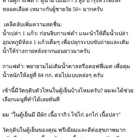
​ทานคู่กาแฟดำ: ทูน่ามีโอเมก้า 3 สูง บำรุงหัวใจและ
หลอดเลือด เหมาะกับผู้ชายวัย 50+ มากครับ
​ เคล็ดลับเพิ่มความสดชื่น:
​น้ำเปล่า 1 แก้ว: ก่อนจิบกาแฟดำ แนะนำให้ดื่มน้ำเปล่า
อุณหภูมิห้อง 1 แก้วเต็มๆ เพื่อปลุกระบบขับถ่ายและเติม
น้ำให้ร่างกายหลังจากนอนยาวมาครับ
​กาแฟดำ: พยายามไม่เติมน้ำตาลหรือคอฟฟี่เมต เพื่อคุม
น้ำหนักให้อยู่ที่ 84 กก. ต่อไปแบบหล่อๆ ครับ
​เช้านี้มีวัตถุดิบตัวไหนในตู้เย็นบ้างไหมครับ? ผมจะได้ช่วย
เลือกเมนูที่ทำได้เลยทันที
ผม "ในตู้เย็นมี มีผัก เนื้อวากิว ไข่ไก่ อกไก่ เนื้อปลา"
วัตถุดิบในตู้เย็นของคุณ พรีเมียมและดีต่อสุขภาพมาก