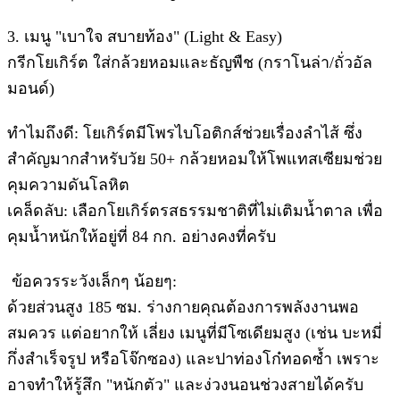
​3. เมนู "เบาใจ สบายท้อง" (Light & Easy)
​กรีกโยเกิร์ต ใส่กล้วยหอมและธัญพืช (กราโนล่า/ถั่วอัล
มอนด์)
​ทำไมถึงดี: โยเกิร์ตมีโพรไบโอติกส์ช่วยเรื่องลำไส้ ซึ่ง
สำคัญมากสำหรับวัย 50+ กล้วยหอมให้โพแทสเซียมช่วย
คุมความดันโลหิต
​เคล็ดลับ: เลือกโยเกิร์ตรสธรรมชาติที่ไม่เติมน้ำตาล เพื่อ
คุมน้ำหนักให้อยู่ที่ 84 กก. อย่างคงที่ครับ
​ ข้อควรระวังเล็กๆ น้อยๆ:
​ด้วยส่วนสูง 185 ซม. ร่างกายคุณต้องการพลังงานพอ
สมควร แต่อยากให้ เลี่ยง เมนูที่มีโซเดียมสูง (เช่น บะหมี่
กึ่งสำเร็จรูป หรือโจ๊กซอง) และปาท่องโก๋ทอดซ้ำ เพราะ
อาจทำให้รู้สึก "หนักตัว" และง่วงนอนช่วงสายได้ครับ