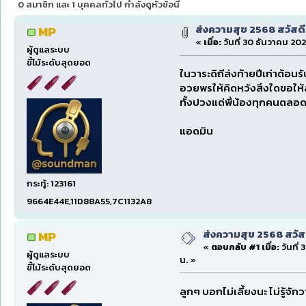
0 สมาชิก และ 1 บุคคลทั่วไป กำลังดูหัวข้อนี้
ส่งความสุข 2568 สวัสดี
MP
«
เมื่อ:
วันที่ 30 ธันวาคม 20
ผู้ดูแลระบบ
ขี้โม้ระดับสุดยอด
ในวาระดิถีส่งท้ายปีเก่าต้อ
อวยพรให้คิดหวังสิ่งใดขอให
ทั้งปวงแด่พี่น้องทุกคนตล
แอดมิน
กระทู้: 123161
9664E44E,11D88A55,7C1132A8
ส่งความสุข 2568 สวัส
MP
«
ตอบกลับ #1 เมื่อ:
วันที่
ผู้ดูแลระบบ
น. »
ขี้โม้ระดับสุดยอด
ลูกๆ บอกไม่เลี้ยงนะ ไม่รู้