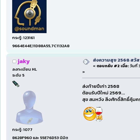
กระทู้: 123161
9664E44E,11D88A55,7C1132A8
ส่งความสุข 2568 สวัส
jaky
«
ตอบกลับ #2 เมื่อ:
วันที่
ลงทะเบียน HL
»
ระดับ 5
ส่งท้ายปีเก่า 2568
ต้อนรับปีใหม่ 2569...
สุข สมหวัง สิ่งศักดิ์สิทธิ์คุ้
กระทู้: 1077
8628F960 และ 55E76D53 นิมิต