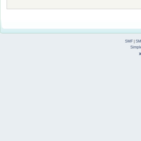
SMF
|
SM
Simpl