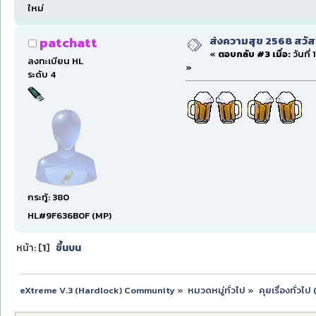
ใหม่
ส่งความสุข 2568 สวัส
patchatt
«
ตอบกลับ #3 เมื่อ:
วันที่
ลงทะเบียน HL
»
ระดับ 4
กระทู้: 380
HL#9F636B0F (MP)
หน้า: [
1
]
ขึ้นบน
eXtreme V.3 (Hardlock) Community
»
หมวดหมู่ทั่วไป
»
คุยเรื่องทั่วไ