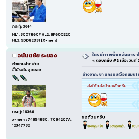
กระทู้: 3614
HL1. 3C0786CF HL2. 8F60CE2C
HL3. 5DD8ED51 [X-men]
ใครมีภาพพื้นหลังคารา
อนันตชัย ระยอง
«
ตอบกลับ #2 เมื่อ:
วันที่
ตัวแทนจำหน่าย
ขี้โม้ระดับสุดยอด
อ้างจาก: ชา นครนม(ว๊อคแมน) ที
ส่งให้หลังบ้านแล้วครับ
กระทู้: 16366
ขอด้วยครับ
x-men : 7485488C , 7C842C7A,
12347732