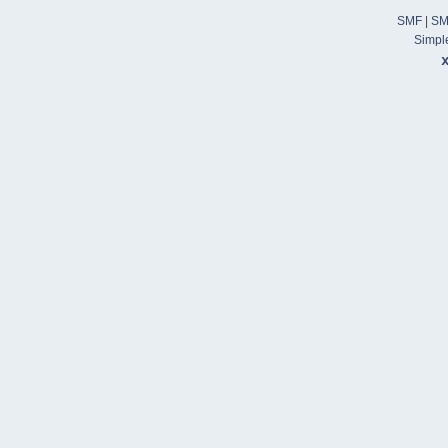
SMF
|
SM
Simpl