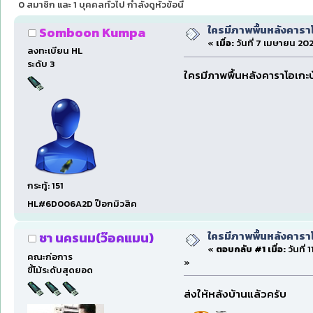
0 สมาชิก และ 1 บุคคลทั่วไป กำลังดูหัวข้อนี้
ใครมีภาพพื้นหลังคารา
Somboon Kumpa
«
เมื่อ:
วันที่ 7 เมษายน 202
ลงทะเบียน HL
ระดับ 3
ใครมีภาพพื้นหลังคาราโอเกะ
กระทู้: 151
HL#6D006A2D ป๊อกมิวสิค
ใครมีภาพพื้นหลังคารา
ชา นครนม(ว๊อคแมน)
«
ตอบกลับ #1 เมื่อ:
วันที่
คณะก่อการ
»
ขี้โม้ระดับสุดยอด
ส่งให้หลังบ้านแล้วครับ