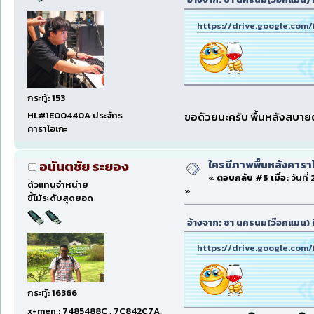
https://drive.google.com
กระทู้: 153
ขอด้วยนะครับ พื้นหลังสบาย
HL#1E00440A ประจักร
คาราโอเกะ
ใครมีภาพพื้นหลังคารา
อนันตชัย ระยอง
«
ตอบกลับ #5 เมื่อ:
วันที่
ตัวแทนจำหน่าย
»
ขี้โม้ระดับสุดยอด
อ้างจาก: ชา นครนม(ว๊อคแมน) ที
https://drive.google.com
กระทู้: 16366
x-men : 7485488C , 7C842C7A,