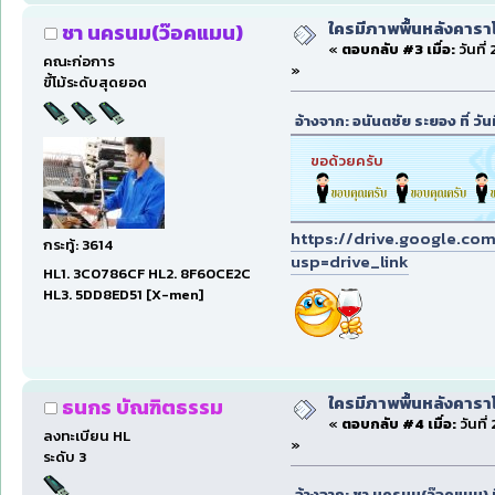
ใครมีภาพพื้นหลังคารา
ชา นครนม(ว๊อคแมน)
«
ตอบกลับ #3 เมื่อ:
วันที่
คณะก่อการ
»
ขี้โม้ระดับสุดยอด
อ้างจาก: อนันตชัย ระยอง ที่ วัน
ขอด้วยครับ
https://drive.google.c
กระทู้: 3614
usp=drive_link
HL1. 3C0786CF HL2. 8F60CE2C
HL3. 5DD8ED51 [X-men]
ใครมีภาพพื้นหลังคารา
ธนกร บัณฑิตธรรม
«
ตอบกลับ #4 เมื่อ:
วันที่
ลงทะเบียน HL
»
ระดับ 3
อ้างจาก: ชา นครนม(ว๊อคแมน) ที