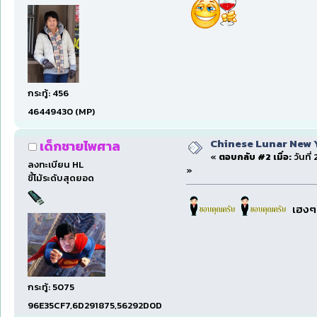
กระทู้: 456
46449430 (MP)
Chinese Lunar New Yea
เด็กชายไพศาล
«
ตอบกลับ #2 เมื่อ:
วันที่
ลงทะเบียน HL
»
ขี้โม้ระดับสุดยอด
เฮงๆร
กระทู้: 5075
96E35CF7,6D291875,56292D0D