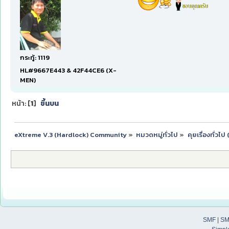
กระทู้: 1119
HL#9667E443 & 42F44CE6 (X-
MEN)
หน้า: [
1
]
ขึ้นบน
eXtreme V.3 (Hardlock) Community
»
หมวดหมู่ทั่วไป
»
คุยเรื่องทั่วไ
SMF
|
SM