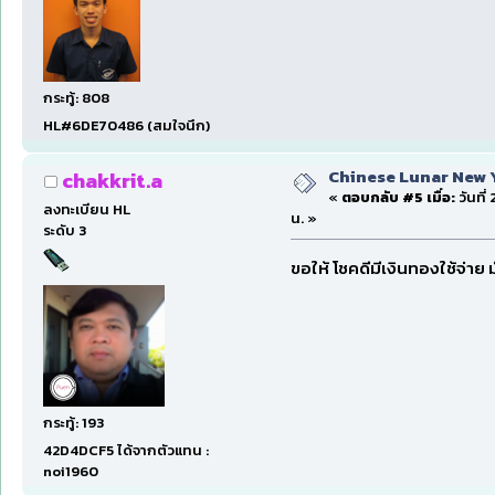
กระทู้: 808
HL#6DE70486 (สมใจนึก)
Chinese Lunar New Yea
chakkrit.a
«
ตอบกลับ #5 เมื่อ:
วันที่
ลงทะเบียน HL
น. »
ระดับ 3
ขอให้ โชคดีมีเงินทองใช้จ่าย 
กระทู้: 193
42D4DCF5 ได้จากตัวแทน :
noi1960