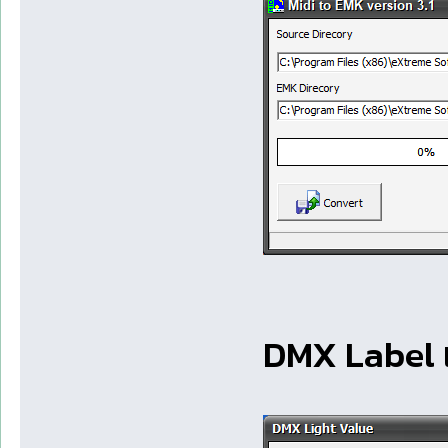
DMX Label เ