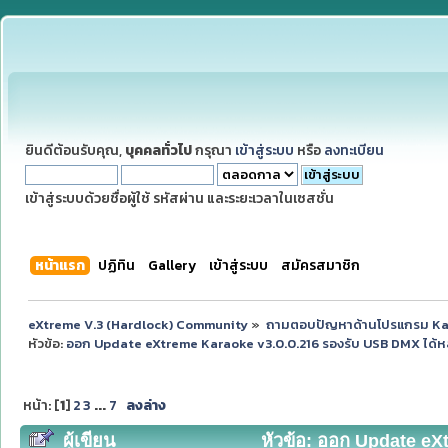
ยินดีต้อนรับคุณ,
บุคคลทั่วไป
กรุณา
เข้าสู่ระบบ
หรือ
ลงทะเบียน
เข้าสู่ระบบด้วยชื่อผู้ใช้ รหัสผ่าน และระยะเวลาในเซสชั่น
หน้าแรก
ปฏิทิน
Gallery
เข้าสู่ระบบ
สมัครสมาชิก
eXtreme V.3 (Hardlock) Community
»
ถามตอบปัญหาด้านโปรแกรม K
หัวข้อ:
ออก Update eXtreme Karaoke v3.0.0.216 รองรับ USB DMX ได้หลาก
หน้า: [
1
]
2
3
...
7
ลงล่าง
ผู้เขียน
หัวข้อ: ออก Update eX