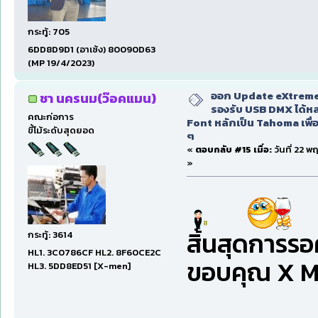
กระทู้: 705
6DD8D9D1 (อาเซ้ง) 80090D63
(MP 19/4/2023)
ออก Update eXtreme
ชา นครนม(ว๊อคแมน)
รองรับ USB DMX ได้หล
คณะก่อการ
Font หลักเป็น Tahoma เพื่อ
ขี้โม้ระดับสุดยอด
ๆ
«
ตอบกลับ #15 เมื่อ:
วันที่ 22 
»
สิ้นสุดการรอค
กระทู้: 3614
HL1. 3C0786CF HL2. 8F60CE2C
ขอบคุณ X MEN
HL3. 5DD8ED51 [X-men]