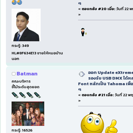
ๆ
«
ตอบกลับ #20 เมื่อ:
วันที่ 22 
»
กระทู้: 349
HL#8F634E13 ขายให้หมอบ้าน
นอก
ออก Update eXtreme
Batman
รองรับ USB DMX ได้หล
คณะบริหาร
Font หลักเป็น Tahoma เพื่อ
ขี้โม้ระดับสุดยอด
ๆ
«
ตอบกลับ #21 เมื่อ:
วันที่ 22 
»
กระทู้: 16526