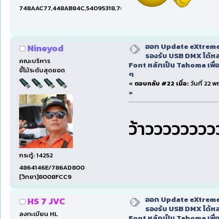
748AAC77,448AB84C,54095318,7660DAE5,97606B15,47C5E
ออก Update eXtreme
Nineyod
รองรับ USB DMX ได้หล
คณะบริหาร
Font หลักเป็น Tahoma เพื่อ
ขี้โม้ระดับสุดยอด
ๆ
«
ตอบกลับ #22 เมื่อ:
วันที่ 22 
»
ว้าววววววว
กระทู้: 14252
4864146E/786AD800
[วิทยา]8008FCC9
ออก Update eXtreme
HS 7 JVC
รองรับ USB DMX ได้หล
ลงทะเบียน HL
Font หลักเป็น Tahoma เพื่อ