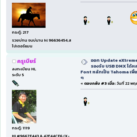
กระทู้: 217
รวยบ่ทน จนบ่นาน hl 96636454,ส
ไปเดอร์แมน
ออก Update eXtreme
ครูเบียร์
รองรับ USB DMX ได้หล
ลงทะเบียน HL
Font หลักเป็น Tahoma เพื่อ
ระดับ 5
ๆ
«
ตอบกลับ #3 เมื่อ:
วันที่ 22 พ
กระทู้: 1119
HL#9667E443 & 42F44CE6 (X-