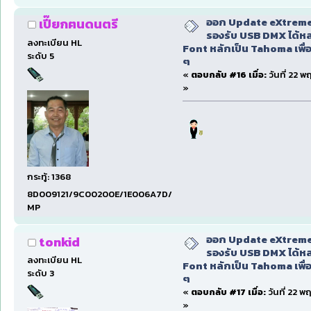
ออก Update eXtreme
เปี๊ยกฅนดนตรี
รองรับ USB DMX ได้หล
ลงทะเบียน HL
Font หลักเป็น Tahoma เพื่อ
ระดับ 5
ๆ
«
ตอบกลับ #16 เมื่อ:
วันที่ 22 
»
กระทู้: 1368
8D009121/9C00200E/1E006A7D/1E009BC5/80090662
MP
ออก Update eXtreme
tonkid
รองรับ USB DMX ได้หล
ลงทะเบียน HL
Font หลักเป็น Tahoma เพื่อ
ระดับ 3
ๆ
«
ตอบกลับ #17 เมื่อ:
วันที่ 22 พ
»