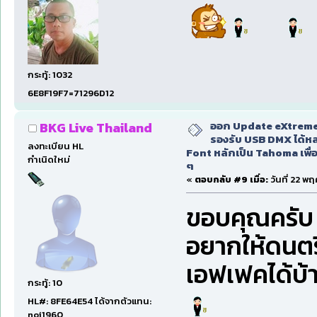
กระทู้: 1032
6E8F19F7=71296D12
ออก Update eXtreme
BKG Live Thailand
รองรับ USB DMX ได้หล
ลงทะเบียน HL
Font หลักเป็น Tahoma เพื่อ
กำเนิดใหม่
ๆ
«
ตอบกลับ #9 เมื่อ:
วันที่ 22 พ
ขอบคุณครับ
อยากให้ดนตรี
เอฟเฟคได้บ้
กระทู้: 10
HL#: 8FE64E54 ได้จากตัวแทน:
noi1960