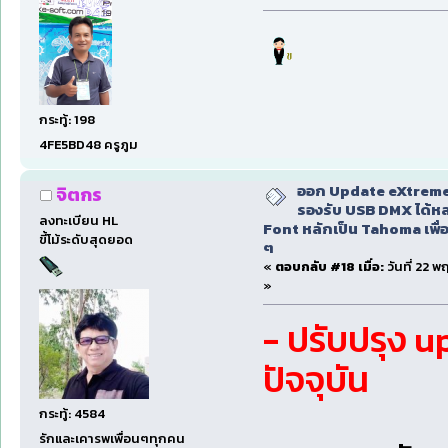
กระทู้: 198
4FE5BD48 ครูภูม
ออก Update eXtreme
จิตกร
รองรับ USB DMX ได้หล
ลงทะเบียน HL
Font หลักเป็น Tahoma เพื่อ
ขี้โม้ระดับสุดยอด
ๆ
«
ตอบกลับ #18 เมื่อ:
วันที่ 22 
»
- ปรับปรุง u
ปัจจุบัน
กระทู้: 4584
รักและเคารพเพื่อนๆทุกคน