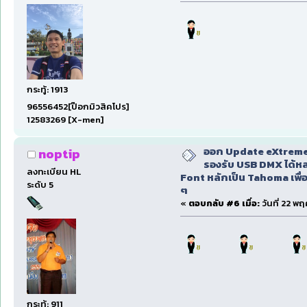
กระทู้: 1913
96556452[ป๊อกมิวสิคโปร]
12583269 [X-men]
ออก Update eXtreme
noptip
รองรับ USB DMX ได้หล
ลงทะเบียน HL
Font หลักเป็น Tahoma เพื่อ
ระดับ 5
ๆ
«
ตอบกลับ #6 เมื่อ:
วันที่ 22 พ
กระทู้: 911