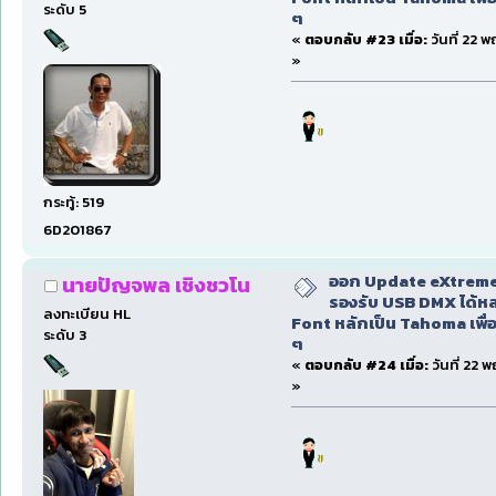
ระดับ 5
ๆ
«
ตอบกลับ #23 เมื่อ:
วันที่ 22 
»
กระทู้: 519
6D201867
ออก Update eXtreme
นายปัญจพล เชิงชวโน
รองรับ USB DMX ได้หล
ลงทะเบียน HL
Font หลักเป็น Tahoma เพื่อ
ระดับ 3
ๆ
«
ตอบกลับ #24 เมื่อ:
วันที่ 22 
»