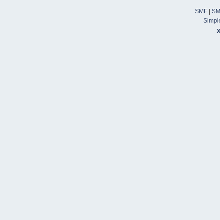
SMF
|
SM
Simpl