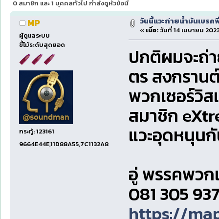
0 สมาชิก และ 1 บุคคลทั่วไป กำลังดูหัวข้อนี้
วันนี้แวะถ่ายน้ำมันเบรคพี
MP
«
เมื่อ:
วันที่ 14 เมษายน 2023
ผู้ดูแลระบบ
ขี้โม้ระดับสุดยอด
ปกติผมจะถ่าย
ตร สงกรานต์
พวกเซอร์วิสแ
สมาชิก eXtr
แวะอุดหนุนกั
กระทู้: 123161
9664E44E,11D88A55,7C1132A8
อู่ พรรคพวกเ
081 305 93
https://m