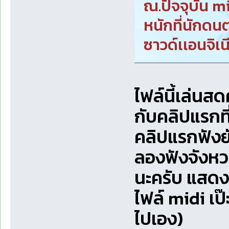
ณ.ปัจจุบัน m
หนักที่นักดน
ซาวด์เเอนจิเ
ไฟล์นี้เล่นส
กับคลิปแรกท
คลิปแรกฟังยั
ลองฟังจังหว
นะครับ แสดง
ไฟล์ midi เป
ไปเอง)