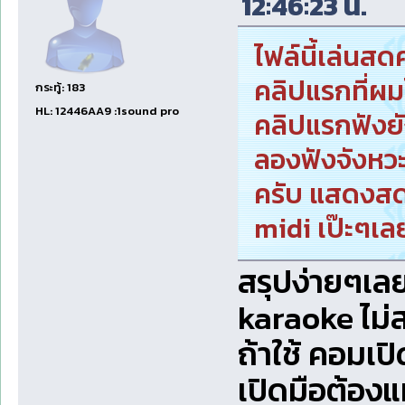
12:46:23 น.
ไฟล์นี้เล่นสด
คลิปแรกที่ผม
กระทู้: 183
HL: 12446AA9 :1sound pro
คลิปแรกฟังยั
ลองฟังจังหว
ครับ แสดงสด
midi เป๊ะๆเล
สรุปง่ายๆเล
karaoke ไม่
ถ้าใช้ คอมเป
เปิดมือต้อง