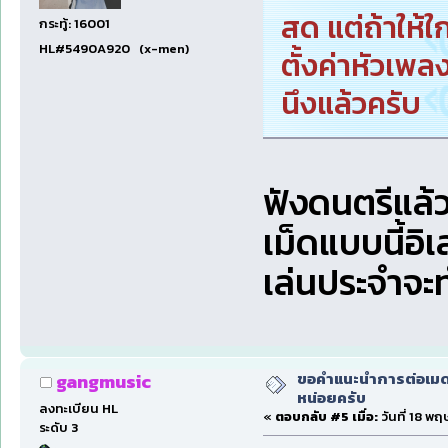
สด แต่ถ้าให้ใ
กระทู้: 16001
HL#5490A920 (x-men)
ตั้งค่าหัวเพล
นึงแล้วครับ
ฟังดนตรีแล้ว
เม็ดแบบนี้อิเ
เล่นประจำจะ
ขอคำแนะนำการต่อเมดเ
gangmusic
หน่อยครับ
ลงทะเบียน HL
«
ตอบกลับ #5 เมื่อ:
วันที่ 18 พ
ระดับ 3