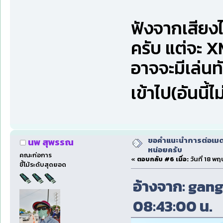
ฟังจากเสียงไ
ครับ แต่จะ X
อาจจะมีเล่นทั
เข้าไป(อันนี้
ขอคำแนะนำการต่อเมดเ
นพ สุพรรณ
หน่อยครับ
คณะก่อการ
«
ตอบกลับ #6 เมื่อ:
วันที่ 18 พ
ขี้โม้ระดับสุดยอด
อ้างจาก: gang
08:43:00 น.