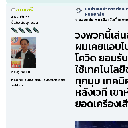
ขอคำแนะนำการต่อเมดเ
ชายเสรี
หน่อยครับ
คณะบริหาร
«
ตอบกลับ #11 เมื่อ:
วันที่ 18 พ
ขี้โม้ระดับสุดยอด
วงพวกนี้เล่นส
ผมเคยแอบไปห
โควิด ยอมรับ
ใช้เทคโนโลยีช
กระทู้: 2679
ทุกมุม เทคนิ
HL#No 5063144D,1E0047B9 By
x-Men
หลังเวที เขาห
ยอดเครืองเส