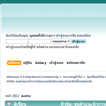
ยินดีต้อนรับคุณ,
บุคคลทั่วไป
กรุณา
เข้าสู่ระบบ
หรือ
ลงทะเบียน
เข้าสู่ระบบด้วยชื่อผู้ใช้ รหัสผ่าน และระยะเวลาในเซสชั่น
หน้าแรก
ปฏิทิน
Gallery
เข้าสู่ระบบ
สมัครสมาชิก
eXtreme V.3 (Hardlock) Community
»
หมวดหมู่ทั่วไป
»
คุยเรื่องทั่วไ
หัวข้อ:
ขอคำแนะนำการต่อเมดเล่ย์เนียนๆแบบในคลิปนี้หน่อยครับ
หน้า: [
1
]
2
ลงล่าง
ผู้เขียน
หัวข้อ: ขอคำแนะนำการต่อ