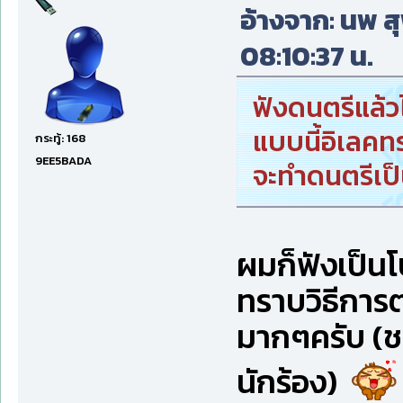
อ้างจาก: นพ ส
08:10:37 น.
ฟังดนตรีแล้ว
แบบนี้อิเลคทร
กระทู้: 168
9EE5BADA
จะทำดนตรีเป
ผมก็ฟังเป็น
ทราบวิธีการ
มากๆครับ (ช
นักร้อง)