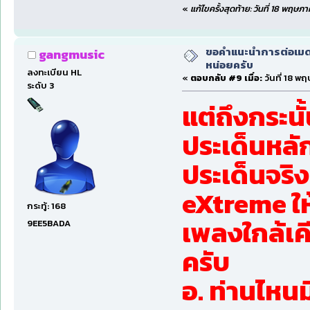
«
แก้ไขครั้งสุดท้าย: วันที่ 18 พฤ
ขอคำแนะนำการต่อเมดเ
gangmusic
หน่อยครับ
ลงทะเบียน HL
«
ตอบกลับ #9 เมื่อ:
วันที่ 18 พ
ระดับ 3
แต่ถึงกระนั
ประเด็นหลั
ประเด็นจริง
eXtreme ให
กระทู้: 168
เพลงใกล้เ
9EE5BADA
ครับ
อ. ท่านไหนม