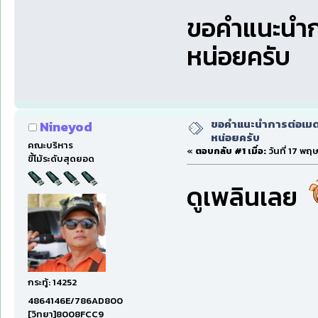
ขอคำแนะนำกา
หน่อยครับ
ขอคำแนะนำการต่อเมดเ
Nineyod
หน่อยครับ
คณะบริหาร
«
ตอบกลับ #1 เมื่อ:
วันที่ 17 พฤ
ขี้โม้ระดับสุดยอด
ดูเพลินเลย
กระทู้: 14252
4864146E/786AD800
[วิทยา]8008FCC9