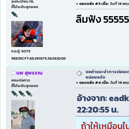
ลงทะเบียน HL
«
ตอบกลับ #3 เมื่อ:
วันที่ 18 พ
ขี้โม้ระดับสุดยอด
ลืมฟัง 5555
กระทู้: 5075
96E35CF7,6D291875,56292D0D
ขอคำแนะนำการต่อเมดเ
นพ สุพรรณ
หน่อยครับ
คณะก่อการ
«
ตอบกลับ #4 เมื่อ:
วันที่ 18 พ
ขี้โม้ระดับสุดยอด
อ้างจาก: eadk
22:20:55 น.
ถ้าให้เหมือน