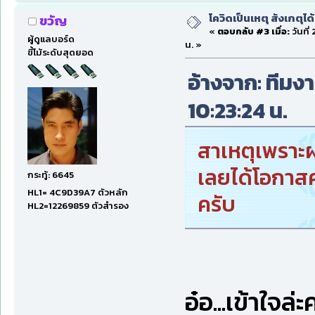
โควิดเป็นเหตุ สังเกตุได้
ขวัญ
«
ตอบกลับ #3 เมื่อ:
วันที่
ผู้ดูแลบอร์ด
น. »
ขี้โม้ระดับสุดยอด
อ้างจาก: ทีมงา
10:23:24 น.
สาเหตุเพราะผ
เลยได้โอกาสค
กระทู้: 6645
HL1= 4C9D39A7 ตัวหลัก
ครับ
HL2=12269859 ตัวสำรอง
อ๋อ...เข้าใจล