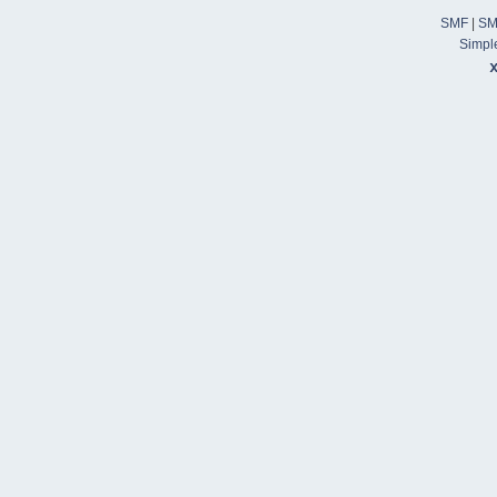
SMF
|
SM
Simpl