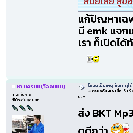
สมัยเลย สู้ขอ
แก้ปัญหาเฉพา
มี emk แจกเ
เรา ก็เปิดได้
โควิดเป็นเหตุ สังเกตุได้
ชา นครนม(ว๊อคแมน)
«
ตอบกลับ #6 เมื่อ:
วันที
คณะก่อการ
น. »
ขี้โม้ระดับสุดยอด
ส่ง BKT Mp3 
ดูดีกว่า