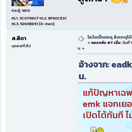
กระทู้: 3613
HL1. 3C0786CF HL2. 8F60CE2C
HL3. 5DD8ED51 [X-men]
โควิดเป็นเหตุ สังเกตุได้
ส.สีดา
«
ตอบกลับ #7 เมื่อ:
วันที่
บุคคลทั่วไป
น. »
อ้างจาก: eadkb
น.
แก้ปัญหาเฉพา
emk แจกเยอะ
เปิดได้ทันที 