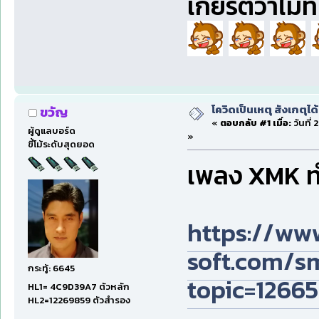
เกียรติว่าไม่
โควิดเป็นเหตุ สังเกตุได้
ขวัญ
«
ตอบกลับ #1 เมื่อ:
วันที่
ผู้ดูแลบอร์ด
»
ขี้โม้ระดับสุดยอด
เพลง XMK ทำ
https://ww
soft.com/s
กระทู้: 6645
topic=1266
HL1= 4C9D39A7 ตัวหลัก
HL2=12269859 ตัวสำรอง