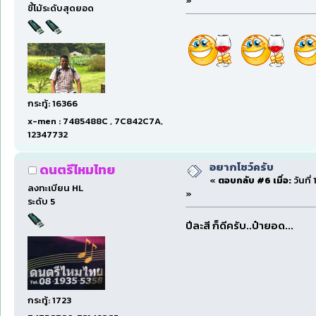
»
ขี้โม้ระดับสุดยอด
กระทู้: 16366
x-men : 7485488C , 7C842C7A,
12347732
อยากโชว์ครับ
ดนตรีไหมไทย
«
ตอบกลับ #6 เมื่อ:
วันที่
ลงทะเบียน HL
»
ระดับ 5
ปีละสี ก็ดีครับ..ป๋ายอด...
กระทู้: 1723