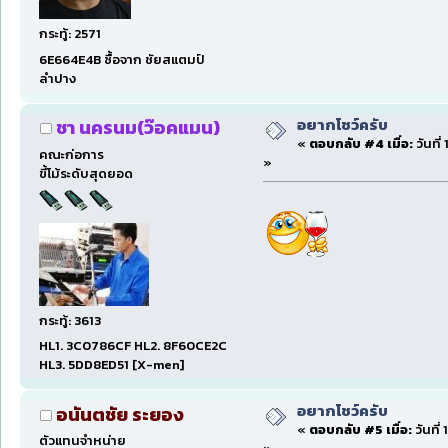
กระทู้: 2571
6E664E4B ซื้อจาก ชัยสแตมป์
ลำปาง
อยากโชว์ครับ
ชา นครนม(ว๊อคแมน)
«
ตอบกลับ #4 เมื่อ:
วันที่
คณะก่อการ
»
ขี้โม้ระดับสุดยอด
กระทู้: 3613
HL1. 3C0786CF HL2. 8F60CE2C
HL3. 5DD8ED51 [X-men]
อยากโชว์ครับ
อนันตชัย ระยอง
«
ตอบกลับ #5 เมื่อ:
วันที่
ตัวแทนจำหน่าย