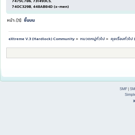
7475C786, 731493C5,
740C329B, 448AB84D (x-men)
หน้า: [
1
]
ขึ้นบน
eXtreme V.3 (Hardlock) Community
»
หมวดหมู่ทั่วไป
»
คุยเรื่องทั่วไ
SMF
|
SM
Simpl