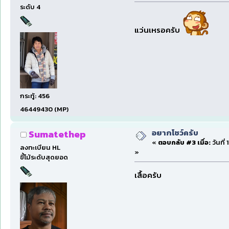
ระดับ 4
แว่นเหรอครับ
กระทู้: 456
46449430 (MP)
อยากโชว์ครับ
Sumatethep
«
ตอบกลับ #3 เมื่อ:
วันที่
ลงทะเบียน HL
»
ขี้โม้ระดับสุดยอด
เสื้อครับ