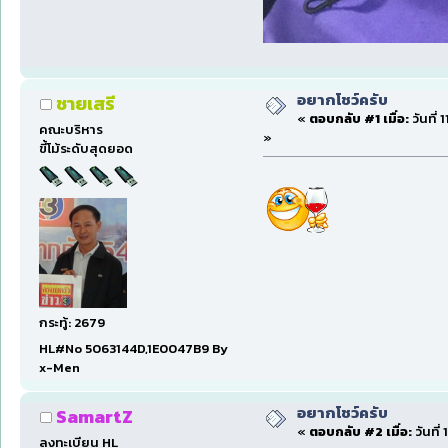
อยากโชว์ครับ
ชายเสรี
«
ตอบกลับ #1 เมื่อ:
วันที่
คณะบริหาร
»
ขี้โม้ระดับสุดยอด
กระทู้: 2679
HL#No 5063144D,1E0047B9 By
x-Men
อยากโชว์ครับ
SamartZ
«
ตอบกลับ #2 เมื่อ:
วันที่
ลงทะเบียน HL