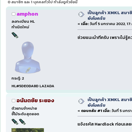
0 สมาชิก และ 1 บุคคลทั่วไป กำลังดูหัวข้อนี้
เป็นลูกค้า XMKL สมาชิ
amphon
ยังไงครับ
ลงทะเบียน HL
«
เมื่อ:
วันที่ 5 มกราคม 2022, 17
กำเนิดใหม่
ช่วยแนะนำทีครับ เพราะไม่รู
กระทู้: 2
HL#5DE0DA8D LAZADA
เป็นลูกค้า XMKL สมาชิ
อนันตชัย ระยอง
ยังไงครับ
ตัวแทนจำหน่าย
«
ตอบกลับ #1 เมื่อ:
วันที่ 5 มกร
ขี้โม้ระดับสุดยอด
แจ้งรหัส Hardlock ก่อนเลย