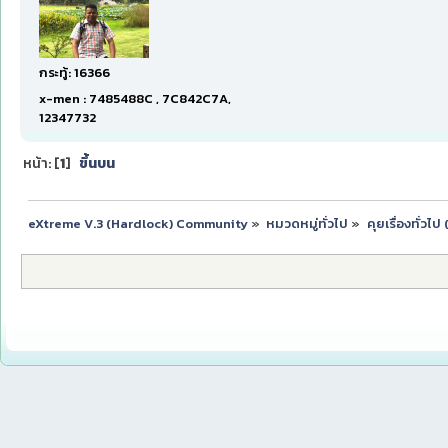
กระทู้: 16366
x-men : 7485488C , 7C842C7A,
12347732
หน้า: [
1
]
ขึ้นบน
eXtreme V.3 (Hardlock) Community
»
หมวดหมู่ทั่วไป
»
คุยเรื่องทั่วไ