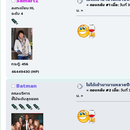
SamartZ
«
ตอบกลับ #1 เมื่อ:
วันที่
ลงทะเบียน HL
น. »
ระดับ 4
กระทู้: 456
46449430 (MP)
ไม่ได้เข้ามานานหลายป
Batman
«
ตอบกลับ #2 เมื่อ:
วันที่
คณะบริหาร
น. »
ขี้โม้ระดับสุดยอด