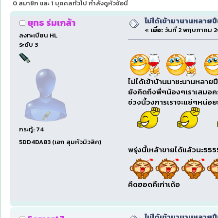
0 สมาชิก และ 1 บุคคลทั่วไป กำลังดูหัวข้อนี้
ไม่ได้เข้ามานานหลายป
ยุทธ ร่มเกล้า
«
เมื่อ:
วันที่ 2 พฤษภาคม 2
ลงทะเบียน HL
ระดับ 3
ไม่ได้เข้าบ้านมาซะนานหลาย
ยังคิดถึงพี่ๆน้องๆเราเสมอค
ช่วงนี้วงการเราจะแย่ๆหน่อ
กระทู้: 74
5DD4DA83 (เอก สุมหัวมิวสิค)
พรุ่งนี้เหล้าขายได้แล้วนะ55
คึดฮอดคึเก่าเด้อ
ไม่ได้เข้ามานานหลายป