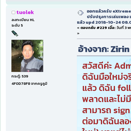
ออกแล้วครับ eXtreme
tuolek
ปรับปรุงการเล่นเพลง 
ลงทะเบียน HL
แล้ว upd 2018-10-24 08.
ระดับ 5
«
ตอบกลับ #229 เมื่อ:
วันที่ 3
»
อ้างจาก: Zirin
สวัสดีค่ะ Ad
ดิฉันมือใหม่
กระทู้: 539
4F0D78F8 จากครูภูมิ
แล้ว ดิฉัน fo
พลาดและไม่มีช
สามารถ sign in
ต่อมาดิฉันลอ