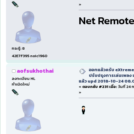
»
Net Remote (
กระทู้: 8
42E7F395 noic1960
ออกแล้วครับ eXtreme
aofsukhothai
ปรับปรุงการเล่นเพลง 
ลงทะเบียน HL
แล้ว upd 2018-10-24 08.
กำเนิดใหม่
«
ตอบกลับ #231 เมื่อ:
วันที่ 24
»