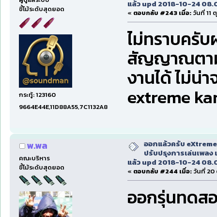
แล้ว upd 2018-10-24 08.
ขี้โม้ระดับสุดยอด
«
ตอบกลับ #243 เมื่อ:
วันที่ 11
ไม่ทราบครับ
สัญญาณตามที
งานได้ ไม่น
extreme ka
กระทู้: 123160
9664E44E,11D88A55,7C1132A8
ออกแล้วครับ eXtreme
พ.พล
ปรับปรุงการเล่นเพลง 
คณะบริหาร
แล้ว upd 2018-10-24 08.
ขี้โม้ระดับสุดยอด
«
ตอบกลับ #244 เมื่อ:
วันที่ 20
ออกรุ่นทดสอ