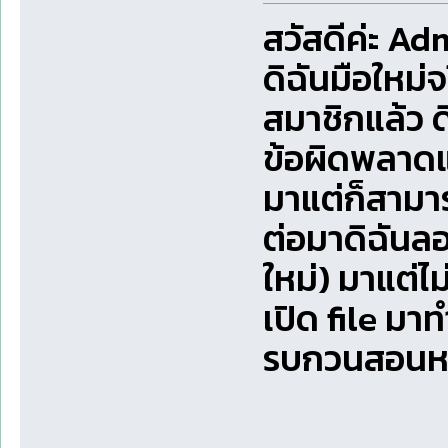
สวัสดีค่ะ Ad
ดิฉันมือใหม่
สมาชิกแล้ว ด
ข้อผิดพลาดและ
มาแต่ก็สามารถ
ต่อมาดิฉันล
ใหม่) มาแต่ไม
เปิด file มาท
รบกวนสอนหน่