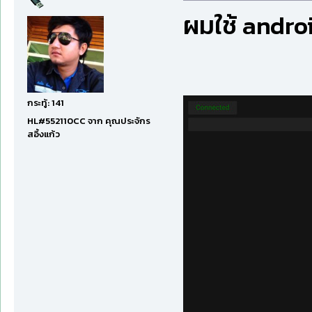
ผมใช้ androi
กระทู้: 141
HL#552110CC จาก คุณประจักร
สอิ้งแก้ว