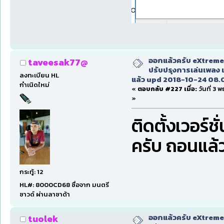
ออกแล้วครับ eXtreme
taveesak77@
ปรับปรุงการเล่นเพลง 
ลงทะเบียน HL
แล้ว upd 2018-10-24 08.
กำเนิดใหม่
«
ตอบกลับ #227 เมื่อ:
วันที่ 3
»
ติดตั้งเวอร์ชั
ครับ ถอนแล้วเ
กระทู้: 12
HL#: 8000CD68 ซื่อจาก มนตรี
ซาวด์ ผ่านลาซาด้า
ออกแล้วครับ eXtreme
tuolek