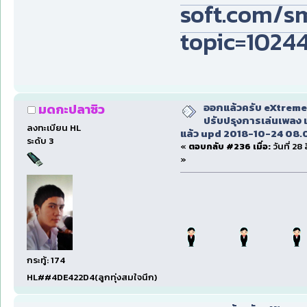
soft.com/s
topic=1024
ออกแล้วครับ eXtreme
มดกะปลาซิว
ปรับปรุงการเล่นเพลง 
ลงทะเบียน HL
แล้ว upd 2018-10-24 08.
ระดับ 3
«
ตอบกลับ #236 เมื่อ:
วันที่ 2
»
กระทู้: 174
HL##4DE422D4(ลูกทุ่งสมใจนึก)