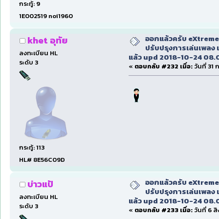
กระทู้: 9
1E002519 noi1960
ออกแล้วครับ eXtreme
khet อุทัย
ปรับปรุงการเล่นเพลง 
ลงทะเบียน HL
แล้ว upd 2018-10-24 08.
ระดับ 3
«
ตอบกลับ #232 เมื่อ:
วันที่ 31
กระทู้: 113
HL# 8E56C09D
ออกแล้วครับ eXtreme
บ่าวแป้
ปรับปรุงการเล่นเพลง 
ลงทะเบียน HL
แล้ว upd 2018-10-24 08.
ระดับ 3
«
ตอบกลับ #233 เมื่อ:
วันที่ 6 