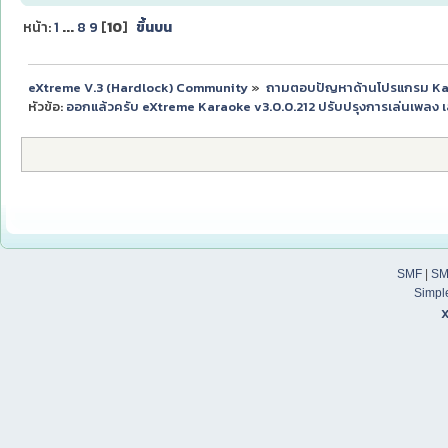
หน้า:
1
...
8
9
[
10
]
ขึ้นบน
eXtreme V.3 (Hardlock) Community
»
ถามตอบปัญหาด้านโปรแกรม K
หัวข้อ:
ออกแล้วครับ eXtreme Karaoke v3.0.0.212 ปรับปรุงการเล่นเพลง 
SMF
|
SM
Simpl