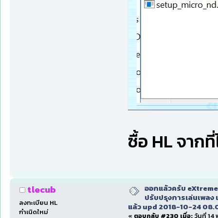
ซื้อ HL จากที
ออกแล้วครับ eXtreme
tlecub
ปรับปรุงการเล่นเพลง 
ลงทะเบียน HL
แล้ว upd 2018-10-24 08.
กำเนิดใหม่
«
ตอบกลับ #230 เมื่อ:
วันที่ 1