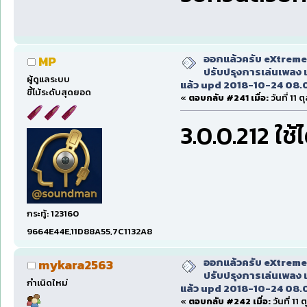
ออกแล้วครับ eXtreme
MP
ปรับปรุงการเล่นเพลง 
ผู้ดูแลระบบ
แล้ว upd 2018-10-24 08.
ขี้โม้ระดับสุดยอด
«
ตอบกลับ #241 เมื่อ:
วันที่ 11 
3.0.0.212 ใช้ไ
กระทู้: 123160
9664E44E,11D88A55,7C1132A8
ออกแล้วครับ eXtreme
mykara2563
ปรับปรุงการเล่นเพลง 
กำเนิดใหม่
แล้ว upd 2018-10-24 08.
«
ตอบกลับ #242 เมื่อ:
วันที่ 11