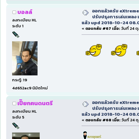
ออกแล้วครับ eXtreme
บอลล์
ปรับปรุงการเล่นเพลง 
ลงทะเบียน HL
แล้ว upd 2018-10-24 08.
ระดับ 1
«
ตอบกลับ #67 เมื่อ:
วันที่ 24 
กระทู้: 19
4d652ac9 นิมิตใหม่
ออกแล้วครับ eXtreme
เปี๊ยกฅนดนตรี
ปรับปรุงการเล่นเพลง 
ลงทะเบียน HL
แล้ว upd 2018-10-24 08.
ระดับ 5
«
ตอบกลับ #68 เมื่อ:
วันที่ 24 