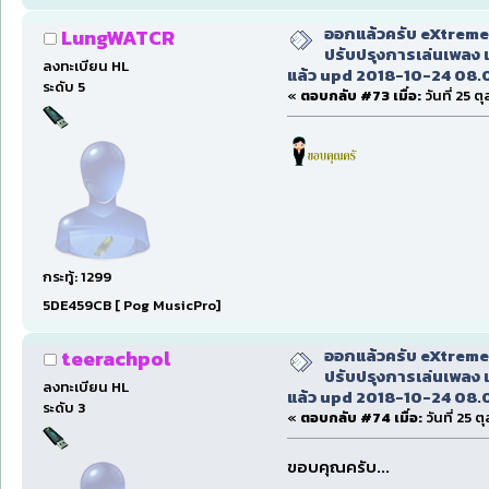
ออกแล้วครับ eXtreme
LungWATCR
ปรับปรุงการเล่นเพลง 
ลงทะเบียน HL
แล้ว upd 2018-10-24 08.
ระดับ 5
«
ตอบกลับ #73 เมื่อ:
วันที่ 25 
กระทู้: 1299
5DE459CB [ Pog MusicPro]
ออกแล้วครับ eXtreme
teerachpol
ปรับปรุงการเล่นเพลง 
ลงทะเบียน HL
แล้ว upd 2018-10-24 08.
ระดับ 3
«
ตอบกลับ #74 เมื่อ:
วันที่ 25 
ขอบคุณครับ...