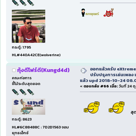
กระทู้: 1795
HL#440A42CE(wolverine)
ออกแล้วครับ eXtreme
กุ้งดีโฟร์ดี(Kungd4d)
ปรับปรุงการเล่นเพลง 
คณะก่อการ
แล้ว upd 2018-10-24 08.
ขี้โม้ระดับสุดยอด
«
ตอบกลับ #66 เมื่อ:
วันที่ 24 
สุ
กระทู้: 8623
HL#6C88488C : 7D2D1563 จอม
ยุทธเอ็กซ์