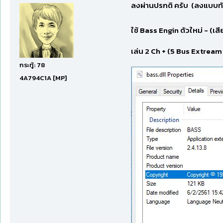
ลงผ่านปรกติ ครับ (ลงแบบทั
ใช้ Bass Engin ตัวใหม่ - (เส
เล่น 2 Ch + (5 Bus Extrea
กระทู้: 78
4A794C1A [MP]