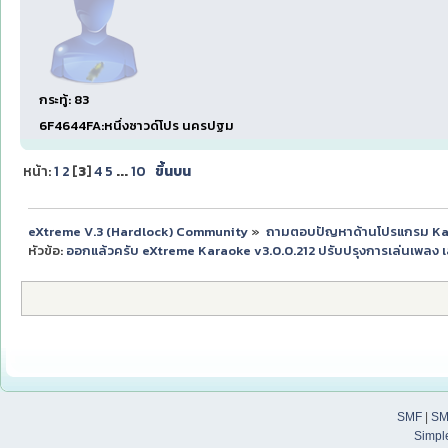
กระทู้: 83
6F4644FA:หนึ่งซาวด์โปร นครปฐม
หน้า:
1
2
[
3
]
4
5
...
10
ขึ้นบน
eXtreme V.3 (Hardlock) Community
»
ถามตอบปัญหาด้านโปรแกรม K
หัวข้อ:
ออกแล้วครับ eXtreme Karaoke v3.0.0.212 ปรับปรุงการเล่นเพลง 
SMF
|
SM
Simpl