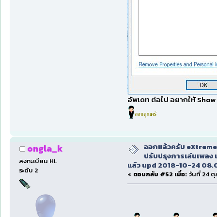
อัพเดท ต่อไป อยากให้ Show 
ออกแล้วครับ eXtreme
ongla_k
ปรับปรุงการเล่นเพลง 
ลงทะเบียน HL
แล้ว upd 2018-10-24 08.
ระดับ 2
«
ตอบกลับ #52 เมื่อ:
วันที่ 24 