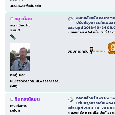
4E55162B พี่อนันตชัย
ออกแล้วครับ eXtreme
หมู เมือง
ปรับปรุงการเล่นเพลง 
ลงทะเบียน HL
แล้ว upd 2018-10-24 08.
ระดับ 5
«
ตอบกลับ #64 เมื่อ:
วันที่ 24 
ขอบคุณครับ
กระทู้: 827
HL#75006A0D..HL#868FA856..
(MP)...
ออกแล้วครับ eXtreme
ทินกรณ์แมน
ปรับปรุงการเล่นเพลง 
คณะก่อการ
แล้ว upd 2018-10-24 08.
ระดับ 5
«
ตอบกลับ #65 เมื่อ:
วันที่ 24 