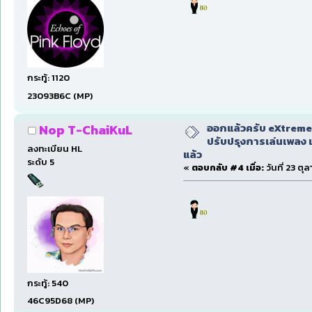
กระทู้: 1120
23093B6C (MP)
ออกแล้วครับ eXtreme
Nop T-ChaiKuL
ปรับปรุงการเล่นเพลง 
ลงทะเบียน HL
แล้ว
ระดับ 5
«
ตอบกลับ #4 เมื่อ:
วันที่ 23 ตุ
กระทู้: 540
46C95D68 (MP)