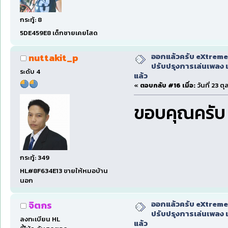
กระทู้: 8
5DE459E8 เด็กชายเคยโสด
ออกแล้วครับ eXtreme
nuttakit_p
ปรับปรุงการเล่นเพลง 
ระดับ 4
แล้ว
«
ตอบกลับ #16 เมื่อ:
วันที่ 23 ต
ขอบคุณครั
กระทู้: 349
HL#8F634E13 ขายให้หมอบ้าน
นอก
ออกแล้วครับ eXtreme
จิตกร
ปรับปรุงการเล่นเพลง 
ลงทะเบียน HL
แล้ว