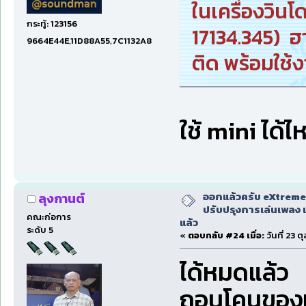
ในเครื่องวิน
กระทู้: 123156
17134.345) ฮ
9664E44E,11D88A55,7C1132A8
ติด พร้อมใช้
ใช้ mini ได้ไ
ออกแล้วครับ eXtreme
ลุงกานต์
ปรับปรุงการเล่นเพลง 
คณะก่อการ
แล้ว
ระดับ 5
«
ตอบกลับ #24 เมื่อ:
วันที่ 23 
ได้หมดแล้ว 
ถอนโคนของเ