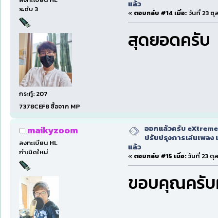
แล้ว
ระดับ 3
«
ตอบกลับ #14 เมื่อ:
วันที่ 23 ต
สุดยอดครับ
กระทู้: 207
7378CEF8 ซื้อจาก MP
ออกแล้วครับ eXtreme
maikyzoom
ปรับปรุงการเล่นเพลง 
ลงทะเบียน HL
แล้ว
กำเนิดใหม่
«
ตอบกลับ #15 เมื่อ:
วันที่ 23 ต
ขอบคุณครั