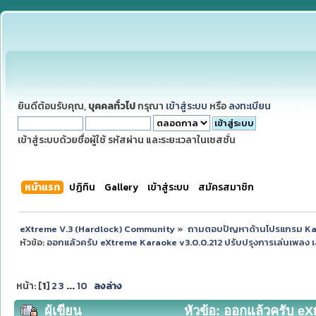
ยินดีต้อนรับคุณ,
บุคคลทั่วไป
กรุณา
เข้าสู่ระบบ
หรือ
ลงทะเบียน
เข้าสู่ระบบด้วยชื่อผู้ใช้ รหัสผ่าน และระยะเวลาในเซสชั่น
หน้าแรก
ปฏิทิน
Gallery
เข้าสู่ระบบ
สมัครสมาชิก
eXtreme V.3 (Hardlock) Community
»
ถามตอบปัญหาด้านโปรแกรม K
หัวข้อ:
ออกแล้วครับ eXtreme Karaoke v3.0.0.212 ปรับปรุงการเล่นเพลง 
หน้า: [
1
]
2
3
...
10
ลงล่าง
ผู้เขียน
หัวข้อ: ออกแล้วครับ eX