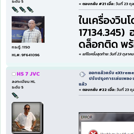
ระดับ 5
«
ตอบกลับ #21 เมื่อ:
วันที่ 23 ต
ในเครื่องวิ
17134.345) ฮ
ดล็อกติด พร
กระทู้: 1150
«
แก้ไขครั้งสุดท้าย: วันที่ 23 ตุลา
HL#: 9F641096
ออกแล้วครับ eXtreme
HS 7 JVC
ปรับปรุงการเล่นเพลง 
ลงทะเบียน HL
แล้ว
ระดับ 5
«
ตอบกลับ #22 เมื่อ:
วันที่ 23 