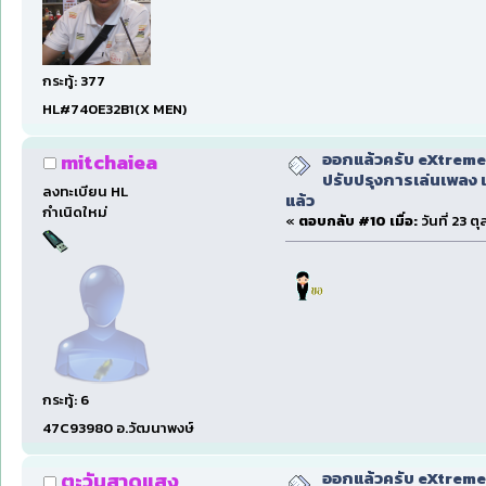
กระทู้: 377
HL#740E32B1(X MEN)
ออกแล้วครับ eXtreme
mitchaiea
ปรับปรุงการเล่นเพลง 
ลงทะเบียน HL
แล้ว
กำเนิดใหม่
«
ตอบกลับ #10 เมื่อ:
วันที่ 23 ต
กระทู้: 6
47C93980 อ.วัฒนาพงษ์
ออกแล้วครับ eXtreme
ตะวันสาดแสง