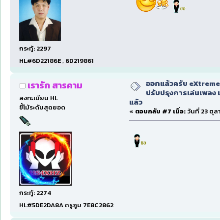
กระทู้: 2297
HL#6D22186E , 6D219861
ออกแล้วครับ eXtreme
เรารัก สารคาม
ปรับปรุงการเล่นเพลง 
ลงทะเบียน HL
แล้ว
ขี้โม้ระดับสุดยอด
«
ตอบกลับ #7 เมื่อ:
วันที่ 23 ตุ
กระทู้: 2274
HL#5DE2DA8A ครูภูม 7E8C2862