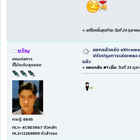
«
แก้ไขครั้งสุดท้าย: วันที่ 24 ตุล
ออกแล้วครับ eXtreme
ขวัญ
ปรับปรุงการเล่นเพลง 
คณะก่อการ
แล้ว
ขี้โม้ระดับสุดยอด
«
ตอบกลับ #1 เมื่อ:
วันที่ 23 ตุล
กระทู้: 6645
HL1= 4C9D39A7 ตัวหลัก
HL2=12269859 ตัวสำรอง