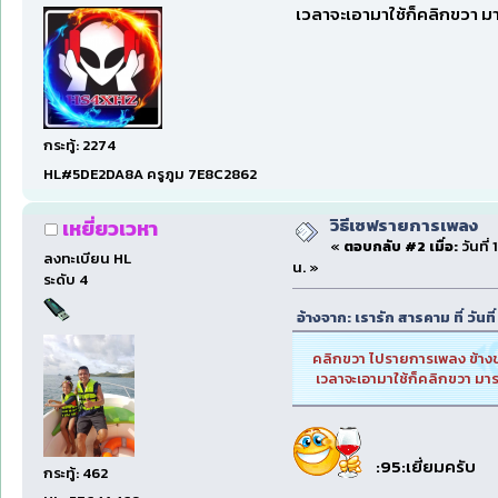
เวลาจะเอามาใช้ก็คลิกขวา ม
กระทู้: 2274
HL#5DE2DA8A ครูภูม 7E8C2862
วิธีเซฟรายการเพลง
เหยี่ยวเวหา
«
ตอบกลับ #2 เมื่อ:
วันที
ลงทะเบียน HL
น. »
ระดับ 4
อ้างจาก: เรารัก สารคาม ที่ วั
คลิกขวา ไปรายการเพลง ข้างขนเป
เวลาจะเอามาใช้ก็คลิกขวา มา
:95:เยี่ยมครับ
กระทู้: 462