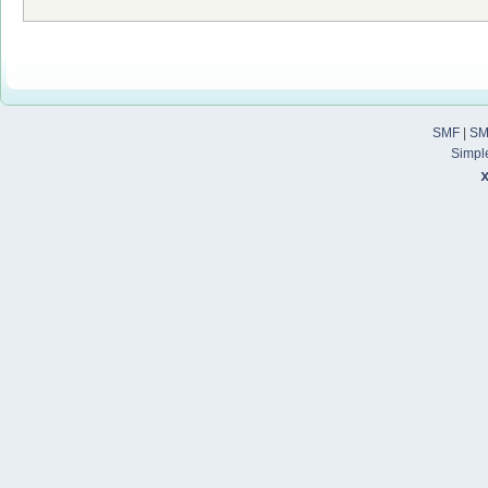
SMF
|
SM
Simpl