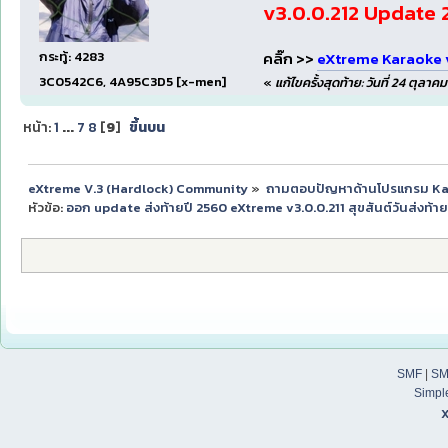
v3.0.0.212 Update 
กระทู้: 4283
คลิ๊ก >>
eXtreme Karaoke v
3C0542C6, 4A95C3D5 [x-men]
«
แก้ไขครั้งสุดท้าย: วันที่ 24 ตุลา
หน้า:
1
...
7
8
[
9
]
ขึ้นบน
eXtreme V.3 (Hardlock) Community
»
ถามตอบปัญหาด้านโปรแกรม K
หัวข้อ:
ออก update ส่งท้ายปี 2560 eXtreme v3.0.0.211 สุขสันต์วันส่งท้ายป
SMF
|
SM
Simpl