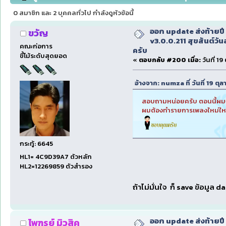
ใหม่ครับ (อ่าน 262694 ครั้ง)
0 สมาชิก และ 2 บุคคลทั่วไป กำลังดูหัวข้อนี้
ออก update ส่งท้ายป
ขวัญ
v3.0.0.211 สุขสันต์วันส
คณะก่อการ
ครับ
ขี้โม้ระดับสุดยอด
«
ตอบกลับ #200 เมื่อ:
วันที่ 1
อ้างจาก: numza ที่ วันที่ 19 
สอบถามหน่อยครับ ตอนนี้ผมจะ
ผมต้องทำรายการเพลงใหม่ให
กระทู้: 6645
HL1= 4C9D39A7 ตัวหลัก
HL2=12269859 ตัวสำรอง
ถ้าไม่มั่นใจ ก็ save ข้อมูล
ออก update ส่งท้ายป
ไพฑูรย์ มิวสิค