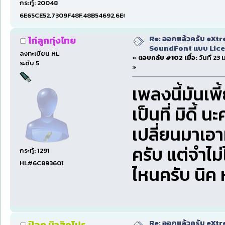
กระทู้: 20048
6E65CE52,7309F48F,48B54692,6E674E74,1E001EF5
Re: ออกแล้วครับ eXtr
ไก่ลูกทุ่งไทย
SoundFont แบบ Lice
ลงทะเบียน HL
«
ตอบกลับ #102 เมื่อ:
วันที่ 2
ระดับ 5
»
เพลงนี้มันเพี
เป็นที่ มิดี
เปลี่ยนมาเอาม
ครับ แต่จำไม่ไ
กระทู้: 1291
HL#6C893601
ไหนครับ นิค 
Re: ออกแล้วครับ eXtr
ป๊อก มิวสิคโปร