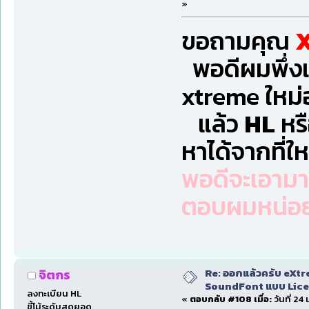
»
ขอถามคุณ
พอดีผมพึ่งเร
xtreme ใหม่อ่
แล้ว
HL
หร
หาได้จากที่ใ
พอดีจะเอามาใ
ตอบผมหน่อย
Re: ออกแล้วครับ eXtr
จิตกร
SoundFont แบบ Lice
ลงทะเบียน HL
«
ตอบกลับ #108 เมื่อ:
วันที่ 2
ขี้โม้ระดับสุดยอด