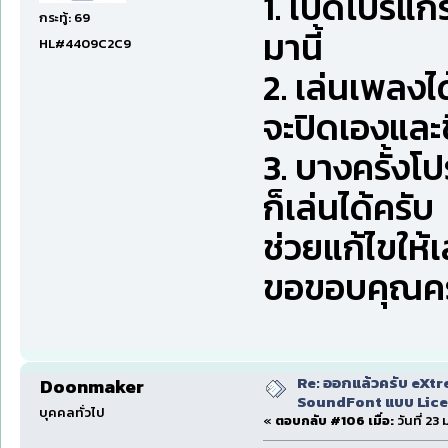
1. เปิดโปรแกร
กระทู้: 69
มานี้
HL#4409C2C9
2. เล่นเพลง
จะปิดเองและขึ
3. บางครั้งโ
ก็เล่นได้ครับ
ช่วยแก้ไขให้เ
ขอขอบคุณคร
Re: ออกแล้วครับ eXtr
Doonmaker
SoundFont แบบ Lice
บุคคลทั่วไป
«
ตอบกลับ #106 เมื่อ:
วันที่ 23