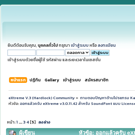
ยินดีต้อนรับคุณ,
บุคคลทั่วไป
กรุณา
เข้าสู่ระบบ
หรือ
ลงทะเบียน
เข้าสู่ระบบด้วยชื่อผู้ใช้ รหัสผ่าน และระยะเวลาในเซสชั่น
หน้าแรก
ปฏิทิน
Gallery
เข้าสู่ระบบ
สมัครสมาชิก
eXtreme V.3 (Hardlock) Community
»
ถามตอบปัญหาด้านโปรแกรม K
หัวข้อ:
ออกแล้วครับ eXtreme v3.0.11.42 สำหรับ SoundFont แบบ Licens
หน้า:
1
...
3
4
[
5
]
ลงล่าง
ผู้เขียน
หัวข้อ: ออกแล้วครับ e