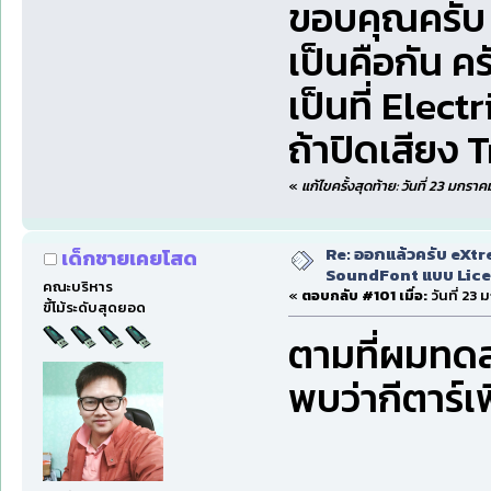
ขอบคุณครั
เป็นคือกัน ค
เป็นที่ Elec
ถ้าปิดเสียง 
«
แก้ไขครั้งสุดท้าย: วันที่ 23 มก
Re: ออกแล้วครับ eXtr
เด็กชายเคยโสด
SoundFont แบบ Lice
คณะบริหาร
«
ตอบกลับ #101 เมื่อ:
วันที่ 23
ขี้โม้ระดับสุดยอด
ตามที่ผมทด
พบว่ากีตาร์เ