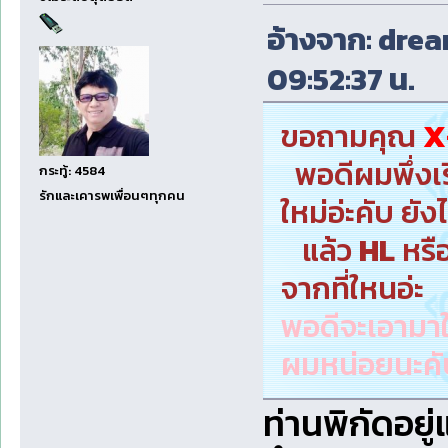
อ้างจาก: drea
09:52:37 น.
ขอถามคุณ
X
พอดีผมพึ่งเร
กระทู้: 4584
รักและเคารพเพื่อนๆทุกคน
ใหม่อ่ะคับ ยัง
แล้ว
HL
หรื
จากที่ใหนอ่ะ
พอดีจะเอามาใ
ผมหน่อยนะคั
ท่านพิกัดอยู่