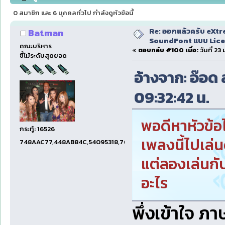
143769 ครั้ง)
0 สมาชิก และ 6 บุคคลทั่วไป กำลังดูหัวข้อนี้
Re: ออกแล้วครับ eXtr
Batman
SoundFont แบบ Lice
คณะบริหาร
«
ตอบกลับ #100 เมื่อ:
วันที่ 23
ขี้โม้ระดับสุดยอด
อ้างจาก: อ๊อด 
09:32:42 น.
พอดีหาหัวข้อ
กระทู้: 16526
เพลงนี้ไปเล่นด
748AAC77,448AB84C,54095318,7660DAE5,97606B15,47C5E
แต่ลองเล่นกับ
อะไร
พึ่งเข้าใจ ภาษ