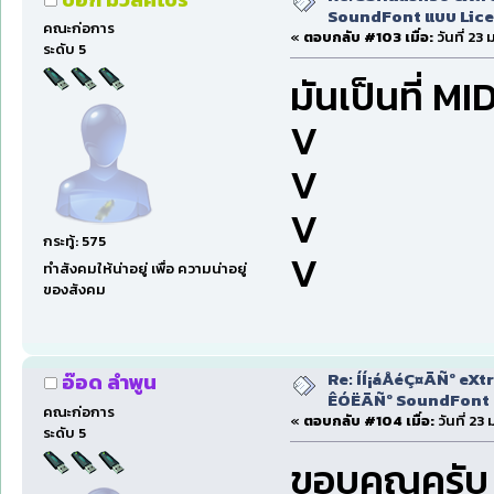
SoundFont แบบ Lice
คณะก่อการ
«
ตอบกลับ #103 เมื่อ:
วันที่ 23
ระดับ 5
มันเป็นที่ MI
V
V
V
กระทู้: 575
V
ทำสังคมให้น่าอยู่ เพื่อ ความน่าอยู่
ของสังคม
Re: ÍÍ¡áÅéÇ¤ÃÑº eXtr
อ๊อด ลำพูน
ÊÓËÃÑº SoundFont á
คณะก่อการ
«
ตอบกลับ #104 เมื่อ:
วันที่ 23
ระดับ 5
ขอบคุณครับ 