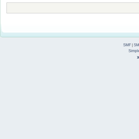
SMF
|
SM
Simpl