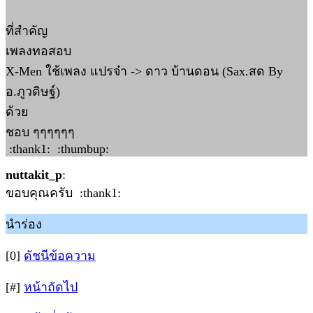
ที่สำคัญ
เพลงทอสอบ
X-Men ใช้เพลง แปรจ๋า -> ดาว บ้านดอน (Sax.สด By
อ.ภูวดิษฐ์)
ด้วย
ชอบ ๆๆๆๆๆๆ
:thank1: :thumbup:
nuttakit_p
:
ขอบคุณครับ :thank1:
นำร่อง
[0]
ดัชนีข้อความ
[#]
หน้าถัดไป