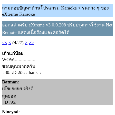
ถามตอบปัญหาด้านโปรแกรม Karaoke > รุ่นต่าง ๆ ของ
eXtreme Karaoke
ออกแล้วครับ eXtreme v3.0.0.208 ปรับปรุงการใช้งาน Net
Remote แสดงเนื้อร้องและคอร์ดได้
<<
<
(4/27)
>
>>
เถ้าแก่น้อย
:
WOW.................
ขอบคุณมากครับ
:30: :D :95: :thank1:
Batman
:
เฮ๊ยยยยยย จริงดิ
สุดยอด
:D :95:
Nineyod
: