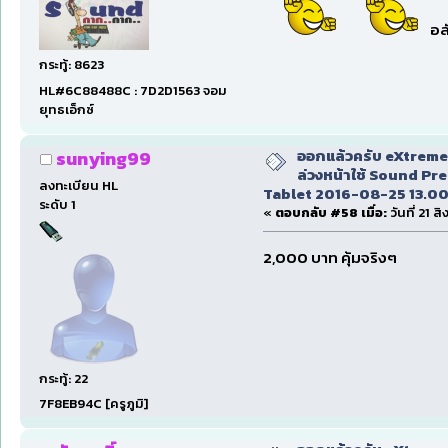
อลั
กระทู้: 8623
HL#6C88488C : 7D2D1563 จอม
ยุทธเอ็กซ์
ออกแล้วครับ eXtreme 
sunying99
ล่วงหน้าใช้ Sound Pr
ลงทะเบียน HL
Tablet 2016-08-25 13.00
ระดับ 1
«
ตอบกลับ #58 เมื่อ:
วันที่ 21 
2,000 บาท คุ้มจริงๆ
กระทู้: 22
7F8EB94C [ครูภูมิ]