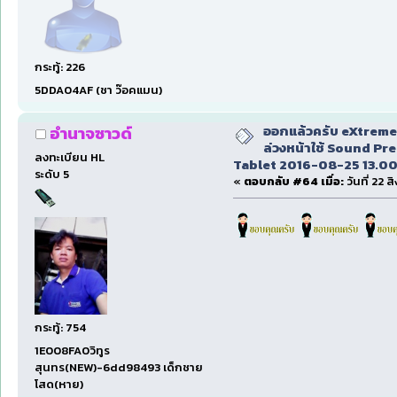
กระทู้: 226
5DDA04AF (ชา ว๊อคแมน)
ออกแล้วครับ eXtreme 
อำนาจซาวด์
ล่วงหน้าใช้ Sound Pr
ลงทะเบียน HL
Tablet 2016-08-25 13.00
ระดับ 5
«
ตอบกลับ #64 เมื่อ:
วันที่ 22 
กระทู้: 754
1E008FA0วิทูร
สุนทร(NEW)-6dd98493 เด็กชาย
โสด(หาย)