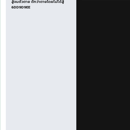
สู้จนตัวตาย ดีกว่าตายโดยไม่ได้สู้
6DD9D9EE