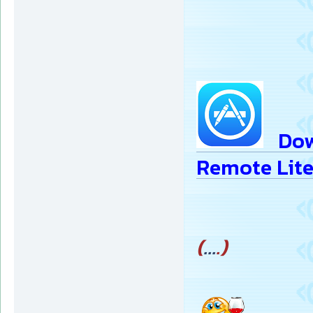
Down
Remote Lite v
(
...
.)