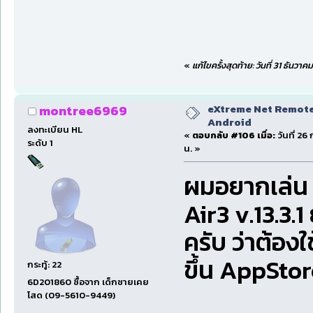
«
แก้ไขครั้งสุดท้าย: วันที่ 31 ธัน
eXtreme Net Remote 
montree6969
Android
ลงทะเบียน HL
«
ตอบกลับ #106 เมื่อ:
วันที่ 26
ระดับ 1
น. »
ผมอยากเล่น 
Air3 v.13.3.1
ครับ ว่าต้อง
ขึ้น AppStor
กระทู้: 22
6D201860 ซื้อจาก เด็กชายเคย
โสด (09-5610-9449)