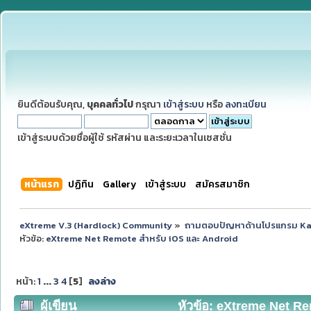
ยินดีต้อนรับคุณ,
บุคคลทั่วไป
กรุณา
เข้าสู่ระบบ
หรือ
ลงทะเบียน
เข้าสู่ระบบด้วยชื่อผู้ใช้ รหัสผ่าน และระยะเวลาในเซสชั่น
หน้าแรก
ปฏิทิน
Gallery
เข้าสู่ระบบ
สมัครสมาชิก
eXtreme V.3 (Hardlock) Community
»
ถามตอบปัญหาด้านโปรแกรม K
หัวข้อ:
eXtreme Net Remote สำหรับ iOS และ Android
หน้า:
1
...
3
4
[
5
]
ลงล่าง
ผู้เขียน
หัวข้อ: eXtreme Net Re