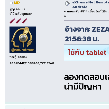
eXtreme Net Remote 
MP
Android
ผู้ดูแลระบบ
«
ตอบกลับ #114 เมื่อ:
วันที่ 25 
ขี้โม้ระดับสุดยอด
»
อ้างจาก: ZEZAR
21:56:38 น.
ใช้กับ table
กระทู้: 123155
9664E44E,11D88A55,7C1132A8
ลองทดสอบเองค
น่ามีปัญหา