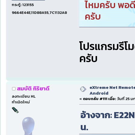
ไหมครับ พอดี
กระทู้: 123155
9664E44E,11D88A55,7C1132A8
ครับ
โปรแกรมรีโมต
ครับ
eXtreme Net Remote 
สมบัติ กิริยาดี
Android
ลงทะเบียน HL
«
ตอบกลับ #111 เมื่อ:
วันที่ 25 
กำเนิดใหม่
อ้างจาก: E22NP
น.