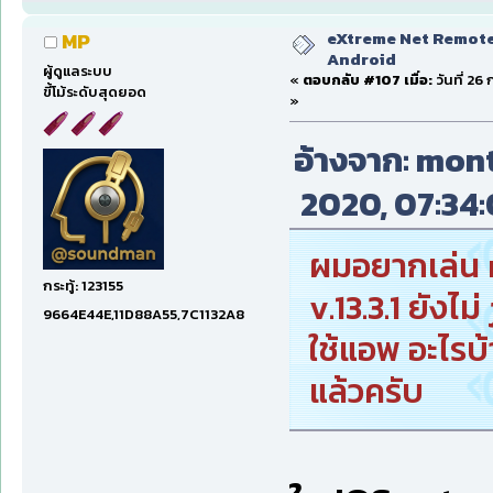
eXtreme Net Remote 
MP
Android
ผู้ดูแลระบบ
«
ตอบกลับ #107 เมื่อ:
วันที่ 26
ขี้โม้ระดับสุดยอด
»
อ้างจาก: montr
2020, 07:34:
ผมอยากเล่น n
กระทู้: 123155
v.13.3.1 ยังไ
9664E44E,11D88A55,7C1132A8
ใช้แอพ อะไรบ
แล้วครับ