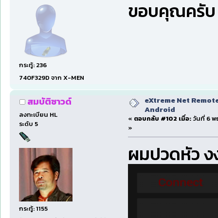
ขอบคุณครับ
กระทู้: 236
740F329D จาก X-MEN
eXtreme Net Remote 
สมบัติซาวด์
Android
ลงทะเบียน HL
«
ตอบกลับ #102 เมื่อ:
วันที่ 6 
ระดับ 5
»
ผมปวดหัว งง 
กระทู้: 1155