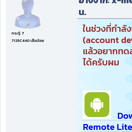
อ้างจาก: x-men
น.
ในช่วงที่กำลั
กระทู้: 7
(account dev
7125C440 เสือน้อย
แล้วอยากทดส
ได้ครับผม
Down
Remote Lite 