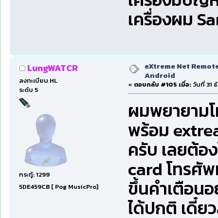
เครื่องผม S
eXtreme Net Remote 
LungWATCR
Android
ลงทะเบียน HL
«
ตอบกลับ #105 เมื่อ:
วันที่ 31
ระดับ 5
ผมพยายามโหล
พร้อม extre
ครับ เลยต้อ
card โทรศัพ
กระทู้: 1299
ขึ้นคำเตือน
5DE459CB [ Pog MusicPro]
ได้ปกติ เดี๋