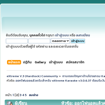
ยินดีต้อนรับคุณ,
บุคคลทั่วไป
กรุณา
เข้าสู่ระบบ
หรือ
ลงทะเบียน
เข้าสู่ระบบด้วยชื่อผู้ใช้ รหัสผ่าน และระยะเวลาในเซสชั่น
หน้าแรก
ปฏิทิน
Gallery
เข้าสู่ระบบ
สมัครสมาชิก
eXtreme V.3 (Hardlock) Community
»
ถามตอบปัญหาด้านโปรแกรม K
หัวข้อ:
ออกไฟนอลแล้วครับสำหรับ eXtreme Karaoke v3.0.6.37 ต้อนรับวั
หน้า:
1
[
2
]
3
4
5
ลงล่าง
ผู้เขียน
หัวข้อ: ออกไฟนอลแล้วค