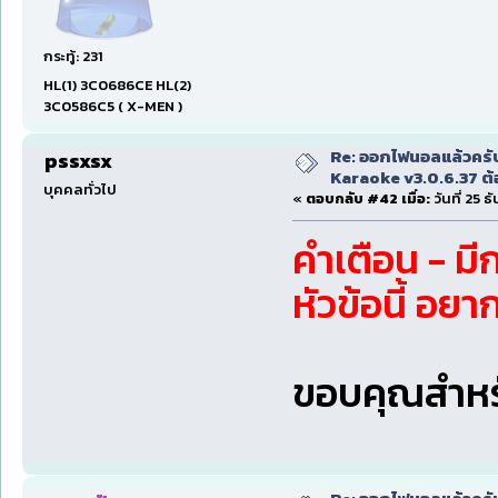
กระทู้: 231
HL(1) 3C0686CE HL(2)
3C0586C5 ( X-MEN )
Re: ออกไฟนอลแล้วครั
pssxsx
Karaoke v3.0.6.37 ต้
บุคคลทั่วไป
«
ตอบกลับ #42 เมื่อ:
วันที่ 25 
คำเตือน - มี
หัวข้อนี้ อย
ขอบคุณสำหร