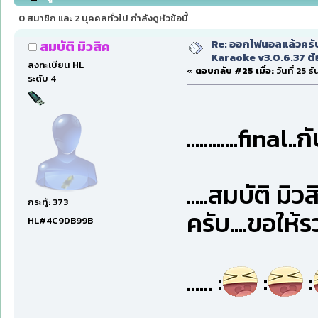
(อ่าน 131084 ครั้ง)
0 สมาชิก และ 2 บุคคลทั่วไป กำลังดูหัวข้อนี้
Re: ออกไฟนอลแล้วครั
สมบัติ มิวสิค
Karaoke v3.0.6.37 ต้
ลงทะเบียน HL
«
ตอบกลับ #25 เมื่อ:
วันที่ 25 
ระดับ 4
............fin
.....สมบัติ มิวส
กระทู้: 373
ครับ....ขอให้รว
HL#4C9DB99B
...... :
:
: