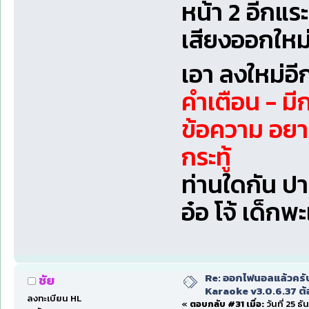
หน้า 2 อีกแระ
เสียงออกใหม่
เอา ลงใหม่อี
คำเตือน - มี
ข้อความ อยา
กระทู้
ท่านใดกัน ป
อ๋อ โจ้ เด็กพ
Re: ออกไฟนอลแล้วครั
ชัย
Karaoke v3.0.6.37 ต้
ลงทะเบียน HL
«
ตอบกลับ #31 เมื่อ:
วันที่ 25 ธ