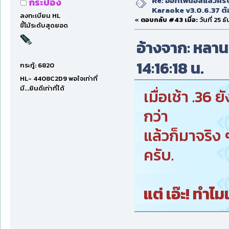
Re: ออกไฟนอลแล้วครั
กระป๋อง
Karaoke v3.0.6.37 ต้
ลงทะเบียน HL
«
ตอบกลับ #43 เมื่อ:
วันที่ 25 
ขี้โม้ระดับสุดยอด
อ้างจาก: หลานย
14:16:18 น.
กระทู้: 6820
HL- 4408C2D9 พอใจเท่าที่
มี...ยินดีเท่าที่ได้
เมื่อเช้า .36 
กว่า
แล้วก็มาจริ
ครับ.
แต่ เอ๊ะ! ทำไม