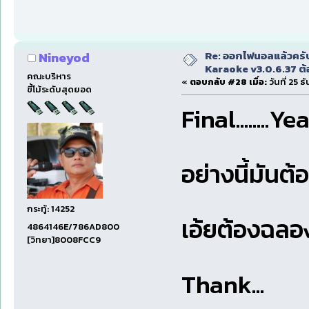
Re: ออกไฟนอลแล้วครั
Nineyod
Karaoke v3.0.6.37 ต้
คณะบริหาร
«
ตอบกลับ #28 เมื่อ:
วันที่ 25 
ขี้โม้ระดับสุดยอด
Final........Ye
อย่างนี้มันต
กระทู้: 14252
เอ้ยต้องฉลอง 
4864146E/786AD800
[วิทยา]8008FCC9
Thank...