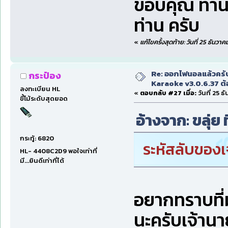
ขอบคุณ ท่่า
ท่าน ครับ
«
แก้ไขครั้งสุดท้าย: วันที่ 25 ธัน
Re: ออกไฟนอลแล้วครั
กระป๋อง
Karaoke v3.0.6.37 ต้
ลงทะเบียน HL
«
ตอบกลับ #27 เมื่อ:
วันที่ 25 
ขี้โม้ระดับสุดยอด
อ้างจาก: ขลุ่ย 
กระทู้: 6820
ระหัสลับของเ
HL- 4408C2D9 พอใจเท่าที่
มี...ยินดีเท่าที่ได้
อยากทราบที่มา
นะครับเจ้านา