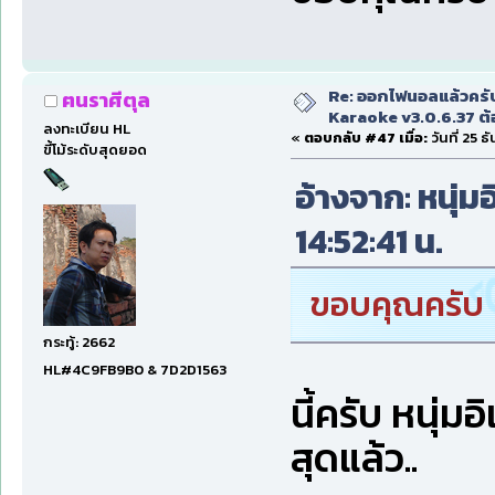
Re: ออกไฟนอลแล้วครั
ฅนราศีตุล
Karaoke v3.0.6.37 ต้
ลงทะเบียน HL
«
ตอบกลับ #47 เมื่อ:
วันที่ 25 
ขี้โม้ระดับสุดยอด
อ้างจาก: หนุ่มอ
14:52:41 น.
ขอบคุณครับ
กระทู้: 2662
HL#4C9FB9B0 & 7D2D1563
นี้ครับ หนุ่ม
สุดแล้ว..