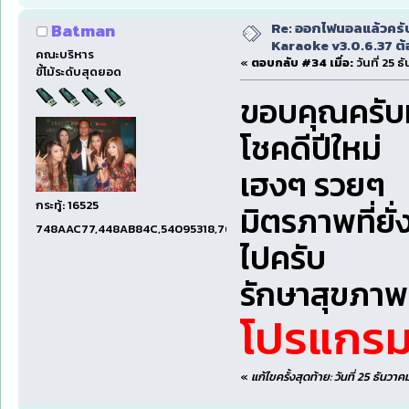
Re: ออกไฟนอลแล้วครั
Batman
Karaoke v3.0.6.37 ต้
คณะบริหาร
«
ตอบกลับ #34 เมื่อ:
วันที่ 25 
ขี้โม้ระดับสุดยอด
ขอบคุณครับ
โชคดีปีใหม่
เฮงๆ รวยๆ
กระทู้: 16525
มิตรภาพที่ยั
748AAC77,448AB84C,54095318,7660DAE5,97606B15,47C5E
ไปครับ
รักษาสุขภาพด
โปรแกร
«
แก้ไขครั้งสุดท้าย: วันที่ 25 ธันว