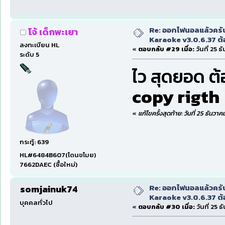
Re: ออกไฟนอลแล้วครั
โจ้ เด็กพะเยา
Karaoke v3.0.6.37 ต้
ลงทะเบียน HL
«
ตอบกลับ #29 เมื่อ:
วันที่ 25 
ระดับ 5
ไว สุดยอด ต้
copy rigth
«
แก้ไขครั้งสุดท้าย: วันที่ 25 ธันวา
กระทู้: 639
HL#6484B607(โดนขโมย)
7662DAEC (ซื้อใหม่)
Re: ออกไฟนอลแล้วครั
somjainuk74
Karaoke v3.0.6.37 ต้
บุคคลทั่วไป
«
ตอบกลับ #30 เมื่อ:
วันที่ 25 