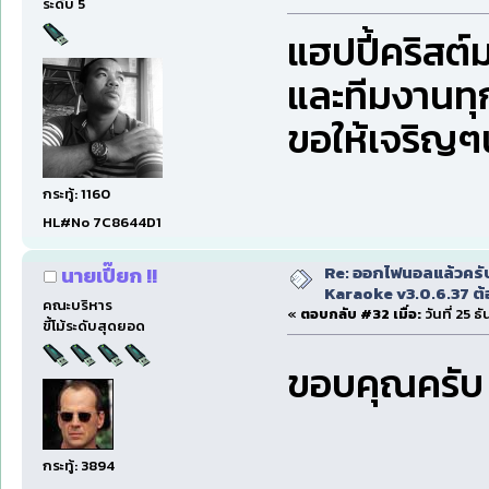
ระดับ 5
แฮปปี้คริสต์
และทีมงานทุ
ขอให้เจริญๆ
กระทู้: 1160
HL#No 7C8644D1
Re: ออกไฟนอลแล้วครั
นายเปี๊ยก !!
Karaoke v3.0.6.37 ต้
คณะบริหาร
«
ตอบกลับ #32 เมื่อ:
วันที่ 25 
ขี้โม้ระดับสุดยอด
ขอบคุณครั
กระทู้: 3894