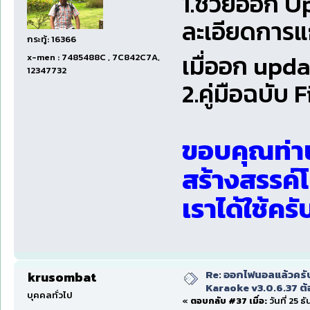
1.ช่วยออก U
ละเอียดการแก
กระทู้: 16366
เมื่ออก upda
x-men : 7485488C , 7C842C7A,
12347732
2.คู่มือฉบับ F
ขอบคุณท่า
สร้างสรรค
เราได้ใช้ครับ
Re: ออกไฟนอลแล้วครั
krusombat
Karaoke v3.0.6.37 ต้
บุคคลทั่วไป
«
ตอบกลับ #37 เมื่อ:
วันที่ 25 