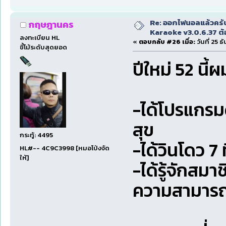
Re: ออกไฟนอลแล้วครั
กฤษฎานคร
Karaoke v3.0.6.37 ต้
ลงทะเบียน HL
«
ตอบกลับ #26 เมื่อ:
วันที่ 25 
ขี้โม้ระดับสุดยอด
ปีใหม่ 52 นี้
-ได้โปรแกรมด
สุข
กระทู้: 4495
-ได้วินโดว 7
HL#-- 4C9C3998 [หมอโป่งจัด
ให้]
-ได้รู้จักสม
ความสามาร