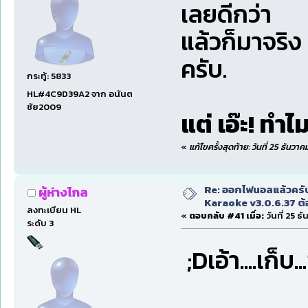
เลยดีกว่า
แล้วก็มาจริ
ครับ.
กระทู้: 5833
HL#4C9D39A2 จาก อนันต
ชัย2009
แต่ เอ๊ะ! ทำไ
«
แก้ไขครั้งสุดท้าย: วันที่ 25 ธัน
Re: ออกไฟนอลแล้วครั
ผู้ห่างไกล
Karaoke v3.0.6.37 ต้
ลงทะเบียน HL
«
ตอบกลับ #41 เมื่อ:
วันที่ 25 ธ
ระดับ 3
;Dเอ้า....เก