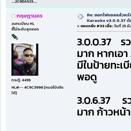
....2C8DA523....
Re: ออกไฟนอลแล้วครั
กฤษฎานคร
Karaoke v3.0.6.37 ต้
ลงทะเบียน HL
«
ตอบกลับ #33 เมื่อ:
วันที่ 25 
ขี้โม้ระดับสุดยอด
3.0.0.37 รวมก
มาก หากเอา 
มีในป้ายทะเบ
พอดู
กระทู้: 4495
HL#-- 4C9C3998 [หมอโป่งจัด
ให้]
3.0.6.37 รว
มาก ก้าวหน้าก