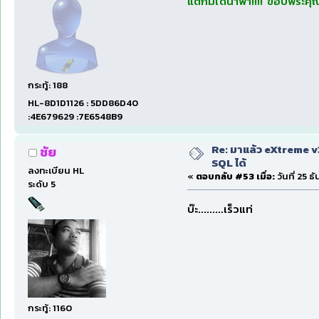
แต่ก็มิได้นำพา!!!! ขอบพระคุณค
กระทู้: 188
HL-8D1D1126 : 5DD86D40
:4E679629 :7E6548B9
Re: มาแล้ว eXtreme 
ชัย
SQL ได้
ลงทะเบียน HL
«
ตอบกลับ #53 เมื่อ:
วันที่ 25 
ระดับ 5
บ๊ะ.........เร็วแท่
กระทู้: 1160