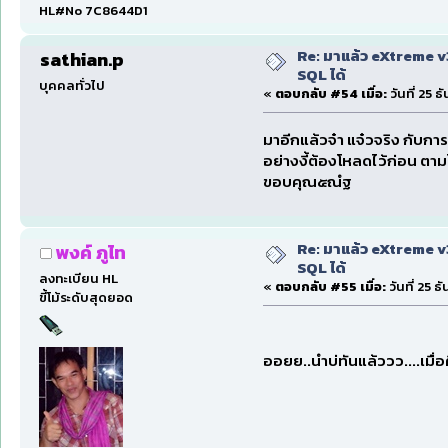
HL#No 7C8644D1
Re: มาแล้ว eXtreme 
sathian.p
SQL ได้
บุคคลทั่วไป
«
ตอบกลับ #54 เมื่อ:
วันที่ 25 
มาอีกแล้วจ๋า แจ๋วจริง กับการ
อย่างงี้ต้องโหลดไว้ก่อน ตาม
ขอบคุณ๕ณํฐ
Re: มาแล้ว eXtreme 
พงค์ ภูไท
SQL ได้
ลงทะเบียน HL
«
ตอบกลับ #55 เมื่อ:
วันที่ 25 
ขี้โม้ระดับสุดยอด
ออยย..นำบ่ทันแล้ววว....เมื่อคื