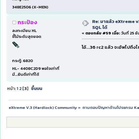
348E2506 (X-MEN)
Re: มาแล้ว eXtreme 
กระป๋อง
SQL ได้
ลงทะเบียน HL
«
ตอบกลับ #59 เมื่อ:
วันที่ 25 
ขี้โม้ระดับสุดยอด
โอ้...36 rc2 แล้ว จะอัพไปถึ
กระทู้: 6820
HL- 4408C2D9 พอใจเท่าที่
มี...ยินดีเท่าที่ได้
หน้า:
1
2
[
3
]
ขึ้นบน
eXtreme V.3 (Hardlock) Community
»
ถามตอบปัญหาด้านโปรแกรม K