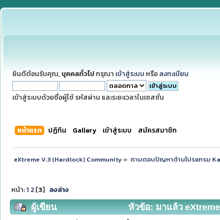
ยินดีต้อนรับคุณ,
บุคคลทั่วไป
กรุณา
เข้าสู่ระบบ
หรือ
ลงทะเบียน
เข้าสู่ระบบด้วยชื่อผู้ใช้ รหัสผ่าน และระยะเวลาในเซสชั่น
หน้าแรก
ปฏิทิน
Gallery
เข้าสู่ระบบ
สมัครสมาชิก
eXtreme V.3 (Hardlock) Community
»
ถามตอบปัญหาด้านโปรแกรม K
หน้า:
1
2
[
3
]
ลงล่าง
ผู้เขียน
หัวข้อ: มาแล้ว eXtreme