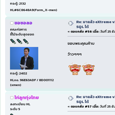
กระทู้: 2132
HL#6C8648A9(Form_X-men)
Re: มาแล้ว eXtreme 
ขอชอลอ
SQL ได้
คณะก่อการ
«
ตอบกลับ #56 เมื่อ:
วันที่ 25 
ขี้โม้ระดับสุดยอด
ขอบพระคุณค้าบ
ว้าวๆๆๆ
กระทู้: 2402
HLno. 96E63ADF / 8D001112
(xmen)
Re: มาแล้ว eXtreme 
ไก่ลูกทุ่งไทย
SQL ได้
ลงทะเบียน HL
«
ตอบกลับ #57 เมื่อ:
วันที่ 25 
ระดับ 5