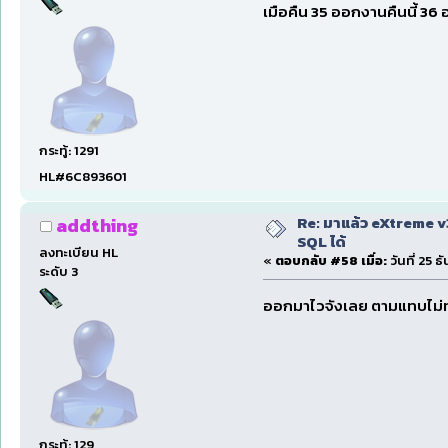
เมือคืน 35 ออกงานคืนนี้ 36 
กระทู้: 1291
HL#6C893601
Re: มาแล้ว eXtreme 
addthing
SQL ได้
ลงทะเบียน HL
«
ตอบกลับ #58 เมื่อ:
วันที่ 25 
ระดับ 3
ออกมาไวจังเลย ตามแทบไม่ทั
กระทู้: 129