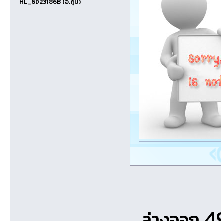
HL_6D23186B (อ.ภูมิ)
49
....ล่างออก