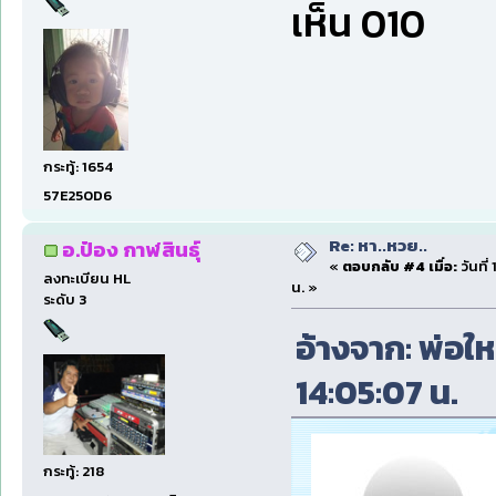
เห็น 010
กระทู้: 1654
57E250D6
Re: หา..หวย..
อ.ป๋อง กาฬสินธุ์
«
ตอบกลับ #4 เมื่อ:
วันที
ลงทะเบียน HL
น. »
ระดับ 3
อ้างจาก: พ่อให
14:05:07 น.
กระทู้: 218