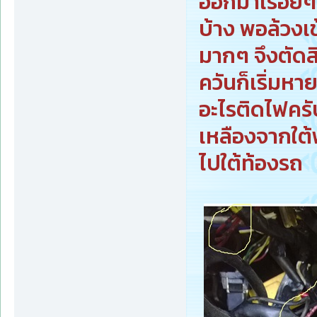
ออกมาเรื่อยๆ
บ้าง พอล้วงเ
มากๆ จึงตัด
ควันก็เริ่มหา
อะไรติดไฟคร
เหลืองจากใต้
ไปใต้ท้องรถ