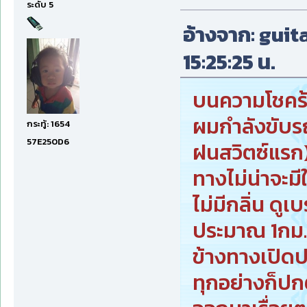
ระดับ 5
อ้างจาก: guita
15:25:25 น.
บนความโชคร้าย
ผมกำลังขับ
กระทู้: 1654
57E250D6
ฝนสวิตซ์แรก)
ทางไม่น่าจะ
ไม่มีกลิ่น ดูเ
ประมาณ 1กม. 
ข้างทางเปิดป
ทุกอย่างก็ปก