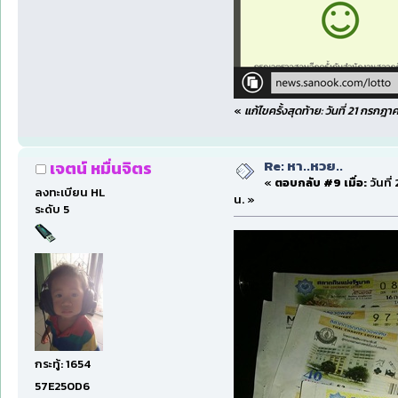
«
แก้ไขครั้งสุดท้าย: วันที่ 21 กรก
Re: หา..หวย..
เจตน์ หมื่นจิตร
«
ตอบกลับ #9 เมื่อ:
วันที
ลงทะเบียน HL
น. »
ระดับ 5
กระทู้: 1654
57E250D6