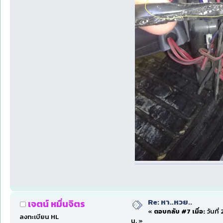
Re: หา..หวย..
เจตน์ หมื่นจิตร
«
ตอบกลับ #7 เมื่อ:
วันที่
ลงทะเบียน HL
น. »