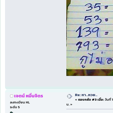
Re: หา..หวย..
เจตน์ หมื่นจิตร
«
ตอบกลับ #3 เมื่อ:
วันที่
ลงทะเบียน HL
น. »
ระดับ 5