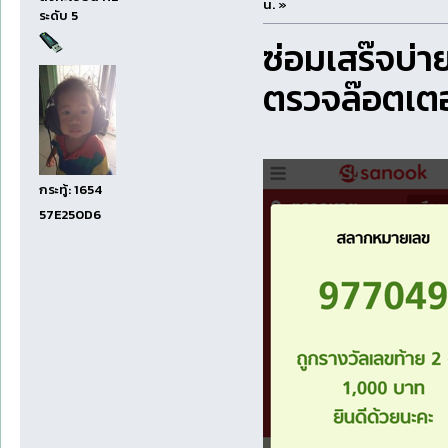
น. »
ระดับ 5
ซ่อมเสร๊จบ่า
ตรวจล๊อตเตอร
กระทู้: 1654
57E250D6