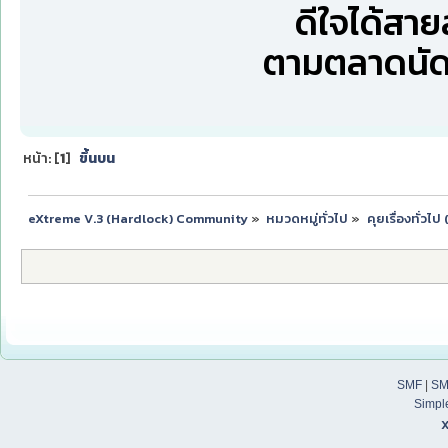
ดีใจได้สายล
ตามตลาดนัดอ
หน้า: [
1
]
ขึ้นบน
eXtreme V.3 (Hardlock) Community
»
หมวดหมู่ทั่วไป
»
คุยเรื่องทั่วไ
SMF
|
SM
Simpl