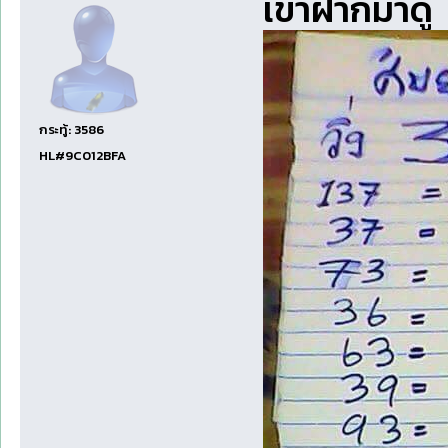
เขาฝากมาด
กระทู้: 3586
HL#9C012BFA