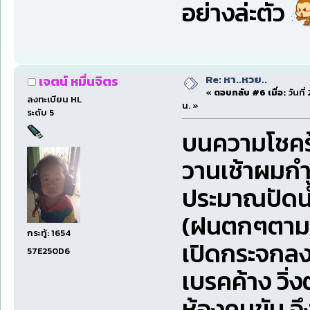
อย่างล่ะตัว
Re: หา..หวย..
เจตน์ หมื่นจิตร
«
ตอบกลับ #6 เมื่อ:
วันที่
ลงทะเบียน HL
น. »
ระดับ 5
บนความโชคร้า
วานเช้าผมก
ประมาณปัดน้
(ฝนตกๆตามข้
กระทู้: 1654
เปิดกระจกลงข
57E250D6
เบรคค้าง วิ่
ห้องคนขับ จึ