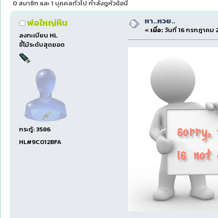
0 สมาชิก และ 1 บุคคลทั่วไป กำลังดูหัวข้อนี้
หา..หวย..
พ่อใหญ่หิน
«
เมื่อ:
วันที่ 16 กรกฎาคม 
ลงทะเบียน HL
ขี้โม้ระดับสุดยอด
กระทู้: 3586
HL#9C012BFA