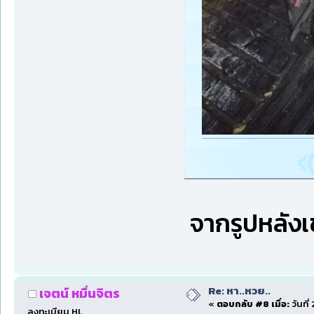
จากรูปหลังเข้
Re: หา..หวย..
เจตน์ หมื่นจิตร
«
ตอบกลับ #8 เมื่อ:
วันที
ลงทะเบียน HL