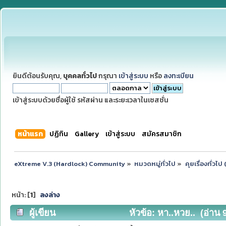
ยินดีต้อนรับคุณ,
บุคคลทั่วไป
กรุณา
เข้าสู่ระบบ
หรือ
ลงทะเบียน
เข้าสู่ระบบด้วยชื่อผู้ใช้ รหัสผ่าน และระยะเวลาในเซสชั่น
หน้าแรก
ปฏิทิน
Gallery
เข้าสู่ระบบ
สมัครสมาชิก
eXtreme V.3 (Hardlock) Community
»
หมวดหมู่ทั่วไป
»
คุยเรื่องทั่วไ
หน้า: [
1
]
ลงล่าง
ผู้เขียน
หัวข้อ: หา..หวย.. (อ่าน 9