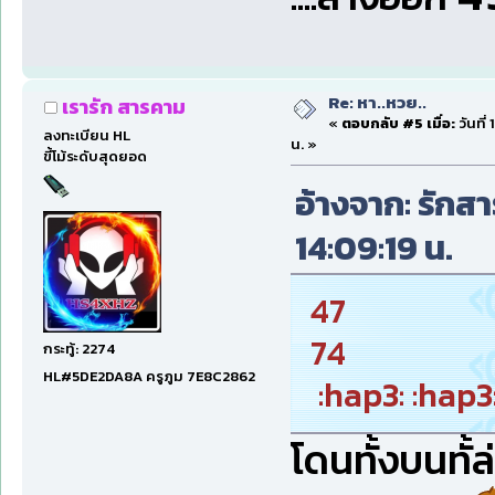
Re: หา..หวย..
เรารัก สารคาม
«
ตอบกลับ #5 เมื่อ:
วันที่
ลงทะเบียน HL
น. »
ขี้โม้ระดับสุดยอด
อ้างจาก: รักสา
14:09:19 น.
47
74
กระทู้: 2274
HL#5DE2DA8A ครูภูม 7E8C2862
:hap3: :hap3:
โดนทั้งบนทั้