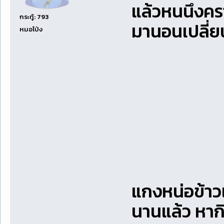
แล้วหนนึงครา
กระทู้: 793
มานอนเปลี่ย
หมอโป่ง
แกงหน่อข้าว
นานแล้ว หาก