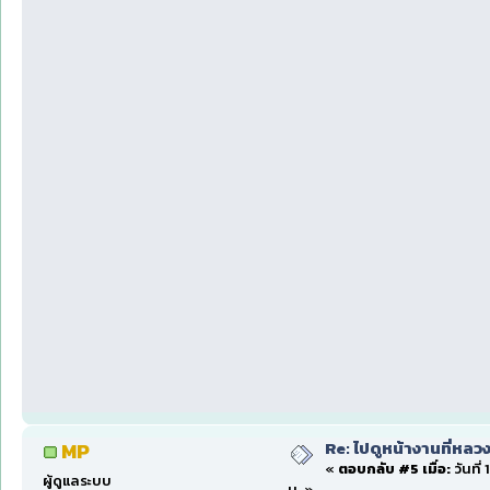
Re: ไปดูหน้างานที่หล
MP
«
ตอบกลับ #5 เมื่อ:
วันที
ผู้ดูแลระบบ
น. »