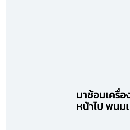
มาซ้อมเครื่อ
หน้าไป พนมเ