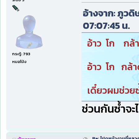
อ้างจาก: ภูวดิษ
07:07:45 น.
อ้าว โก กล้า
กระทู้: 793
หมอโป่ง
อ้าว โก กล้
เดี๋ยวผมช่วย
ช่วนกันซ้ำจะ
Re: ไปดูหน้างานที่หล