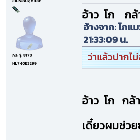
ขี้โม้ระดับสุดยอด
อ้าว โก กล้
อ้างจาก: โกแมว
21:33:09 น.
ว่าแล้วปากไม
กระทู้: 8173
HL740E3299
อ้าว โก กล้
เดี๋ยวผมช่ว