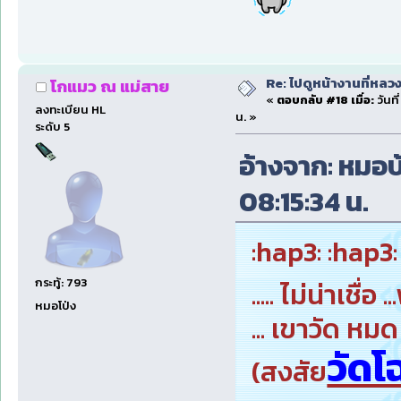
Re: ไปดูหน้างานที่หล
โกแมว ณ แม่สาย
«
ตอบกลับ #18 เมื่อ:
วันที
ลงทะเบียน HL
น. »
ระดับ 5
อ้างจาก: หมอบ้
08:15:34 น.
:hap3: :hap3:
กระทู้: 793
..... ไม่น่าเชื่อ
หมอโป่ง
... เขาวัด หมด
วัด
(สงสัย