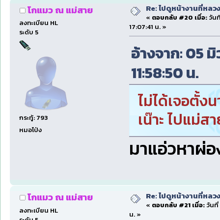
Re: ไปดูหน้างานที่หล
โกแมว ณ แม่สาย
«
ตอบกลับ #20 เมื่อ:
วันท
ลงทะเบียน HL
17:07:41 น. »
ระดับ 5
อ้างจาก: 05 มิ
11:58:50 น.
ไม่ได้เจอตั้ง
เน๊าะ ไปแม่ส
กระทู้: 793
หมอโป่ง
มาแอ่วหาผ่อง
Re: ไปดูหน้างานที่หล
โกแมว ณ แม่สาย
«
ตอบกลับ #21 เมื่อ:
วันที
ลงทะเบียน HL
น. »
ระดับ 5