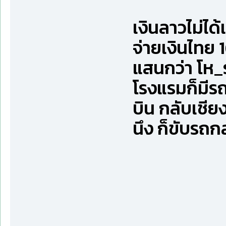
เงินลาวไม่ได
จ่ายเงินไทย
แสนกว่า โห_
โรงแรมก็มีรถ
บิน กลับเชีย
นึง ก็ขับรถก