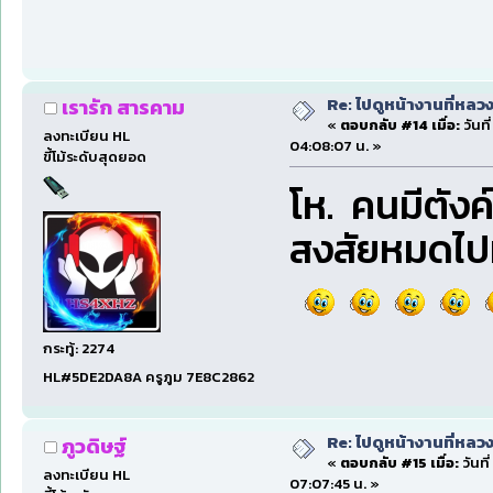
Re: ไปดูหน้างานที่หล
เรารัก สารคาม
«
ตอบกลับ #14 เมื่อ:
วันที
ลงทะเบียน HL
04:08:07 น. »
ขี้โม้ระดับสุดยอด
โห. คนมีตังค์
สงสัยหมดไป
กระทู้: 2274
HL#5DE2DA8A ครูภูม 7E8C2862
Re: ไปดูหน้างานที่หล
ภูวดิษฐ์
«
ตอบกลับ #15 เมื่อ:
วันที
ลงทะเบียน HL
07:07:45 น. »