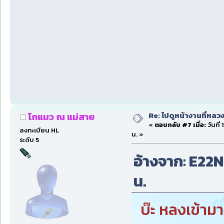
Re: ไปดูหน้างานที่หล
โกแมว ณ แม่สาย
«
ตอบกลับ #7 เมื่อ:
วันที่
ลงทะเบียน HL
น. »
ระดับ 5
อ้างจาก: E22NP
น.
บ๊ะ หลงเข้าม