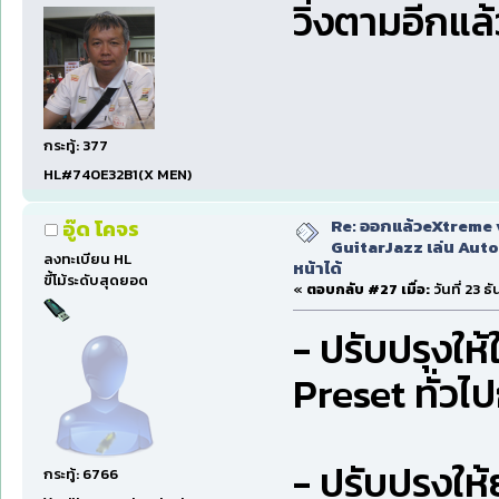
วิ่งตามอีกแล้
กระทู้: 377
HL#740E32B1(X MEN)
Re: ออกแล้วeXtreme 
อู๊ด โคจร
GuitarJazz เล่น Auto
ลงทะเบียน HL
หน้าได้
ขี้โม้ระดับสุดยอด
«
ตอบกลับ #27 เมื่อ:
วันที่ 23 
- ปรับปรุงให้
Preset ทั่วไ
- ปรับปรุงให
กระทู้: 6766