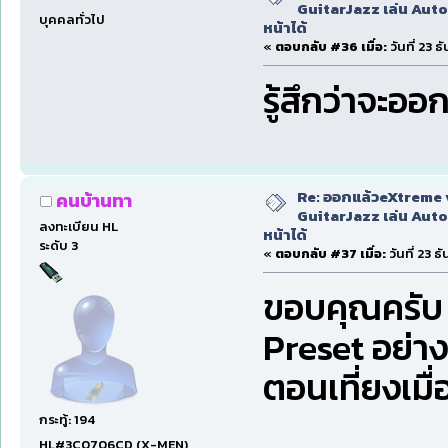
GuitarJazz เล่น Auto
บุคคลทั่วไป
หน้าได้
«
ตอบกลับ #36 เมื่อ:
วันที่ 23 
รู้สึกว่าจะออกท
Re: ออกแล้วeXtreme 
คนบ้านทา
GuitarJazz เล่น Auto
ลงทะเบียน HL
หน้าได้
ระดับ 3
«
ตอบกลับ #37 เมื่อ:
วันที่ 23 
ขอบคุณครับ 
Preset อย่าง
ตอนเที่ยงเมื
กระทู้: 194
HL#3C0706CD (X-MEN)