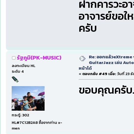
ฝากคารวะอา
อาจารย์ขอใ
ครับ
Re: ออกแล้วeXtreme 
รัฐภูมิ(PK-MUSIC)
GuitarJazz เล่น Auto
ลงทะเบียน HL
หน้าได้
ระดับ 4
«
ตอบกลับ #49 เมื่อ:
วันที่ 23 
ขอบคุณครับ..
กระทู้: 302
HL#7C12B2A8 ซื้อจากท่าน x-
men