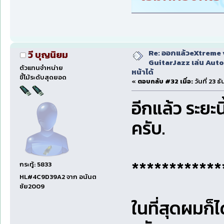
Re: ออกแล้วeXtreme 
วี บุญนิยม
GuitarJazz เล่น Auto
ตัวแทนจำหน่าย
หน้าได้
ขี้โม้ระดับสุดยอด
«
ตอบกลับ #32 เมื่อ:
วันที่ 23 
อีกแล้ว ระย
ครับ.
************
กระทู้: 5833
HL#4C9D39A2 จาก อนันต
ชัย2009
ในที่สุดผมก็