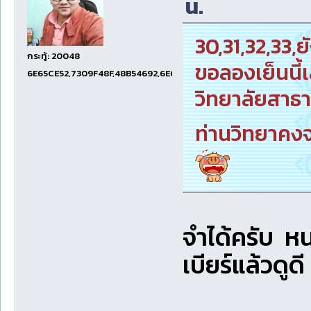
น.
30,31,32,33,ย
กระทู้: 20048
ขอลองเย็นนี้เ
6E65CE52,7309F48F,48B54692,6E674E74,1E001EF5
วิทยาลัยสาธา
ท่านวิทยาคงจะ
จำได้ครับ ห
เบียร์แล้วดูดี