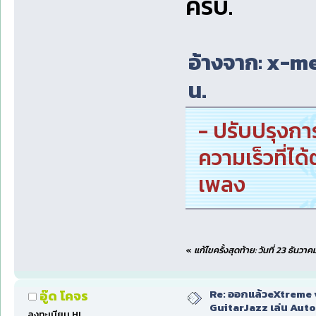
ครับ.
อ้างจาก: x-men
น.
- ปรับปรุงกา
ความเร็วที่ได
เพลง
«
แก้ไขครั้งสุดท้าย: วันที่ 23 ธันว
Re: ออกแล้วeXtreme 
อู๊ด โคจร
GuitarJazz เล่น Auto
ลงทะเบียน HL