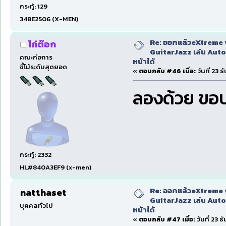
กระทู้: 129
348E2506 (X-MEN)
Re: ออกแล้วeXtreme 
ไก่ต๊อก
GuitarJazz เล่น Auto
คณะก่อการ
หน้าได้
ขี้โม้ระดับสุดยอด
«
ตอบกลับ #46 เมื่อ:
วันที่ 23 
ลองด้วย ขอ
กระทู้: 2332
HL#840A3EF9 (x-men)
Re: ออกแล้วeXtreme 
natthaset
GuitarJazz เล่น Auto
บุคคลทั่วไป
หน้าได้
«
ตอบกลับ #47 เมื่อ:
วันที่ 23 