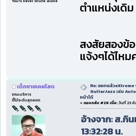
You'll never drunk alone
ตำแหน่งเดิม (
สงสัยสองข้อน
แจ้งๆได้ไหม
Re: ออกแล้วeXtreme 
เด็กชายเคยโสด
GuitarJazz เล่น Auto
คณะบริหาร
หน้าได้
ขี้โม้ระดับสุดยอด
«
ตอบกลับ #28 เมื่อ:
วันที่ 23 
อ้างจาก: ส.กินเ
13:32:28 น.