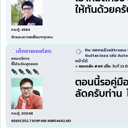
ให้ทันด้วยคร
กระทู้: 4584
รักและเคารพเพื่อนๆทุกคน
Re: ออกแล้วeXtreme 
เด็กชายเคยโสด
GuitarJazz เล่น Auto
คณะบริหาร
หน้าได้
ขี้โม้ระดับสุดยอด
«
ตอบกลับ #40 เมื่อ:
วันที่ 23 
ตอนนี้รอคู่มื
ลัดครับท่าน ไ
กระทู้: 20048
6E65CE52,7309F48F,48B54692,6E674E74,1E001EF5