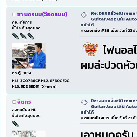
Re: ออกแล้วeXtreme 
ชา นครนม(ว๊อคแมน)
GuitarJazz เล่น Auto
คณะก่อการ
หน้าได้
ขี้โม้ระดับสุดยอด
«
ตอบกลับ #38 เมื่อ:
วันที่ 23 
ไฟนอลได
ผมล่ะปวดหั
กระทู้: 3614
HL1. 3C0786CF HL2. 8F60CE2C
HL3. 5DD8ED51 [X-men]
Re: ออกแล้วeXtreme 
จิตกร
GuitarJazz เล่น Auto
ลงทะเบียน HL
หน้าได้
ขี้โม้ระดับสุดยอด
«
ตอบกลับ #39 เมื่อ:
วันที่ 23 
เอาหมดครับ อ