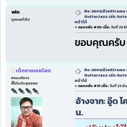
Re: ออกแล้วeXtreme 
win
GuitarJazz เล่น Auto
บุคคลทั่วไป
หน้าได้
«
ตอบกลับ #30 เมื่อ:
วันที่ 23 
ขอบคุณครับ
Re: ออกแล้วeXtreme 
เด็กชายเคยโสด
GuitarJazz เล่น Auto
คณะบริหาร
หน้าได้
ขี้โม้ระดับสุดยอด
«
ตอบกลับ #31 เมื่อ:
วันที่ 23 ธ
อ้างจาก: อู๊ด โ
น.