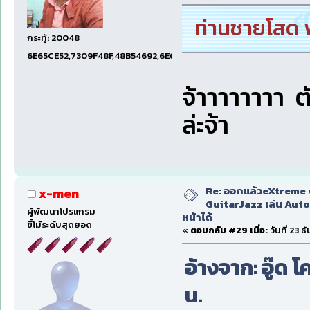
ท่านชายโสด พ
กระทู้: 20048
6E65CE52,7309F48F,48B54692,6E674E74,1E001EF5
จ้าาาาาาาา ต
ล่ะจ้า
Re: ออกแล้วeXtreme 
x-men
GuitarJazz เล่น Auto
ผู้พัฒนาโปรแกรม
หน้าได้
ขี้โม้ระดับสุดยอด
«
ตอบกลับ #29 เมื่อ:
วันที่ 23 
อ้างจาก: อู๊ด โ
น.