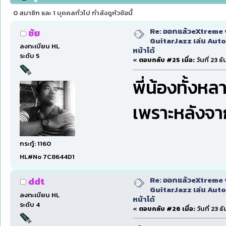
หน้าได้ (อ่าน 118394 ครั้ง)
0 สมาชิก และ 1 บุคคลทั่วไป กำลังดูหัวข้อนี้
Re: ออกแล้วeXtreme 
ชัย
GuitarJazz เล่น Auto
ลงทะเบียน HL
หน้าได้
ระดับ 5
«
ตอบกลับ #25 เมื่อ:
วันที่ 23 
พี่น้องทั้งหล
เพราะหลังจากน
กระทู้: 1160
HL#No 7C8644D1
Re: ออกแล้วeXtreme 
ddt
GuitarJazz เล่น Auto
ลงทะเบียน HL
หน้าได้
ระดับ 4
«
ตอบกลับ #26 เมื่อ:
วันที่ 23 