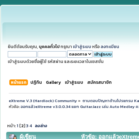
ยินดีต้อนรับคุณ,
บุคคลทั่วไป
กรุณา
เข้าสู่ระบบ
หรือ
ลงทะเบียน
เข้าสู่ระบบด้วยชื่อผู้ใช้ รหัสผ่าน และระยะเวลาในเซสชั่น
หน้าแรก
ปฏิทิน
Gallery
เข้าสู่ระบบ
สมัครสมาชิก
eXtreme V.3 (Hardlock) Community
»
ถามตอบปัญหาด้านโปรแกรม K
หัวข้อ:
ออกแล้วeXtreme v3.0.0.34 แยก GuitarJazz เล่น Auto Medley ควา
หน้า:
1
[
2
]
3
4
ลงล่าง
ผู้เขียน
หัวข้อ: ออกแล้วeXtreme