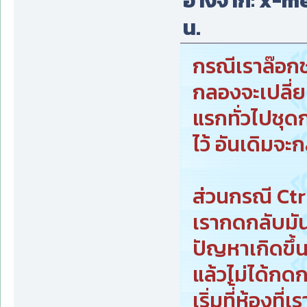
อ้างจาก: x-men
น.
กรณีเราล๊อกช
กลองจะเปลี่ย
แรกทั่วไปชุด
ไว้ อันเดิมจะ
ส่วนกรณี Ctr
เรากดกลับมัน
ปัญหาเกิดขึ้
แล้วไม่ได้ก
เริ่มที่้ห้องที