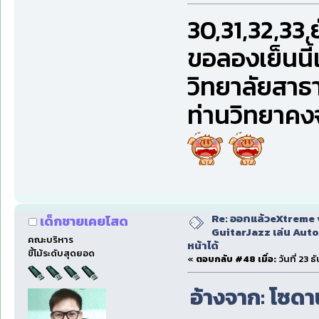
30,31,32,33,
ขอลองเย็นนี้
วิทยาลัยสาธ
ท่านวิทยาคงจ
Re: ออกแล้วeXtreme 
เด็กชายเคยโสด
GuitarJazz เล่น Auto
คณะบริหาร
หน้าได้
ขี้โม้ระดับสุดยอด
«
ตอบกลับ #48 เมื่อ:
วันที่ 23 
อ้างจาก: โซดาน