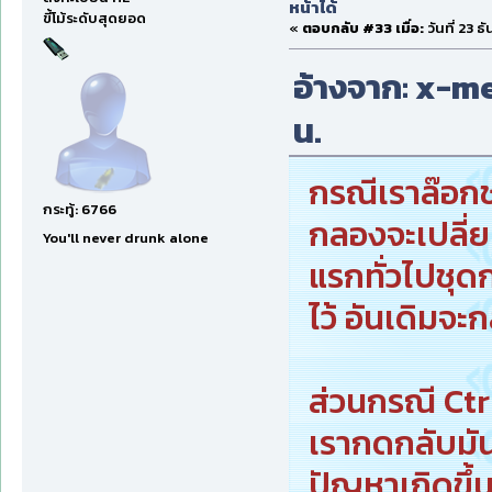
หน้าได้
ขี้โม้ระดับสุดยอด
«
ตอบกลับ #33 เมื่อ:
วันที่ 23 
อ้างจาก: x-men
น.
กรณีเราล๊อกช
กระทู้: 6766
กลองจะเปลี่ย
You'll never drunk alone
แรกทั่วไปชุด
ไว้ อันเดิมจะ
ส่วนกรณี Ctr
เรากดกลับมัน
ปัญหาเกิดขึ้