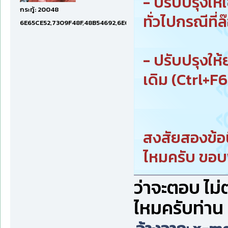
- ปรับปรุงให้
กระทู้: 20048
ทั่วไปกรณีที่
6E65CE52,7309F48F,48B54692,6E674E74,1E001EF5
- ปรับปรุงให
เดิม (Ctrl+F6)
สงสัยสองข้อน
ไหมครับ ขอบ
ว่าจะตอบ ไม
ไหมครับท่าน