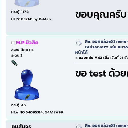
ขอบคุณครับ
กระทู้: 1178
Hl.7C1132AD by X-Men
Re: ออกแล้วeXtreme 
M.P.มิวสิค
GuitarJazz เล่น Auto
ลงทะเบียน HL
หน้าได้
ระดับ 2
«
ตอบกลับ #43 เมื่อ:
วันที่ 23 
ขอ test ด้ว
กระทู้: 46
HL#:NO 54095314 , 54A17A99
Re: ออกแล้วeXtreme 
ฅนสันจร