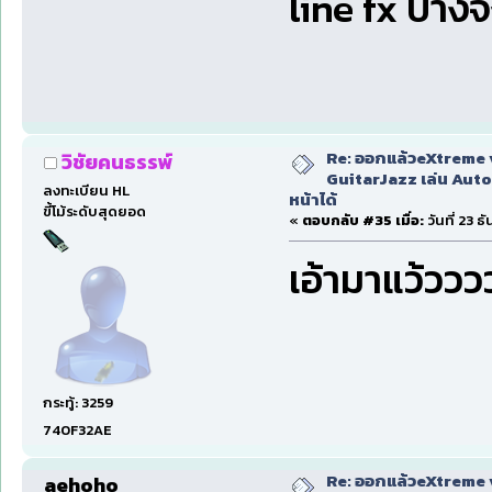
line fx บางจ
Re: ออกแล้วeXtreme 
วิชัยคนธรรพ์
GuitarJazz เล่น Auto
ลงทะเบียน HL
หน้าได้
ขี้โม้ระดับสุดยอด
«
ตอบกลับ #35 เมื่อ:
วันที่ 23 
เอ้ามาแว้ววว
กระทู้: 3259
740F32AE
Re: ออกแล้วeXtreme 
aehoho