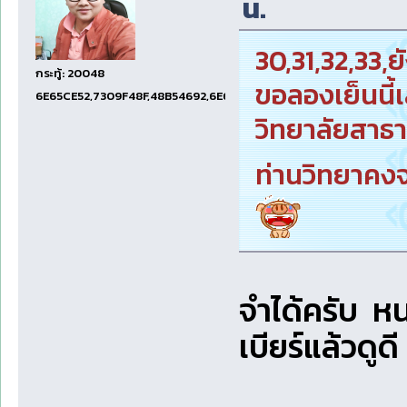
น.
30,31,32,33,ย
กระทู้: 20048
ขอลองเย็นนี้เ
6E65CE52,7309F48F,48B54692,6E674E74,1E001EF5
วิทยาลัยสาธา
ท่านวิทยาคงจะ
จำได้ครับ ห
เบียร์แล้วดูดี