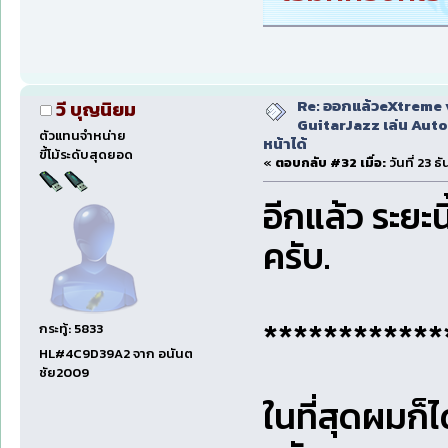
Re: ออกแล้วeXtreme 
วี บุญนิยม
GuitarJazz เล่น Auto
ตัวแทนจำหน่าย
หน้าได้
ขี้โม้ระดับสุดยอด
«
ตอบกลับ #32 เมื่อ:
วันที่ 23 
อีกแล้ว ระย
ครับ.
************
กระทู้: 5833
HL#4C9D39A2 จาก อนันต
ชัย2009
ในที่สุดผมก็