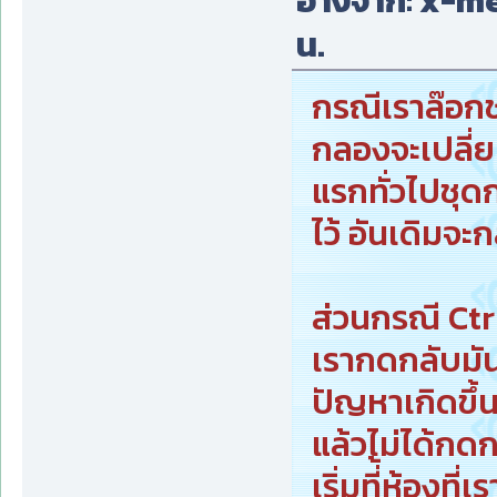
อ้างจาก: x-men
น.
กรณีเราล๊อกช
กลองจะเปลี่ย
แรกทั่วไปชุด
ไว้ อันเดิมจะ
ส่วนกรณี Ctr
เรากดกลับมัน
ปัญหาเกิดขึ้
แล้วไม่ได้ก
เริ่มที่้ห้องที