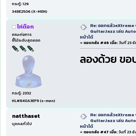
กระทู้: 129
348E2506 (X-MEN)
Re: ออกแล้วeXtreme 
ไก่ต๊อก
GuitarJazz เล่น Auto
คณะก่อการ
หน้าได้
ขี้โม้ระดับสุดยอด
«
ตอบกลับ #46 เมื่อ:
วันที่ 23 
ลองด้วย ขอ
กระทู้: 2332
HL#840A3EF9 (x-men)
Re: ออกแล้วeXtreme 
natthaset
GuitarJazz เล่น Auto
บุคคลทั่วไป
หน้าได้
«
ตอบกลับ #47 เมื่อ:
วันที่ 23 