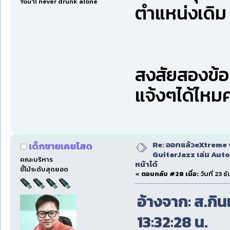
You'll never drunk alone
ตำแหน่งเดิม (
สงสัยสองข้อน
แจ้งๆได้ไหม
Re: ออกแล้วeXtreme 
เด็กชายเคยโสด
GuitarJazz เล่น Auto
คณะบริหาร
หน้าได้
ขี้โม้ระดับสุดยอด
«
ตอบกลับ #28 เมื่อ:
วันที่ 23 
อ้างจาก: ส.กินเ
13:32:28 น.