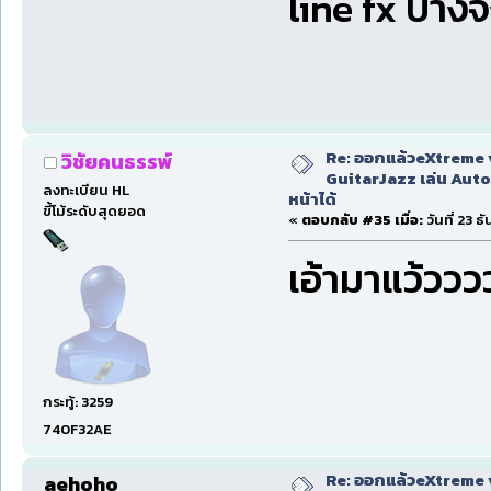
line fx บางจ
Re: ออกแล้วeXtreme 
วิชัยคนธรรพ์
GuitarJazz เล่น Auto
ลงทะเบียน HL
หน้าได้
ขี้โม้ระดับสุดยอด
«
ตอบกลับ #35 เมื่อ:
วันที่ 23 
เอ้ามาแว้ววว
กระทู้: 3259
740F32AE
Re: ออกแล้วeXtreme 
aehoho