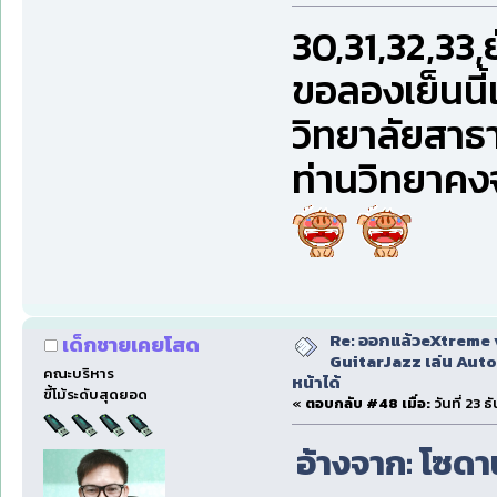
30,31,32,33,
ขอลองเย็นนี้
วิทยาลัยสาธ
ท่านวิทยาคงจ
Re: ออกแล้วeXtreme 
เด็กชายเคยโสด
GuitarJazz เล่น Auto
คณะบริหาร
หน้าได้
ขี้โม้ระดับสุดยอด
«
ตอบกลับ #48 เมื่อ:
วันที่ 23 
อ้างจาก: โซดาน