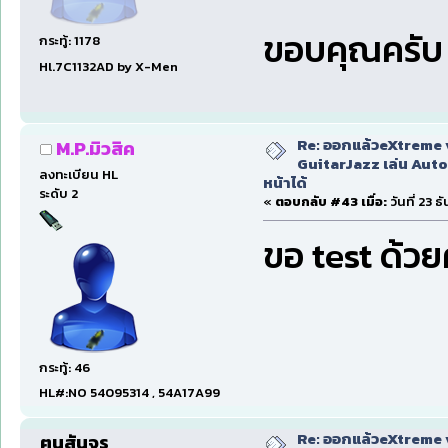
ขอบคุณครับ
กระทู้: 1178
Hl.7C1132AD by X-Men
Re: ออกแล้วeXtreme 
M.P.มิวสิค
GuitarJazz เล่น Auto
ลงทะเบียน HL
หน้าได้
ระดับ 2
«
ตอบกลับ #43 เมื่อ:
วันที่ 23 
ขอ test ด้ว
กระทู้: 46
HL#:NO 54095314 , 54A17A99
Re: ออกแล้วeXtreme 
ฅนสันจร