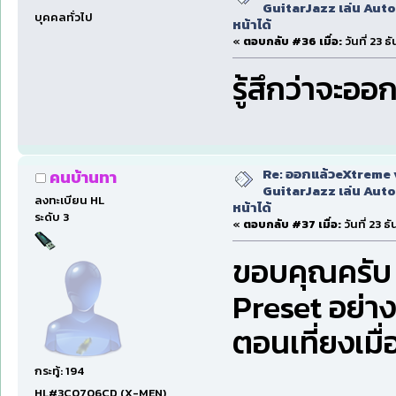
GuitarJazz เล่น Auto
บุคคลทั่วไป
หน้าได้
«
ตอบกลับ #36 เมื่อ:
วันที่ 23 
รู้สึกว่าจะออกท
Re: ออกแล้วeXtreme 
คนบ้านทา
GuitarJazz เล่น Auto
ลงทะเบียน HL
หน้าได้
ระดับ 3
«
ตอบกลับ #37 เมื่อ:
วันที่ 23 
ขอบคุณครับ 
Preset อย่าง
ตอนเที่ยงเมื
กระทู้: 194
HL#3C0706CD (X-MEN)