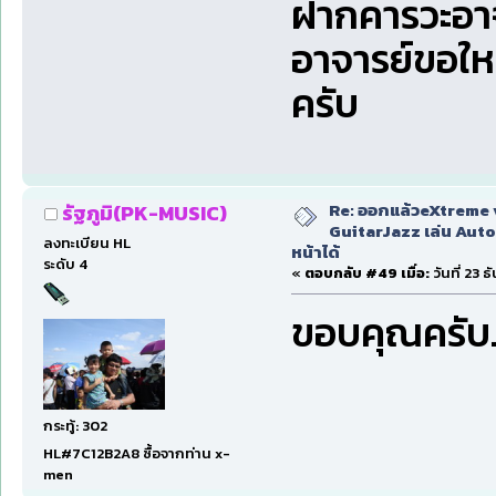
ฝากคารวะอา
อาจารย์ขอใ
ครับ
Re: ออกแล้วeXtreme 
รัฐภูมิ(PK-MUSIC)
GuitarJazz เล่น Auto
ลงทะเบียน HL
หน้าได้
ระดับ 4
«
ตอบกลับ #49 เมื่อ:
วันที่ 23 
ขอบคุณครับ..
กระทู้: 302
HL#7C12B2A8 ซื้อจากท่าน x-
men