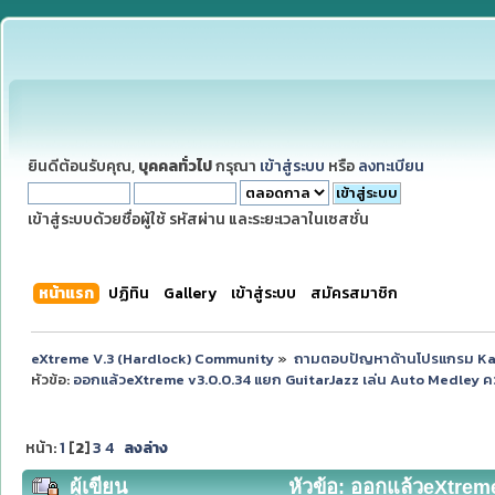
ยินดีต้อนรับคุณ,
บุคคลทั่วไป
กรุณา
เข้าสู่ระบบ
หรือ
ลงทะเบียน
เข้าสู่ระบบด้วยชื่อผู้ใช้ รหัสผ่าน และระยะเวลาในเซสชั่น
หน้าแรก
ปฏิทิน
Gallery
เข้าสู่ระบบ
สมัครสมาชิก
eXtreme V.3 (Hardlock) Community
»
ถามตอบปัญหาด้านโปรแกรม K
หัวข้อ:
ออกแล้วeXtreme v3.0.0.34 แยก GuitarJazz เล่น Auto Medley ควา
หน้า:
1
[
2
]
3
4
ลงล่าง
ผู้เขียน
หัวข้อ: ออกแล้วeXtreme