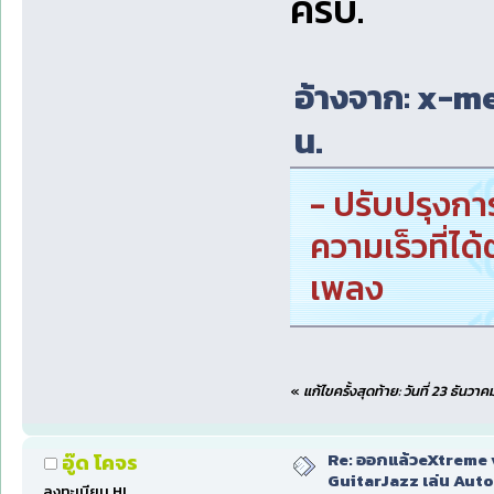
ครับ.
อ้างจาก: x-men
น.
- ปรับปรุงกา
ความเร็วที่ได
เพลง
«
แก้ไขครั้งสุดท้าย: วันที่ 23 ธันว
Re: ออกแล้วeXtreme 
อู๊ด โคจร
GuitarJazz เล่น Auto
ลงทะเบียน HL