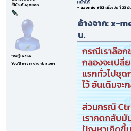
หน้าได้
ขี้โม้ระดับสุดยอด
«
ตอบกลับ #33 เมื่อ:
วันที่ 23 
อ้างจาก: x-men
น.
กรณีเราล๊อกช
กระทู้: 6766
กลองจะเปลี่ย
You'll never drunk alone
แรกทั่วไปชุด
ไว้ อันเดิมจะ
ส่วนกรณี Ctr
เรากดกลับมัน
ปัญหาเกิดขึ้