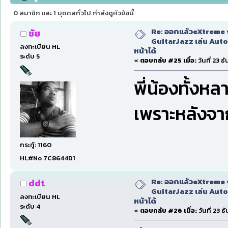
หน้าได้ (อ่าน 118386 ครั้ง)
0 สมาชิก และ 1 บุคคลทั่วไป กำลังดูหัวข้อนี้
Re: ออกแล้วeXtreme 
ชัย
GuitarJazz เล่น Auto
ลงทะเบียน HL
หน้าได้
ระดับ 5
«
ตอบกลับ #25 เมื่อ:
วันที่ 23 
พี่น้องทั้งหล
เพราะหลังจากน
กระทู้: 1160
HL#No 7C8644D1
Re: ออกแล้วeXtreme 
ddt
GuitarJazz เล่น Auto
ลงทะเบียน HL
หน้าได้
ระดับ 4
«
ตอบกลับ #26 เมื่อ:
วันที่ 23 