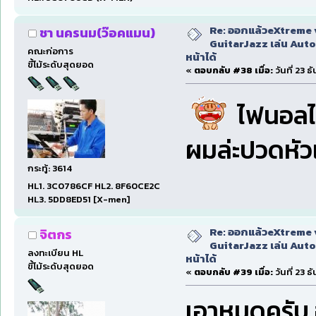
Re: ออกแล้วeXtreme 
ชา นครนม(ว๊อคแมน)
GuitarJazz เล่น Auto
คณะก่อการ
หน้าได้
ขี้โม้ระดับสุดยอด
«
ตอบกลับ #38 เมื่อ:
วันที่ 23 
ไฟนอลได
ผมล่ะปวดหั
กระทู้: 3614
HL1. 3C0786CF HL2. 8F60CE2C
HL3. 5DD8ED51 [X-men]
Re: ออกแล้วeXtreme 
จิตกร
GuitarJazz เล่น Auto
ลงทะเบียน HL
หน้าได้
ขี้โม้ระดับสุดยอด
«
ตอบกลับ #39 เมื่อ:
วันที่ 23 
เอาหมดครับ อ