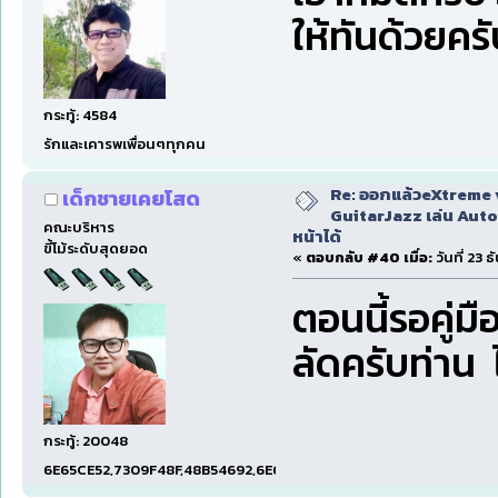
ให้ทันด้วยคร
กระทู้: 4584
รักและเคารพเพื่อนๆทุกคน
Re: ออกแล้วeXtreme 
เด็กชายเคยโสด
GuitarJazz เล่น Auto
คณะบริหาร
หน้าได้
ขี้โม้ระดับสุดยอด
«
ตอบกลับ #40 เมื่อ:
วันที่ 23 
ตอนนี้รอคู่มื
ลัดครับท่าน ไ
กระทู้: 20048
6E65CE52,7309F48F,48B54692,6E674E74,1E001EF5