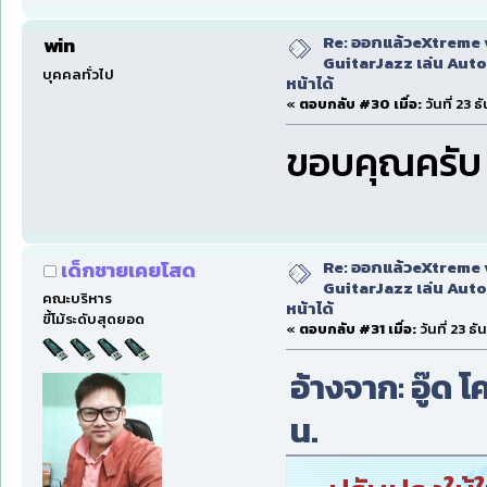
Re: ออกแล้วeXtreme 
win
GuitarJazz เล่น Auto
บุคคลทั่วไป
หน้าได้
«
ตอบกลับ #30 เมื่อ:
วันที่ 23 
ขอบคุณครับ
Re: ออกแล้วeXtreme 
เด็กชายเคยโสด
GuitarJazz เล่น Auto
คณะบริหาร
หน้าได้
ขี้โม้ระดับสุดยอด
«
ตอบกลับ #31 เมื่อ:
วันที่ 23 ธ
อ้างจาก: อู๊ด โ
น.