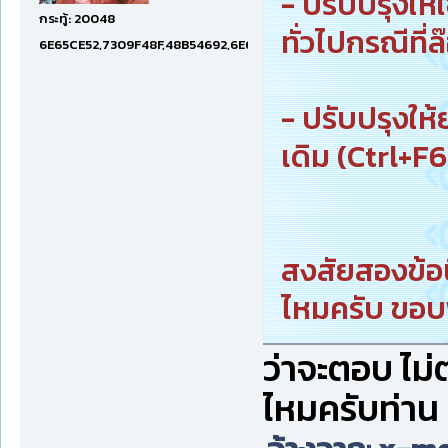
- ปรับปรุงให้
กระทู้: 20048
ทั่วไปกรณีที่
6E65CE52,7309F48F,48B54692,6E674E74,1E001EF5
- ปรับปรุงให
เดิม (Ctrl+F6)
สงสัยสองข้อน
ไหมครับ ขอบ
ว่าจะตอบ ไม
ไหมครับท่าน