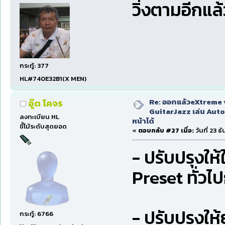
วิ่งตามอีกแล้
กระทู้: 377
HL#740E32B1(X MEN)
Re: ออกแล้วeXtreme 
อู๊ด โคจร
GuitarJazz เล่น Auto
ลงทะเบียน HL
หน้าได้
ขี้โม้ระดับสุดยอด
«
ตอบกลับ #27 เมื่อ:
วันที่ 23 
- ปรับปรุงให้
Preset ทั่วไ
- ปรับปรุงให
กระทู้: 6766