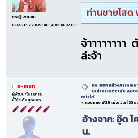
ท่านชายโสด พ
กระทู้: 20048
6E65CE52,7309F48F,48B54692,6E674E74,1E001EF5
จ้าาาาาาาา ต
ล่ะจ้า
Re: ออกแล้วeXtreme 
x-men
GuitarJazz เล่น Auto
ผู้พัฒนาโปรแกรม
หน้าได้
ขี้โม้ระดับสุดยอด
«
ตอบกลับ #29 เมื่อ:
วันที่ 23 
อ้างจาก: อู๊ด โ
น.