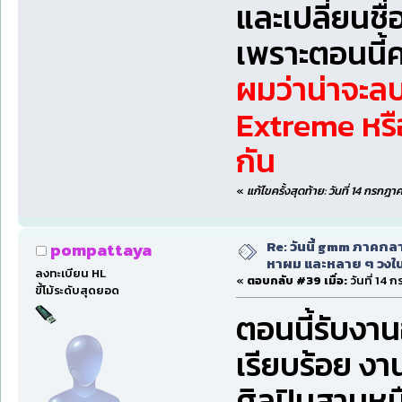
และเปลี่ยนชื่อ
เพราะตอนนี้ค
ผมว่าน่าจะลบก
Extreme หรื
กัน
«
แก้ไขครั้งสุดท้าย: วันที่ 14 กรกฎ
Re: วันนี้ gmm ภาคก
pompattaya
หาผม และหลาย ๆ วงใน
ลงทะเบียน HL
«
ตอบกลับ #39 เมื่อ:
วันที่ 14 
ขี้โม้ระดับสุดยอด
ตอนนี้รับงานอ
เรียบร้อย งาน
ศิลปินสามหม