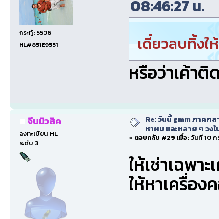
08:46:27 น.
กระทู้: 5506
เดี๋ยวลบทิ้งใ
HL#851E9551
หรือว่าเค้าติ
Re: วันนี้ gmm ภาคก
จีนมิวสิค
หาผม และหลาย ๆ วงใน
ลงทะเบียน HL
«
ตอบกลับ #29 เมื่อ:
วันที่ 10 
ระดับ 3
ให้เช่าเฉพาะ
ให้หาเครื่อ