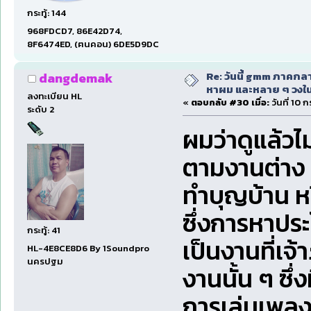
กระทู้: 144
968FDCD7, 86E42D74,
8F6474ED, (ฅนคอน) 6DE5D9DC
Re: วันนี้ gmm ภาคก
dangdemak
หาผม และหลาย ๆ วงใน
ลงทะเบียน HL
«
ตอบกลับ #30 เมื่อ:
วันที่ 10 
ระดับ 2
ผมว่าดูแล้วไม
ตามงานต่าง 
ทำบุญบ้าน หร
ซึ่งการหาปร
กระทู้: 41
เป็นงานที่เ
HL-4E8CE8D6 By 1Soundpro
นครปฐม
งานนั้น ๆ ซึ
การเล่นเพลง 