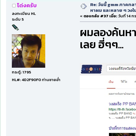
Re: วันนี้ gmm ภาคก
โด่งครับ
หาผม และหลาย ๆ วงใน
ลงทะเบียน HL
«
ตอบกลับ #37 เมื่อ:
วันที่ 14 
ระดับ 5
ผมลองค้นหาในก
เลย ฮี่ๆๆ...
กระทู้: 1795
HL#: 4D2F90F0 ท่านชายอ่ำ