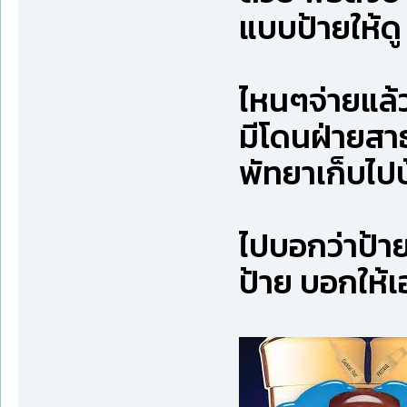
แบบป้ายให้ดู
ไหนๆจ่ายแล้
มีโดนฝ่ายสา
พัทยาเก็บไปบ
ไปบอกว่าป้า
ป้าย บอกให้