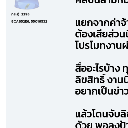
กระทู้: 2295
แยกจากค่าจ้า
8CA852E6, 55019532
ต้องเสียส่วน
โปรโมทงานผ
สื่ออะไรบ้าง 
ลิขสิทธิ์ งา
อยากเป็นข่า
แล้วโดนจับลิ
ด้วย พอลงป้