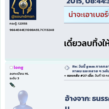
2015, 08:44:3
น่าจะเอาเบอร
กระทู้: 123155
9664E44E,11D88A55,7C1132A8
เดี๋ยวลบทิ้งใ
Re: วันนี้ gmm ภาคก
long
หาผม และหลาย ๆ วงใน
ลงทะเบียน HL
«
ตอบกลับ #27 เมื่อ:
วันที่ 10 
ระดับ 3
อ้างจาก: ธนรรค
น.