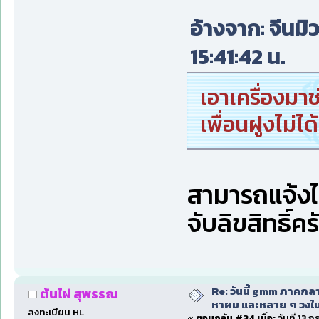
อ้างจาก: จีนมิ
15:41:42 น.
เอาเครื่องมาช
เพื่อนฝูงไม่ไ
สามารถแจ้งได
จับลิขสิทธิ์คร
Re: วันนี้ gmm ภาคก
ต้นไผ่ สุพรรณ
หาผม และหลาย ๆ วงใน
ลงทะเบียน HL
«
ตอบกลับ #34 เมื่อ:
วันที่ 13 