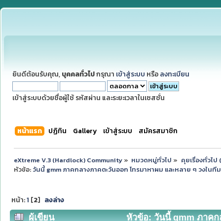
ยินดีต้อนรับคุณ,
บุคคลทั่วไป
กรุณา
เข้าสู่ระบบ
หรือ
ลงทะเบียน
เข้าสู่ระบบด้วยชื่อผู้ใช้ รหัสผ่าน และระยะเวลาในเซสชั่น
หน้าแรก
ปฏิทิน
Gallery
เข้าสู่ระบบ
สมัครสมาชิก
eXtreme V.3 (Hardlock) Community
»
หมวดหมู่ทั่วไป
»
คุยเรื่องทั่วไ
หัวข้อ:
วันนี้ gmm ภาคกลางภาคตะวันออก โทรมาหาผม และหลาย ๆ วงในทีม
หน้า:
1
[
2
]
ลงล่าง
ผู้เขียน
หัวข้อ: วันนี้ gmm ภา