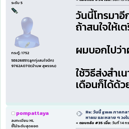
ระดับ 5
วันนี้โทรมา
ถ้าสนใจให้เ
ผมบอกไปว่าผ
กระทู้: 1752
5E626851(ลูกทุ่งสมใจนึก)
9762A070(น้านพ สุพรรณ)
ใช้วิธีส่งสำเ
เดือนก็ได้ด้ว
Re: วันนี้ gmm ภาคก
pompattaya
หาผม และหลาย ๆ วงใน
ลงทะเบียน HL
«
ตอบกลับ #35 เมื่อ:
วันที่ 14 
ขี้โม้ระดับสุดยอด