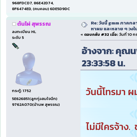
968FDCD7, 86E42D74,
8F6474ED, (ฅนคอน) 6DE5D9DC
Re: วันนี้ gmm ภาคก
ต้นไผ่ สุพรรณ
หาผม และหลาย ๆ วงใน
ลงทะเบียน HL
«
ตอบกลับ #32 เมื่อ:
วันที่ 10 
ระดับ 5
อ้างจาก: คุณนพ
23:33:58 น.
วันนี้โทรมา 
กระทู้: 1752
5E626851(ลูกทุ่งสมใจนึก)
9762A070(น้านพ สุพรรณ)
ไม่มีใครจ้าง.