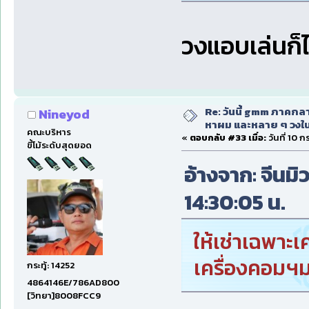
วงแอบเล่นก็ไ
Re: วันนี้ gmm ภาคก
Nineyod
หาผม และหลาย ๆ วงใน
คณะบริหาร
«
ตอบกลับ #33 เมื่อ:
วันที่ 10 
ขี้โม้ระดับสุดยอด
อ้างจาก: จีนมิ
14:30:05 น.
ให้เช่าเฉพาะเ
เครื่องคอมฯ
กระทู้: 14252
4864146E/786AD800
[วิทยา]8008FCC9