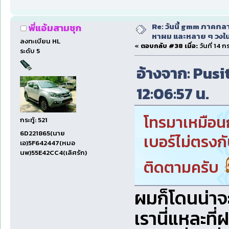
Re: วันนี้ gmm ภาคก
พี่แอ้มสามชุก
หาผม และหลาย ๆ วงใน
ลงทะเบียน HL
«
ตอบกลับ #38 เมื่อ:
วันที่ 14 
ระดับ 5
อ้างจาก: Pusi
12:06:57 น.
โทรมาเหมือนก
กระทู้: 521
6D221865(นาย
เบอร์ไม่ตรงก
เอ)5F642447(หมอ
นพ)55E42CC4(เลิศรัก)
ติดตามครับ
ผมก็โดนน่าจ
เรานี่แหละที