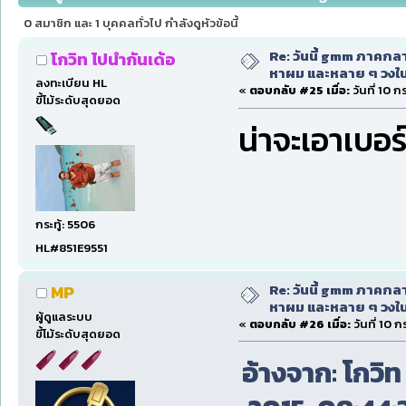
29793 ครั้ง)
0 สมาชิก และ 1 บุคคลทั่วไป กำลังดูหัวข้อนี้
Re: วันนี้ gmm ภาคก
โกวิท ไปนำกันเด้อ
หาผม และหลาย ๆ วงใน
ลงทะเบียน HL
«
ตอบกลับ #25 เมื่อ:
วันที่ 10 
ขี้โม้ระดับสุดยอด
น่าจะเอาเบอร
กระทู้: 5506
HL#851E9551
Re: วันนี้ gmm ภาคก
MP
หาผม และหลาย ๆ วงใน
ผู้ดูแลระบบ
«
ตอบกลับ #26 เมื่อ:
วันที่ 10 
ขี้โม้ระดับสุดยอด
อ้างจาก: โกวิท