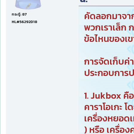
คัดลอกมาจาก
กระทู้: 87
HL#56292D18
พวกเราเล็ก กล
ข้อไหนของเ
การจัดเก็บค่
ประกอบการปร
1. Jukbox คือ
คาราโอเกะ โ
เครื่องหยอดเ
) หรือ เครื่อ