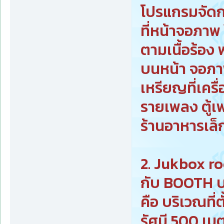
โปรแกรมจัดก
ที่หน้าจอภาพ 
ตามเนื้อร้อ
บนหน้า จอภาพ
เหรียญที่เคร
รายเพลง ตู้เ
ร้านอาหารเล็ก
2. Jukbox ro
กับ BOOTH บ
คือ บริเวณที่
รัศมี 500 เม