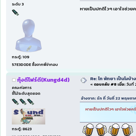
ระดับ 3
หายเป็นปกติไวๆ เอาใจช่วยค
กระทู้: 109
57E3D0DE ซื้อจากพี่จ่ากอบ
Re: ไท พัทยา เป็นไงบ้างน
กุ้งดีโฟร์ดี(Kungd4d)
«
ตอบกลับ #8 เมื่อ:
วันที
คณะก่อการ
ขี้โม้ระดับสุดยอด
อ้างจาก: รัก ที่ วันที่ 22 พฤ
หายเป็นปกติไวๆ เอาใจช่วยคร
กระทู้: 8623