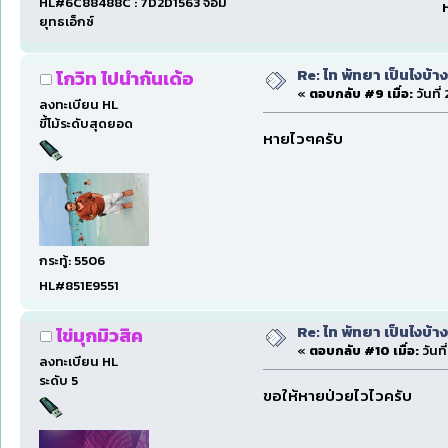
HL#6C88488C : 7D2D1563 จอม
ห
ยุทธเอ็กซ์
Re: ไท พัทยา เป็นไงบ้างน
โกวิท ไปนำกันเด้อ
«
ตอบกลับ #9 เมื่อ:
วันที
ลงทะเบียน HL
ขี้โม้ระดับสุดยอด
หายไวๆครับ
กระทู้: 5506
HL#851E9551
Re: ไท พัทยา เป็นไงบ้างน
ไข่มุกมิวสิค
«
ตอบกลับ #10 เมื่อ:
วันท
ลงทะเบียน HL
ระดับ 5
ขอให้หายป่วยไวไวครับ