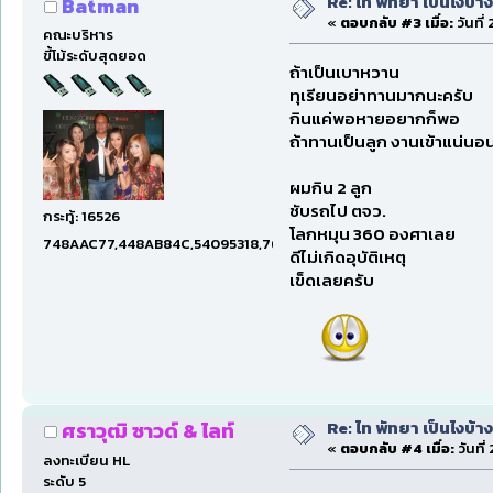
Re: ไท พัทยา เป็นไงบ้างน
Batman
«
ตอบกลับ #3 เมื่อ:
วันที
คณะบริหาร
ขี้โม้ระดับสุดยอด
ถ้าเป็นเบาหวาน
ทุเรียนอย่าทานมากนะครับ
กินแค่พอหายอยากก็พอ
ถ้าทานเป็นลูก งานเข้าแน่นอ
ผมกิน 2 ลูก
ชับรถไป ตจว.
กระทู้: 16526
โลกหมุน 360 องศาเลย
748AAC77,448AB84C,54095318,7660DAE5,97606B15,47C5E
ดีไม่เกิดอุบัติเหตุ
เข็ดเลยครับ
Re: ไท พัทยา เป็นไงบ้างน
ศราวุฒิ ซาวด์ & ไลท์
«
ตอบกลับ #4 เมื่อ:
วันที
ลงทะเบียน HL
ระดับ 5