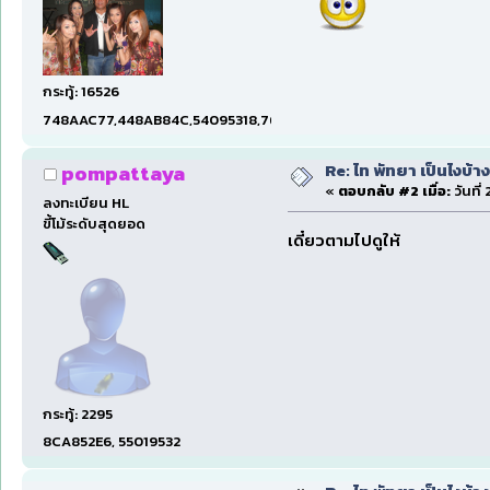
กระทู้: 16526
748AAC77,448AB84C,54095318,7660DAE5,97606B15,47C5E
Re: ไท พัทยา เป็นไงบ้างน
pompattaya
«
ตอบกลับ #2 เมื่อ:
วันที่
ลงทะเบียน HL
ขี้โม้ระดับสุดยอด
เดี๋ยวตามไปดูให้
กระทู้: 2295
8CA852E6, 55019532