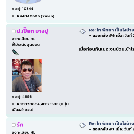
กระทู้: 10344
HL#440A06D6 (Xmen)
Re: ไท พัทยา เป็นไงบ้างน
ป.เปี๊ยก บางปู
«
ตอบกลับ #6 เมื่อ:
วันที
ลงทะเบียน HL
ขี้โม้ระดับสุดยอด
เมื่อก่อนกินเยอะจนป่วยเข้าโ
กระทู้: 4686
HL#3C0706CA,4FE2F5DF (หนุ่ม
เมืองลำดวน)
Re: ไท พัทยา เป็นไงบ้างน
รัก
«
ตอบกลับ #7 เมื่อ:
วันที
ลงทะเบียน HL