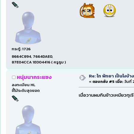
กระทู้: 1726
8664C894, 7664DAE0,
87E04CCA 1E004416 ( ครูภูม )
Re: ไท พัทยา เป็นไงบ้างน
หนุ่มนากระแซง
«
ตอบกลับ #5 เมื่อ:
วันที่
ลงทะเบียน HL
ขี้โม้ระดับสุดยอด
เมื่อวานผมกินข้าวเหนียวทุเร