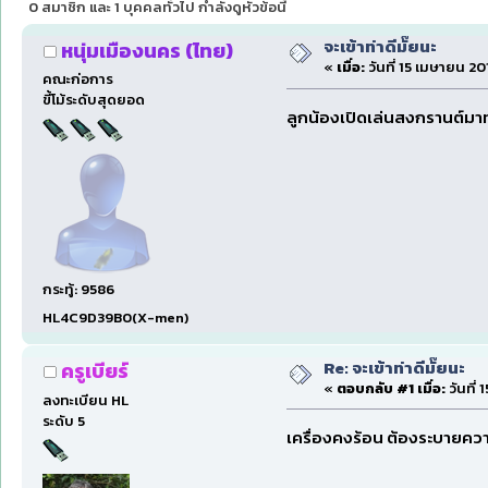
0 สมาชิก และ 1 บุคคลทั่วไป กำลังดูหัวข้อนี้
จะเข้าท่าดีมั๊ยนะ
หนุ่มเมืองนคร (ไทย)
«
เมื่อ:
วันที่ 15 เมษายน 20
คณะก่อการ
ขี้โม้ระดับสุดยอด
ลูกน้องเปิดเล่นสงกรานต์มาทั
กระทู้: 9586
HL4C9D39B0(X-men)
Re: จะเข้าท่าดีมั๊ยนะ
ครูเบียร์
«
ตอบกลับ #1 เมื่อ:
วันที่
ลงทะเบียน HL
ระดับ 5
เครื่องคงร้อน ต้องระบายค