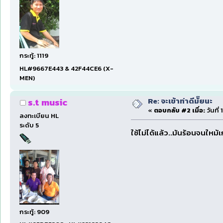
กระทู้: 1119
HL#9667E443 & 42F44CE6 (X-
MEN)
Re: จะเข้าท่าดีมั๊ยนะ
s.t music
«
ตอบกลับ #2 เมื่อ:
วันที่
ลงทะเบียน HL
ระดับ 5
ใช้ไม่ได้แล้ว..มันร้อนจนใหม้เ
กระทู้: 909