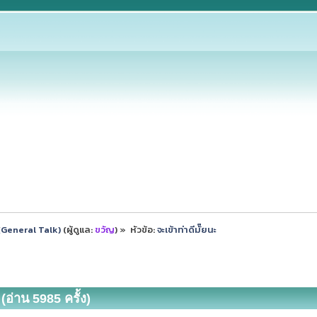
ป (General Talk)
(ผู้ดูแล:
ขวัญ
) »
หัวข้อ:
จะเข้าท่าดีมั๊ยนะ
(อ่าน 5985 ครั้ง)