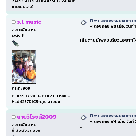
7485360D,9660E447,5D12658A(เด็ก
ชายเคยโสด)
Re: แจกเพลงลองซาวด์ก
s.t music
«
ตอบกลับ #3 เมื่อ:
วันที่
ลงทะเบียน HL
ระดับ 5
เสียดายมีเพลงเดียว..อยากใด้ท
กระทู้: 909
HL#95D75308- HL#2318394C-
HL#42E7D1C5-คุณ สายฝน
Re: แจกเพลงลองซาวด์ก
นายวิโรจน์2009
«
ตอบกลับ #4 เมื่อ:
วันที่
ลงทะเบียน HL
»
ขี้โม้ระดับสุดยอด