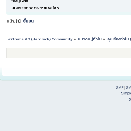
กระทู้: 245
HL#9E8CDCC6 ชายเคยโสด
หน้า: [
1
]
ขึ้นบน
eXtreme V.3 (Hardlock) Community
»
หมวดหมู่ทั่วไป
»
คุยเรื่องทั่วไ
SMF
|
SM
Simpl