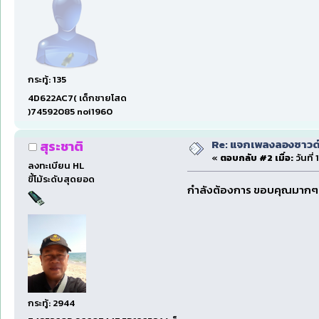
กระทู้: 135
4D622AC7( เด็กชายโสด
)74592085 noi1960
Re: แจกเพลงลองซาวด์ก
สุระชาติ
«
ตอบกลับ #2 เมื่อ:
วันที่
ลงทะเบียน HL
ขี้โม้ระดับสุดยอด
กำลังต้องการ ขอบคุณมากๆ
กระทู้: 2944