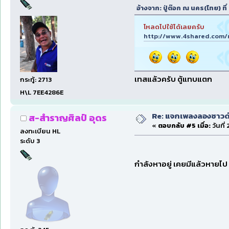
อ้างจาก: ปู่ต๊อก ณ นคร(ไทย) ที่
โหลดไปใช้ได้เลยครับ
http://www.4shared.com
เทสแล้วครับ ตู้แทบแตก
กระทู้: 2713
H\L 7EE4286E
Re: แจกเพลงลองซาวด์ก
ส-สำราญศิลป์ อุดร
«
ตอบกลับ #5 เมื่อ:
วันที่
ลงทะเบียน HL
ระดับ 3
กำลังหาอยู่ เคยมีแล้วหายไ