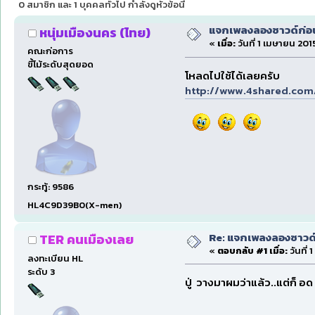
0 สมาชิก และ 1 บุคคลทั่วไป กำลังดูหัวข้อนี้
แจกเพลงลองซาวด์ก่อน
หนุ่มเมืองนคร (ไทย)
«
เมื่อ:
วันที่ 1 เมษายน 2015
คณะก่อการ
ขี้โม้ระดับสุดยอด
โหลดไปใช้ได้เลยครับ
http://www.4shared.co
กระทู้: 9586
HL4C9D39B0(X-men)
Re: แจกเพลงลองซาวด์ก
TER คนเมืองเลย
«
ตอบกลับ #1 เมื่อ:
วันที่ 
ลงทะเบียน HL
ระดับ 3
ปู่ วางมาผมว่าแล้ว..แต่ก็ อด 