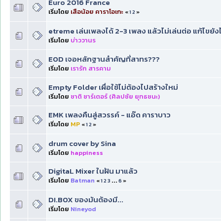
Euro 2016 France
เริ่มโดย
เสือน้อย คาราโอเกะ
«
1
2
»
etreme เล่นเพลงได้ 2-3 เพลง แล้วไม่เล่นต่อ แก้ไขยัง
เริ่มโดย
บ่าววานร
EOD เจอหลักฐานสำคัญที่สาทร???
เริ่มโดย
เรารัก สารคาม
Empty Folder เผื่อใช้ไม่ต้องไปสร้างใหม่
เริ่มโดย
ชาติ ชาร์เตอร์ (ศิลปชัย ยุทธชนะ)
EMK เพลงคืนสู่สวรรค์ - แอ๊ด คาราบาว
เริ่มโดย
MP
«
1
2
»
drum cover by Sina
เริ่มโดย
happiness
DigitaL Mixer ในฝัน มาแล้ว
เริ่มโดย
Batman
«
1
2
3
...
6
»
DI.BOX ของมันต้องมี...
เริ่มโดย
Nineyod