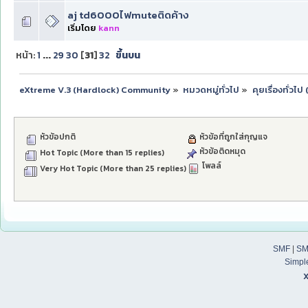
aj td6000ไฟmuteติดค้าง
เริ่มโดย
kann
หน้า:
1
...
29
30
[
31
]
32
ขึ้นบน
eXtreme V.3 (Hardlock) Community
»
หมวดหมู่ทั่วไป
»
คุยเรื่องทั่วไ
หัวข้อปกติ
หัวข้อที่ถูกใส่กุญแจ
หัวข้อติดหมุด
Hot Topic (More than 15 replies)
โพลล์
Very Hot Topic (More than 25 replies)
SMF
|
SM
Simpl