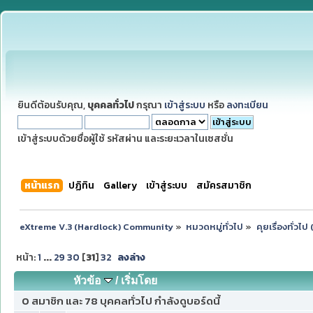
ยินดีต้อนรับคุณ,
บุคคลทั่วไป
กรุณา
เข้าสู่ระบบ
หรือ
ลงทะเบียน
เข้าสู่ระบบด้วยชื่อผู้ใช้ รหัสผ่าน และระยะเวลาในเซสชั่น
หน้าแรก
ปฏิทิน
Gallery
เข้าสู่ระบบ
สมัครสมาชิก
eXtreme V.3 (Hardlock) Community
»
หมวดหมู่ทั่วไป
»
คุยเรื่องทั่วไ
หน้า:
1
...
29
30
[
31
]
32
ลงล่าง
หัวข้อ
/
เริ่มโดย
0 สมาชิก และ 78 บุคคลทั่วไป กำลังดูบอร์ดนี้