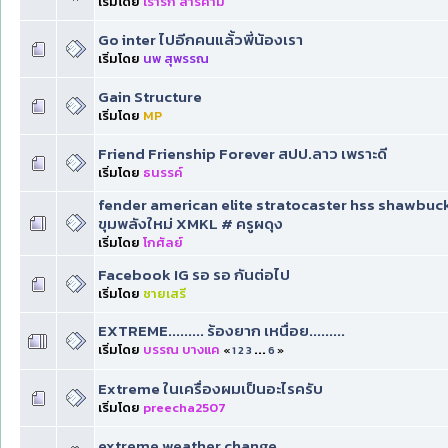
เริ่มโดย
เรารัก สารคาม
Go inter ไปอีกคนแล้้วพี่น้องเรา
เริ่มโดย
นพ สุพรรณ
Gain Structure
เริ่มโดย
MP
Friend Frienship Forever สปป.ลาว เพราะดี
เริ่มโดย
ธนรรค์
fender american elite stratocaster hss shawbuc
ขุมพลังใหม่ XMKL # ครูผดุง
เริ่มโดย
โกศัลย์
Facebook IG รอ รอ กันต่อไป
เริ่มโดย
ชายเสรี
EXTREME......... ร้องยาก เหนื่อย.........
เริ่มโดย
บรรณ บางแค
«
1
2
3
...
6
»
Extreme ในเครื่องผมเป็นอะไรครับ
เริ่มโดย
preecha2507
extreme weather change