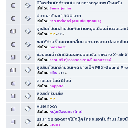
มีใครท่านใดทำงานใน ธนาคารกรุงเทพ บ้างครับ
เริ่มโดย
Samaijunior
ปลาเผาตัวละ 1,900 บาท
เริ่มโดย
ชาติ ชาร์เตอร์ (ศิลปชัย ยุทธชนะ)
สุขสันต์วันคล้ายวันเกิดท่านหนุ่มเมืองลำดวนและเ
เริ่มโดย
MP
«
1
2
»
ขอให้ท่าน ร๊อคดาบเหลี่ยม มหาสารคาม ปลอดภัยน
เริ่มโดย
patchatt
ช่วยแนะนำ มิกดิจิตอลหน่อยครับ. ระหว่าง X-air
เริ่มโดย
วงดนตรี ทุ่งรวงทอง ตาคลี นครสวรรค์
สุขสันต์วันคล้ายวันเกิด ช่างเป๊ก PEX-Sound.Pro
เริ่มโดย
ขวัญ
«
1
2
»
สายแยกไลน์ 8ไลน์
เริ่มโดย
noppdol
สวัสดีครับเสี่ย
เริ่มโดย
MP
หมอเทวดา
เริ่มโดย
หนุ่มเมืองนคร (ไทย)
แรม 1 GB ถอดจากโน๊คบุ๊ค ใคร จะเอาไปทำประโยชน์อ
เริ่มโดย
เคนยา