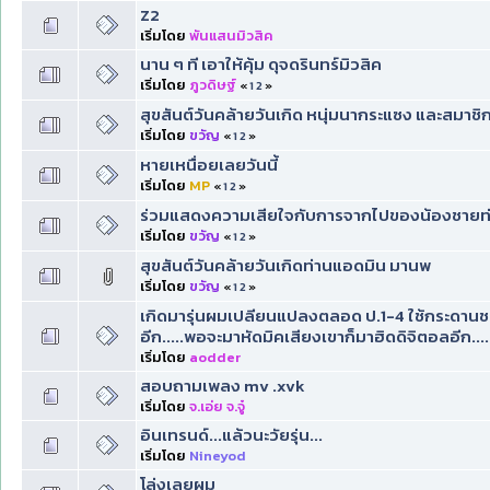
Z2
เริ่มโดย
พันแสนมิวสิค
นาน ๆ ที เอาให้คุ้ม ดุจดรินทร์มิวสิค
เริ่มโดย
ภูวดิษฐ์
«
1
2
»
สุขสันต์วันคล้ายวันเกิด หนุ่มนากระแซง และสมาชิ
เริ่มโดย
ขวัญ
«
1
2
»
หายเหนื่อยเลยวันนี้
เริ่มโดย
MP
«
1
2
»
ร่วมแสดงความเสียใจกับการจากไปของน้องชายท่
เริ่มโดย
ขวัญ
«
1
2
»
สุขสันต์วันคล้ายวันเกิดท่านแอดมิน มานพ
เริ่มโดย
ขวัญ
«
1
2
»
เกิดมารุ่นผมเปลียนแปลงตลอด ป.1-4 ใช้กระดานชนวน 
อีก.....พอจะมาหัดมิคเสียงเขาก็มาฮิดดิจิตอลอีก....
เริ่มโดย
aodder
สอบถามเพลง mv .xvk
เริ่มโดย
จ.เอ่ย จ.จู๋
อินเทรนด์...แล้วนะวัยรุ่น...
เริ่มโดย
Nineyod
โล่งเลยผม