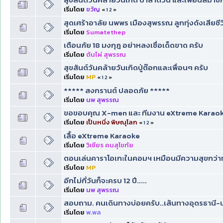
เริ่มโดย
ขวัญ
«
1
2
»
สุดเศร้าอาลัย นพพร เมืองสุพรรณ ลูกทุ่งดังเสียชี
เริ่มโดย
Sumatethep
เตือนภัย 18 มงกุฎ อย่าหลงเชื่อเด็ดขาด ครับ
เริ่มโดย
ต้นไผ่ สุพรรณ
สุขสันต์วันคล้ายวันเกิดปู่ต๊อกและเพื่อนๆ ครับ
เริ่มโดย
MP
«
1
2
»
***** สงกรานต์ ปลอดภัย *****
เริ่มโดย
นพ สุพรรณ
ขอขอบคุณ X-men และ ทีมงาน eXtreme Karaok
เริ่มโดย
เป็นหนึ่ง พิษณุโลก
«
1
2
»
เสื้อ eXtreme Karaoke
เริ่มโดย
วิเชียร คนสุโขทัย
ตอนเล่นคาราโอเกะในคอมฯ เหมือนมีความสุขกว่าทุ
เริ่มโดย
MP
อีกไม่กี่วันก็จะครบ 12 ปี.....
เริ่มโดย
นพ สุพรรณ
สอบถาม. คนเดินทางบ่อยครับ..เส้นทางอุดรธานี
เริ่มโดย
พ.พล