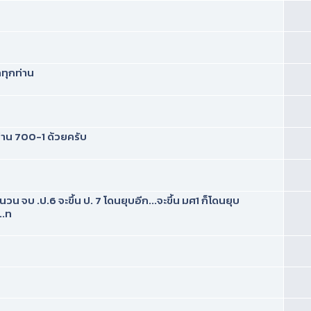
กทุกท่าน
าน 700-1 ด้วยครับ
จบ .ป.6 จะขึ้น ป. 7 โดนยุบอีก...จะขึ้น มศ1 ก็โดนยุบ
..ท