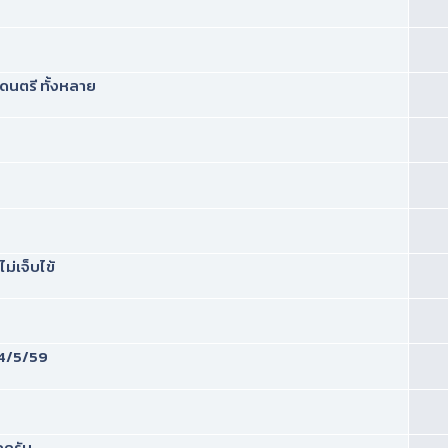
งดนตรี ทั้งหลาย
ไม่เจ็บไข้
..4/5/59
กครับ