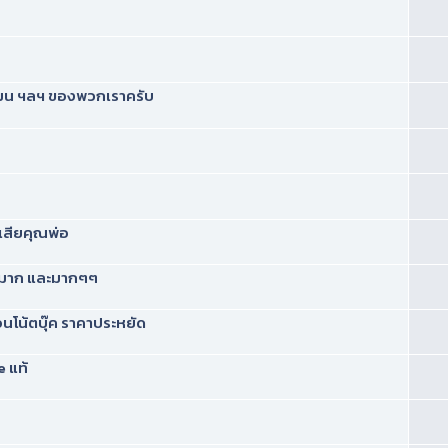
-แมน ฯลฯ ของพวกเราครับ
เสียคุณพ่อ
ร่อยมาก และมากๆๆ
นโน้ตบุ๊ค ราคาประหยัด
e แท้