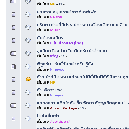
เริ่มโดย
MP
«
1
2
»
ขอความอนุเคราะห์ซาวด์เอฟเฟค
เริ่มโดย
ผอ.ธวัช
ปรึกษา ท่านที่มีประสปการณ์ เครื่องเสียง แสงสี ว
เริ่มโดย
เคนยา
มันต้องเคลียร์
เริ่มโดย
หนุ่มเมืองนคร (ไทย)
สุขสันต์วันคล้ายวันเกิดครับ ป๋าลำดวน
เริ่มโดย
ขวัญ
«
1
2
»
พี่ภูครับ...วันนี้วันอะไรครับ รู้ยัง..
เริ่มโดย
Nineyod
ก้าวเข้าสู่ปี 2568 แล้วขอให้ปีนี้เป็นปีที่ดี มีความสุข 
เริ่มโดย
MP
ถ้า..คิดว่าแพง...
เริ่มโดย
Nineyod
แสดงความเสียใจกับ ติ๊ก พัทยา ที่สูญเสียคุณแม่.
เริ่มโดย
Amorn Pattaya
«
1
2
»
ไมค์คลื่นเก่า
เริ่มโดย
สัจจะ สัมยาสี
สุขสันต์วันคล้ายวันเกิด ป๋าลำดวน และเพื่อนสมาชิ