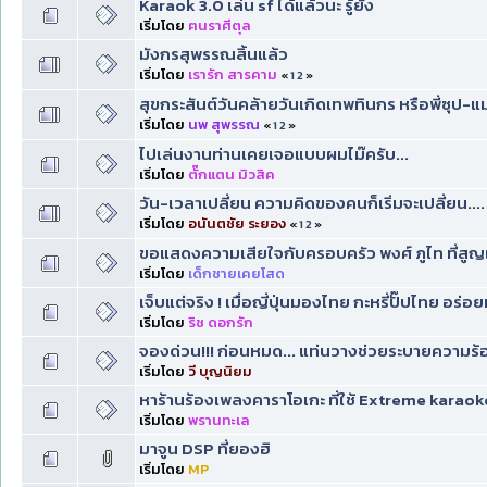
Karaok 3.0 เล่น sf ได้แล้วนะ รู้ยัง
เริ่มโดย
ฅนราศีตุล
มังกรสุพรรณสิ้นแล้ว
เริ่มโดย
เรารัก สารคาม
«
1
2
»
สุขกระสันต์วันคล้ายวันเกิดเทพทินกร หรือพี่ซุป
เริ่มโดย
นพ สุพรรณ
«
1
2
»
ไปเล่นงานท่านเคยเจอแบบผมไม๊ครับ...
เริ่มโดย
ตั๊กแตน มิวสิค
วัน-เวลาเปลี่ยน ความคิดของคนก็เริ่มจะเปลี่ยน....
เริ่มโดย
อนันตชัย ระยอง
«
1
2
»
ขอแสดงความเสียใจกับครอบครัว พงศ์ ภูไท ที่สูญ
เริ่มโดย
เด็กชายเคยโสด
เจ็บแต่จริง ! เมื่อญี่ปุ่นมองไทย กะหรี่ปั๊ปไทย อ
เริ่มโดย
ริช ดอกรัก
จองด่วน!!! ก่อนหมด... แท่นวางช่วยระบายความร้อ
เริ่มโดย
วี บุญนิยม
หาร้านร้องเพลงคาราโอเกะ ที่ใช้ Extreme karaok
เริ่มโดย
พรานทะเล
มาจูน DSP ที่ยองฮิ
เริ่มโดย
MP