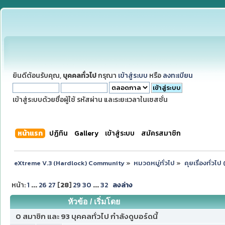
ยินดีต้อนรับคุณ,
บุคคลทั่วไป
กรุณา
เข้าสู่ระบบ
หรือ
ลงทะเบียน
เข้าสู่ระบบด้วยชื่อผู้ใช้ รหัสผ่าน และระยะเวลาในเซสชั่น
หน้าแรก
ปฏิทิน
Gallery
เข้าสู่ระบบ
สมัครสมาชิก
eXtreme V.3 (Hardlock) Community
»
หมวดหมู่ทั่วไป
»
คุยเรื่องทั่วไ
หน้า:
1
...
26
27
[
28
]
29
30
...
32
ลงล่าง
หัวข้อ
/
เริ่มโดย
0 สมาชิก และ 93 บุคคลทั่วไป กำลังดูบอร์ดนี้