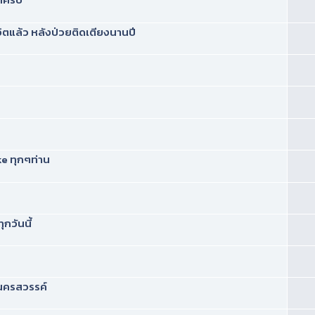
วิตแล้ว หลังป่วยติดเตียงนานปี
e ทุกๆท่าน
กวันนี้
-นครสวรรค์